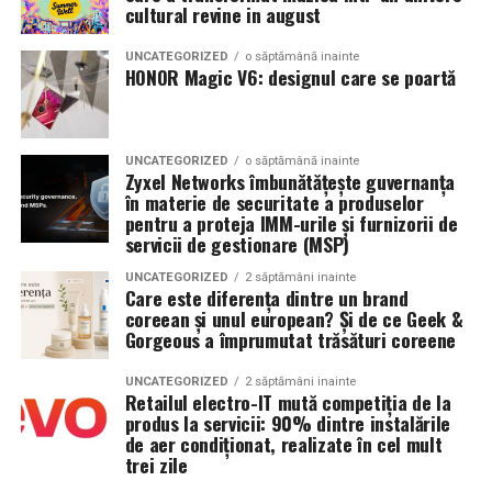
cultural revine in august
UNCATEGORIZED
o săptămână inainte
HONOR Magic V6: designul care se poartă
UNCATEGORIZED
o săptămână inainte
Zyxel Networks îmbunătățește guvernanța
în materie de securitate a produselor
pentru a proteja IMM-urile și furnizorii de
servicii de gestionare (MSP)
UNCATEGORIZED
2 săptămâni inainte
Care este diferența dintre un brand
coreean și unul european? Și de ce Geek &
Gorgeous a împrumutat trăsături coreene
UNCATEGORIZED
2 săptămâni inainte
Retailul electro-IT mută competiția de la
produs la servicii: 90% dintre instalările
de aer condiționat, realizate în cel mult
trei zile