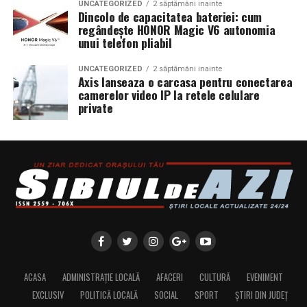
UNCATEGORIZED
2 săptămâni inainte
Dincolo de capacitatea bateriei: cum
regândește HONOR Magic V6 autonomia
unui telefon pliabil
UNCATEGORIZED
2 săptămâni inainte
Axis lanseaza o carcasa pentru conectarea
camerelor video IP la retele celulare
private
ACASA
ADMINISTRAȚIE LOCALĂ
AFACERI
CULTURĂ
EVENIMENT
EXCLUSIV
POLITICĂ LOCALĂ
SOCIAL
SPORT
ȘTIRI DIN JUDEȚ