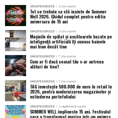
UNCATEGORIZED
5 zile inainte
Tot ce trebuie sa stii inainte de Summer
Well 2026. Ghidul complet pentru editia
aniversara de 15 ani
UNCATEGORIZED
5 zile inainte
Mașinile de spălat și uscătoarele bazate pe
inteligență artificială îți cunosc hainele
mai bine decât tine
UNCATEGORIZED
7 zile inainte
Cum ar fi dacă ceasul tău s-ar antrena
alături de tine?
UNCATEGORIZED
7 zile inainte
TAG investește 500.000 de euro în retail în
2026, pentru modernizarea magazinelor și
extinderea portofoliului
UNCATEGORIZED
o săptămână inainte
SUMMER WELL implineste 15 ani. Festivalul
care a transformat muzica intr-un univers