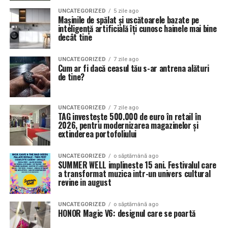
UNCATEGORIZED
5 zile ago
Mașinile de spălat și uscătoarele bazate pe
inteligență artificială îți cunosc hainele mai bine
decât tine
UNCATEGORIZED
7 zile ago
Cum ar fi dacă ceasul tău s-ar antrena alături
de tine?
UNCATEGORIZED
7 zile ago
TAG investește 500.000 de euro în retail în
2026, pentru modernizarea magazinelor și
extinderea portofoliului
UNCATEGORIZED
o săptămână ago
SUMMER WELL implineste 15 ani. Festivalul care
a transformat muzica intr-un univers cultural
revine in august
UNCATEGORIZED
o săptămână ago
HONOR Magic V6: designul care se poartă