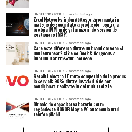
UNCATEGORIZED
o săptămână ago
Zyxel Networks îmbunătățește guvernanța în
materie de securitate a produselor pentru a
proteja IMM-urile și furnizorii de servicii de
gestionare (MSP)
UNCATEGORIZED
2 săptămâni ago
Care este diferența dintre un brand coreean și
unul european? Și de ce Geek & Gorgeous a
împrumutat trăsături coreene
UNCATEGORIZED
2 săptămâni ago
Retailul electro-IT mută competiția de la produs
la servicii: 90% dintre instalările de aer
condiționat, realizate în cel mult trei zile
UNCATEGORIZED
2 săptămâni ago
Dincolo de capacitatea bateriei: cum
regândește HONOR Magic V6 autonomia unui
telefon pliabil
MORE POSTS