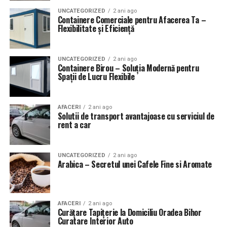
UNCATEGORIZED
2 ani ago
Containere Comerciale pentru Afacerea Ta –
Flexibilitate și Eficiență
UNCATEGORIZED
2 ani ago
Containere Birou – Soluția Modernă pentru
Spații de Lucru Flexibile
AFACERI
2 ani ago
Solutii de transport avantajoase cu serviciul de
rent a car
UNCATEGORIZED
2 ani ago
Arabica – Secretul unei Cafele Fine si Aromate
AFACERI
2 ani ago
Curățare Tapițerie la Domiciliu Oradea Bihor
Curatare Interior Auto