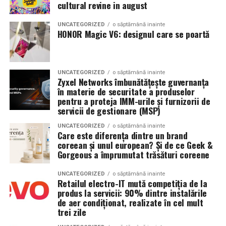
cultural revine in august
UNCATEGORIZED
o săptămână inainte
HONOR Magic V6: designul care se poartă
UNCATEGORIZED
o săptămână inainte
Zyxel Networks îmbunătățește guvernanța
în materie de securitate a produselor
pentru a proteja IMM-urile și furnizorii de
servicii de gestionare (MSP)
UNCATEGORIZED
o săptămână inainte
Care este diferența dintre un brand
coreean și unul european? Și de ce Geek &
Gorgeous a împrumutat trăsături coreene
UNCATEGORIZED
o săptămână inainte
Retailul electro-IT mută competiția de la
produs la servicii: 90% dintre instalările
de aer condiționat, realizate în cel mult
trei zile