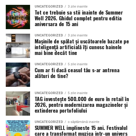
UNCATEGORIZED
3 zile inainte
Tot ce trebuie sa stii inainte de Summer
Well 2026. Ghidul complet pentru editia
aniversara de 15 ani
UNCATEGORIZED
3 zile inainte
Mașinile de spălat și uscătoarele bazate pe
inteligență artificială îți cunosc hainele
mai bine decât tine
UNCATEGORIZED
5 zile inainte
Cum ar fi dacă ceasul tău s-ar antrena
alături de tine?
UNCATEGORIZED
5 zile inainte
TAG investește 500.000 de euro în retail în
2026, pentru modernizarea magazinelor și
extinderea portofoliului
UNCATEGORIZED
o săptămână inainte
SUMMER WELL implineste 15 ani. Festivalul
care a transformat muzica intr-un univers