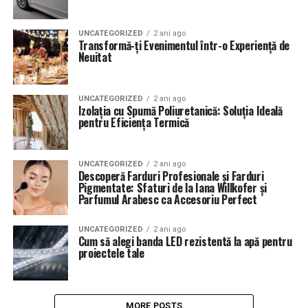
UNCATEGORIZED
2 ani ago
Transformă-ți Evenimentul într-o Experiență de
Neuitat
UNCATEGORIZED
2 ani ago
Izolația cu Spumă Poliuretanică: Soluția Ideală
pentru Eficiența Termică
UNCATEGORIZED
2 ani ago
Descoperă Farduri Profesionale și Farduri
Pigmentate: Sfaturi de la Iana Willkofer și
Parfumul Arabesc ca Accesoriu Perfect
UNCATEGORIZED
2 ani ago
Cum să alegi banda LED rezistentă la apă pentru
proiectele tale
MORE POSTS