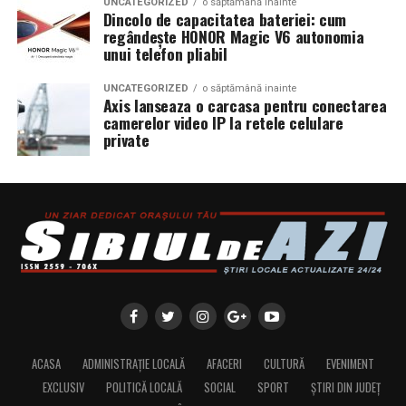
UNCATEGORIZED
o săptămână inainte
Dincolo de capacitatea bateriei: cum
regândește HONOR Magic V6 autonomia
unui telefon pliabil
UNCATEGORIZED
o săptămână inainte
Axis lanseaza o carcasa pentru conectarea
camerelor video IP la retele celulare
private
ACASA
ADMINISTRAȚIE LOCALĂ
AFACERI
CULTURĂ
EVENIMENT
EXCLUSIV
POLITICĂ LOCALĂ
SOCIAL
SPORT
ȘTIRI DIN JUDEȚ