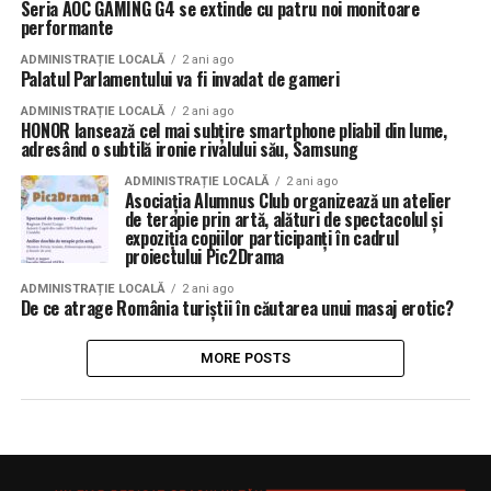
Seria AOC GAMING G4 se extinde cu patru noi monitoare
performante
ADMINISTRAȚIE LOCALĂ
2 ani ago
Palatul Parlamentului va fi invadat de gameri
ADMINISTRAȚIE LOCALĂ
2 ani ago
HONOR lansează cel mai subțire smartphone pliabil din lume,
adresând o subtilă ironie rivalului său, Samsung
ADMINISTRAȚIE LOCALĂ
2 ani ago
Asociația Alumnus Club organizează un atelier
de terapie prin artă, alături de spectacolul și
expoziția copiilor participanți în cadrul
proiectului Pic2Drama
ADMINISTRAȚIE LOCALĂ
2 ani ago
De ce atrage România turiștii în căutarea unui masaj erotic?
MORE POSTS