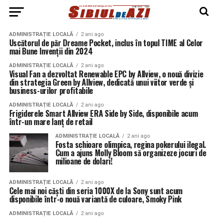
ADMINISTRAȚIE LOCALĂ
2 ani ago
Uscătorul de păr Dreame Pocket, inclus în topul TIME al Celor
mai Bune Invenții din 2024
ADMINISTRAȚIE LOCALĂ
2 ani ago
Visual Fan a dezvoltat Renewable EPC by Allview, o nouă divizie
din strategia Green by Allview, dedicată unui viitor verde și
business-urilor profitabile
ADMINISTRAȚIE LOCALĂ
2 ani ago
Frigiderele Smart Allview ERA Side by Side, disponibile acum
într-un mare lanț de retail
ADMINISTRAȚIE LOCALĂ
2 ani ago
Fosta schioare olimpica, regina pokerului ilegal.
Cum a ajuns Molly Bloom să organizeze jocuri de
milioane de dolari!
ADMINISTRAȚIE LOCALĂ
2 ani ago
Cele mai noi căști din seria 1000X de la Sony sunt acum
disponibile într-o nouă variantă de culoare, Smoky Pink
ADMINISTRAȚIE LOCALĂ
2 ani ago