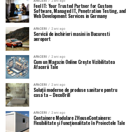
AFACERI
2 ani ago
Feel IT: Your Trusted Partner for Custom
Software, Managed IT, Penetration Testing, and
Web Development Services in Germany
AFACERI
2 ani ago
Servicii de inchirieri masini in Bucuresti
aeroport
AFACERI
2 ani ago
Cum un Magazin Online Crește Vizibilitatea
Afacerii Tale
AFACERI
2 ani ago
Soluții moderne de produse sanitare pentru
casa ta – DecoBrill
AFACERI
2 ani ago
Containere Modulare ZHouseContainere:
Flexibilitate și Funcționalitate în Proiectele Tale