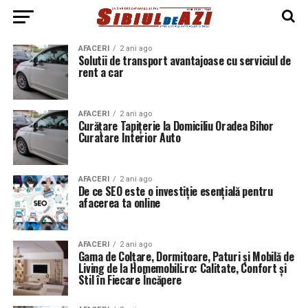
AFACERI
2 ani ago
Solutii de transport avantajoase cu serviciul de
rent a car
AFACERI
2 ani ago
Curățare Tapițerie la Domiciliu Oradea Bihor
Curatare Interior Auto
AFACERI
2 ani ago
De ce SEO este o investiție esențială pentru
afacerea ta online
AFACERI
2 ani ago
Gama de Colțare, Dormitoare, Paturi și Mobilă de
Living de la Homemobili.ro: Calitate, Confort și
Stil în Fiecare Încăpere