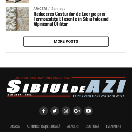
AFACERI
2 ani ago
Reducerea Costurilor de Energie prin
Termoizolații Eficiente în Sibiu folosind
Alpinismul Utilitar
MORE POSTS
ACASA
ADMINISTRAȚIE LOCALĂ
AFACERI
CULTURĂ
EVENIMENT