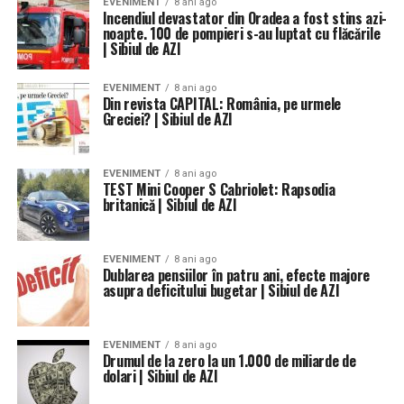
EVENIMENT
8 ani ago
Incendiul devastator din Oradea a fost stins azi-
noapte. 100 de pompieri s-au luptat cu flăcările
| Sibiul de AZI
EVENIMENT
8 ani ago
Din revista CAPITAL: România, pe urmele
Greciei? | Sibiul de AZI
EVENIMENT
8 ani ago
TEST Mini Cooper S Cabriolet: Rapsodia
britanică | Sibiul de AZI
EVENIMENT
8 ani ago
Dublarea pensiilor în patru ani, efecte majore
asupra deficitului bugetar | Sibiul de AZI
EVENIMENT
8 ani ago
Drumul de la zero la un 1.000 de miliarde de
dolari | Sibiul de AZI