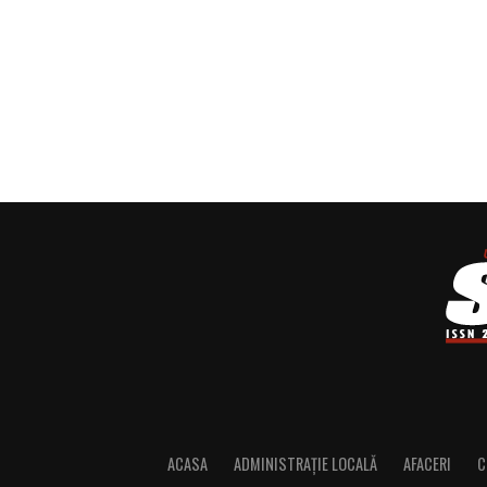
ACASA
ADMINISTRAȚIE LOCALĂ
AFACERI
C