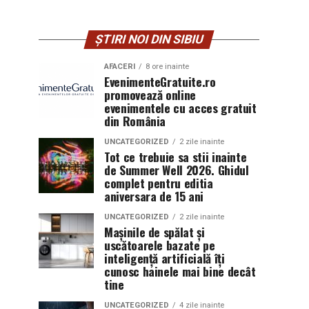
ȘTIRI NOI DIN SIBIU
AFACERI
8 ore inainte
EvenimenteGratuite.ro
promovează online
evenimentele cu acces gratuit
din România
UNCATEGORIZED
2 zile inainte
Tot ce trebuie sa stii inainte
de Summer Well 2026. Ghidul
complet pentru editia
aniversara de 15 ani
UNCATEGORIZED
2 zile inainte
Mașinile de spălat și
uscătoarele bazate pe
inteligență artificială îți
cunosc hainele mai bine decât
tine
UNCATEGORIZED
4 zile inainte