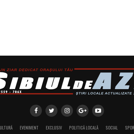
ULTURĂ
EVENIMENT
EXCLUSIV
POLITICĂ LOCALĂ
SOCIAL
SPO