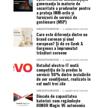
guvernanța în materie de
securitate a produselor pentru
a proteja IMM-urile și
furnizorii de servicii de
gestionare (MSP)
UNCATEGORIZED
o săptămână inainte
Care este diferența dintre un
brand coreean și unul
european? Și de ce Geek &
Gorgeous a împrumutat
trăsături coreene
UNCATEGORIZED
o săptămână inainte
Retailul electro-IT mută
competiția de la produs la
servicii: 90% dintre instalările
de aer condiționat, realizate în
cel mult trei zile
UNCATEGORIZED
o săptămână inainte
Dincolo de capacitatea
bateriei: cum regândește
HONOR Magic V6 autonomia