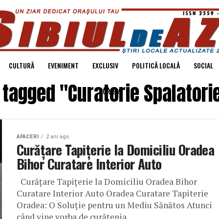
CULTURĂ
EVENIMENT
EXCLUSIV
POLITICĂ LOCALĂ
SOCIAL
s tagged "Curatorie Spalatori
TURISM
AFACERI
2 ani ago
Curățare Tapițerie la Domiciliu Oradea
Bihor Curatare Interior Auto
Curățare Tapițerie la Domiciliu Oradea Bihor
Curatare Interior Auto Oradea Curatare Tapiterie
Oradea: O Soluție pentru un Mediu Sănătos Atunci
când vine vorba de curățenia...