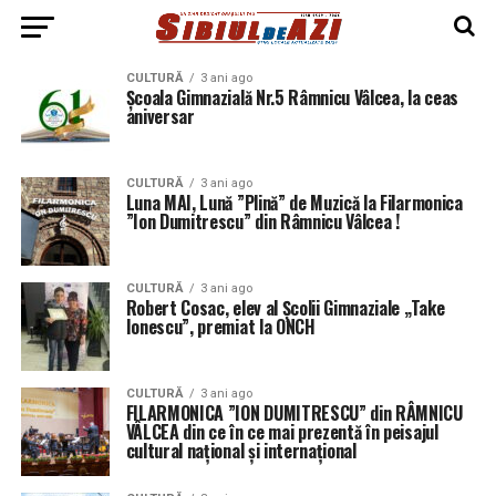
CULTURĂ
3 ani ago
Școala Gimnazială Nr.5 Râmnicu Vâlcea, la ceas
aniversar
CULTURĂ
3 ani ago
Luna MAI, Lună ”Plină” de Muzică la Filarmonica
”Ion Dumitrescu” din Râmnicu Vâlcea !
CULTURĂ
3 ani ago
Robert Cosac, elev al Şcolii Gimnaziale „Take
Ionescu”, premiat la ONCH
CULTURĂ
3 ani ago
FILARMONICA ”ION DUMITRESCU” din RÂMNICU
VÂLCEA din ce în ce mai prezentă în peisajul
cultural național și internațional