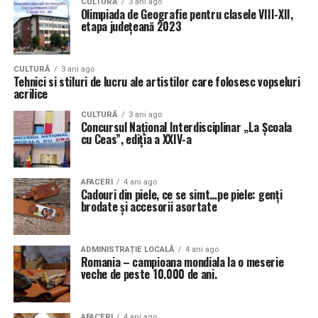
CULTURĂ
3 ani ago
Olimpiada de Geografie pentru clasele VIII-XII,
etapa judeţeană 2023
CULTURĂ
3 ani ago
Tehnici si stiluri de lucru ale artistilor care folosesc vopseluri
acrilice
CULTURĂ
3 ani ago
Concursul Național Interdisciplinar „La Școala
cu Ceas”, ediția a XXIV-a
AFACERI
4 ani ago
Cadouri din piele, ce se simt…pe piele: genți
brodate și accesorii asortate
ADMINISTRAȚIE LOCALĂ
4 ani ago
Romania – campioana mondiala la o meserie
veche de peste 10.000 de ani.
AFACERI
4 ani ago