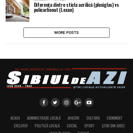
Diferența dintre sticla acrilică (plexiglas) vs
policarbonat (Lexan)
MORE POSTS
ACASA
ADMINISTRAȚIE LOCALĂ
AFACERI
CULTURĂ
EVENIMENT
EXCLUSIV
POLITICĂ LOCALĂ
SOCIAL
SPORT
ȘTIRI DIN JUDEȚ