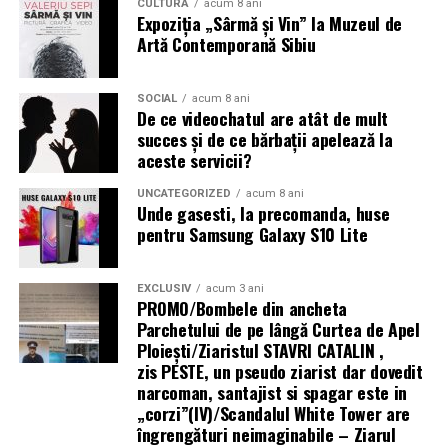
CULTURĂ
acum 8 ani
Expoziția „Sârmă și Vin” la Muzeul de
În plus,
Energy Score
, bazat pe inteligență artificială, vă
Artă Contemporană Sibiu
oferă un instantaneu al nivelului dvs. de energie,
combinând măsurători ale energiei fizice și mentale,
astfel încât să puteți avea o zi mai sănătoasă, în fiecare
SOCIAL
acum 8 ani
De ce videochatul are atât de mult
zi.
succes și de ce bărbații apelează la
aceste servicii?
UNCATEGORIZED
acum 8 ani
Unde gasesti, la precomanda, huse
pentru Samsung Galaxy S10 Lite
EXCLUSIV
acum 3 ani
PROMO/Bombele din ancheta
Parchetului de pe lângă Curtea de Apel
Ploieşti/Ziaristul STAVRI CATALIN ,
zis PESTE, un pseudo ziarist dar dovedit
narcoman, santajist si spagar este in
„corzi”(IV)/Scandalul White Tower are
îngrengături neimaginabile – Ziarul