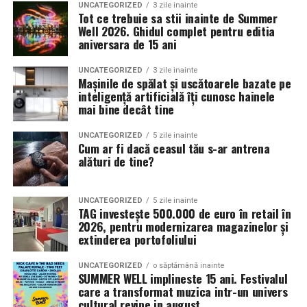
UNCATEGORIZED
3 zile inainte
distinctiv tip „cushion”, care a debutat cu Galaxy Watch
Tot ce trebuie sa stii inainte de Summer
Ultra, definește acum întreaga gamă Galaxy Watch.
Well 2026. Ghidul complet pentru editia
Pentru a obține cel mai subțire design de până acum,
aniversara de 15 ani
structura internă a Galaxy Watch8 a fost complet
UNCATEGORIZED
3 zile inainte
reproiectată și capacitatea de montare a
Mașinile de spălat și uscătoarele bazate pe
componentelor a fost îmbunătățită cu 30%, rezultând
inteligență artificială îți cunosc hainele
mai bine decât tine
un design cu 11% mai subțire. Combinat cu sistemul
Dynamic Lug, acest design asigură o mișcare naturală pe
UNCATEGORIZED
5 zile inainte
încheietură, oferind confort, stabilitate și o acuratețe
Cum ar fi dacă ceasul tău s-ar antrena
mai mare a măsurătorilor de sănătate.
alături de tine?
Designul elegant al Galaxy Watch8 este completat de
UNCATEGORIZED
5 zile inainte
performanțele sale excepționale. Chiar și atunci când vă
TAG investește 500.000 de euro în retail în
aflați în aer liber sub lumina puternică a soarelui,
2026, pentru modernizarea magazinelor și
2
extinderea portofoliului
ecranul este cu 50% mai luminos
cu o luminozitate de
vârf de 3.000nits pentru o vizibilitate ușoară, iar bateria
UNCATEGORIZED
o săptămână inainte
2
îmbunătățită
asigură un stil de viață activ. În plus, GPS-
SUMMER WELL implineste 15 ani. Festivalul
care a transformat muzica intr-un univers
ul cu frecvență dublă oferă rezultate de localizare mai
cultural revine in august
2