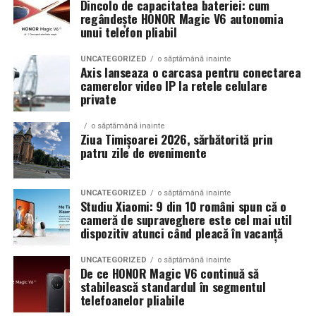
Samsung Health, care vă ajută să creeați obiceiuri mai
Dincolo de capacitatea bateriei: cum
regândește HONOR Magic V6 autonomia
sănătoase prin informații instantanee și motivaționale –
unui telefon pliabil
de la somn la nutriție și antrenament.
UNCATEGORIZED
o săptămână inainte
Bedtime Guidance
poate măsura ritmul dvs. circadian
Axis lanseaza o carcasa pentru conectarea
camerelor video IP la retele celulare
pentru a vă sugera momentul optim de culcare, astfel
private
încât să vă treziți odihnit în dimineața următoare.
Vascular load
vă ajută să monitorizați nivelurile de
o săptămână inainte
stres asupra sistemului vascular în timpul somnului.
Ziua Timișoarei 2026, sărbătorită prin
patru zile de evenimente
Oferind informații cu privire la diverși factori ai stilului
de viață, inclusiv somnul, stresul și activitatea, vă ajută
să adoptați o abordare mai amplă în ceea ce privește
UNCATEGORIZED
o săptămână inainte
gestionarea sănătății dvs.
Studiu Xiaomi: 9 din 10 români spun că o
cameră de supraveghere este cel mai util
dispozitiv atunci când pleacă în vacanță
Între timp, seria Galaxy Watch8 introduce
antioxidant
index
pentru prima dată într-un smartwatch, ce vă
UNCATEGORIZED
o săptămână inainte
permite să măsurați nivelurile de carotenoizi în doar
De ce HONOR Magic V6 continuă să
cinci secunde și să faceți alegeri informate privind stilul
stabilească standardul în segmentul
telefoanelor pliabile
de viață pentru o îmbătrânire sănătoasă.