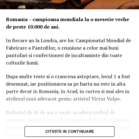
Romania – campioana mondiala la o meserie veche
de peste 10.000 de ani.
In fiecare an la Londra, are loc Campionatul Mondial de
Fabricare a Pantofilor, o reuniune a celor mai buni
pantofari si confectioneri de incaltaminte din toate
colturile lumii.
Dupa multe teste si o crancena asteptare, locul 1 a fost
desemnat, iar pozitionarea sa pe harta nu este in alta
parte decat in Romania, in Arad, in curtea si mai ales in
atelierul unui adevarat geniu: artistul Victor Vulpe.
Barbatul de 43 de ani a reusit sa aduca trofeul de
campion mondial in confectionarea de incaltaminte pe
plaiurile romanesti, asta dupa ce mai bine de 20 de ani a
CITESTE IN CONTINUARE
transformat orice obiect din piele in opera de arta.