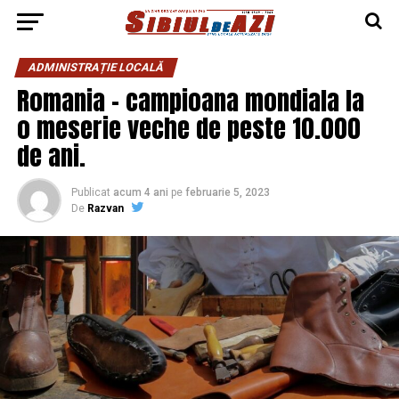
ADMINISTRAȚIE LOCALĂ
Romania – campioana mondiala la
o meserie veche de peste 10.000
de ani.
Publicat
acum 4 ani
pe
februarie 5, 2023
De
Razvan