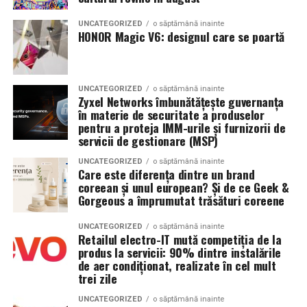
detaliate și mai precise
, iar noul procesor de 3nm oferă
o performanță mai rapidă și o eficiență energetică mai
UNCATEGORIZED
o săptămână inainte
HONOR Magic V6: designul care se poartă
mare. Cu ajutorul senzorului BioActive revoluționar, care
permite o cunoaștere mai profundă și mai precisă a
stării de sănătate, seria Galaxy Watch8 contribuie la
furnizarea unei viziuni holistice asupra sănătății tale.
UNCATEGORIZED
o săptămână inainte
Zyxel Networks îmbunătățește guvernanța
în materie de securitate a produselor
Motivație pentru schimbări durabile în stilul de
pentru a proteja IMM-urile și furnizorii de
viață
servicii de gestionare (MSP)
Somnul este o fereastră către sănătatea dvs. generală și
UNCATEGORIZED
o săptămână inainte
Care este diferența dintre un brand
fiecare noapte odihnitoare permite corpului și minții
coreean și unul european? Și de ce Geek &
voastre să se recupereze imediat a doua zi. Acesta este
Gorgeous a împrumutat trăsături coreene
motivul pentru care Samsung îmbunătățește continuu
experiența somnului, oferind coaching personalizat
UNCATEGORIZED
o săptămână inainte
Retailul electro-IT mută competiția de la
pentru somn, ajutând la crearea unui mediu optim de
produs la servicii: 90% dintre instalările
somn și chiar detectând semnele moderate până la
de aer condiționat, realizate în cel mult
severe de apnee în somn. În plus, seria Galaxy Watch8
trei zile
vine cu
noi caracteristici unice de sănătate
în aplicația
UNCATEGORIZED
o săptămână inainte