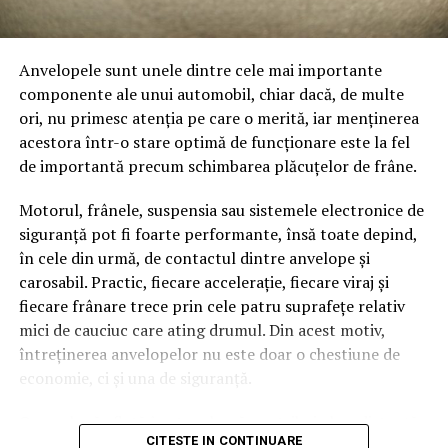
nu trebuie tratat ca o catastrofă, dar trebuie luat în
Gips-carton roz (rezistent la foc)
calcul când îți alegi ziua pentru mamografie.
Anvelopele sunt unele dintre cele mai importante
Varianta ignifuga, folosita in spatii cu cerinte de
Durerea care nu ține de ciclu cere puțin mai multă
componente ale unui automobil, chiar dacă, de multe
protectie la foc (holuri de bloc, spatii comerciale, case
atenție. Dacă este doar într-un loc, dacă se agravează,
ori, nu primesc atenția pe care o merită, iar menținerea
cu centrala pe combustibil solid). Are rezistenta
dacă te trezește noaptea sau dacă persistă zilnic mai
acestora într-o stare optimă de funcționare este la fel
crescuta la foc si este obligatorie in unele contexte
mult de două săptămâni, e bine să vorbești cu medicul
de importantă precum schimbarea plăcuțelor de frâne.
reglementate.
înainte sau măcar să anunți clinica. Nu pentru că trebuie
să intri în panică, ci pentru că investigația potrivită se
Motorul, frânele, suspensia sau sistemele electronice de
Gips-carton acustic (albastru sau
alege după povestea completă, nu după curajul cu care
siguranță pot fi foarte performante, însă toate depind,
perforat)
taci.
în cele din urmă, de contactul dintre anvelope și
carosabil. Practic, fiecare accelerație, fiecare viraj și
Varianta cu proprietati fonoabsorbante, folosita in
Mai sunt și situații mai clare, în care nu e bine să amâni
fiecare frânare trece prin cele patru suprafețe relativ
studiouri, birouri, sali de conferinte sau dormitoare in
discuția medicală. Un nodul nou, o secreție spontană din
mici de cauciuc care ating drumul. Din acest motiv,
care se doreste reducerea zgomotului. Pretul este
mamelon, mai ales cu sânge, retracția mamelonului,
întreținerea anvelopelor nu este doar o chestiune de
semnificativ mai mare, dar proprietatile acustice sunt
înroșirea pielii, aspectul de coajă de portocală, febra sau
economie, ci și una de siguranță.
remarcabile.
o zonă caldă și dureroasă trebuie spuse medicului. Sânul
nu trebuie lăsat să se descurce singur când trimite
O anvelopă aflată în stare bună contribuie la o distanță
Etapele montajului – cum
semnale noi.
CITESTE IN CONTINUARE
de frânare mai scurtă, la o direcție mai precisă, la un