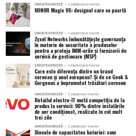
flancul anvelopei, ci cele indicate de producătorul
120-180 lei pentru variantele cu iluminat indirect, scafe
UNCATEGORIZED
o săptămână inainte
încearcă să alegi perioada de după menstruație, când
HONOR Magic V6: designul care se poartă
automobilului. Aceste informații se găsesc de obicei pe
sau forme complexe. Nise, polite si mobilierul din gips-
sânii sunt de obicei mai puțin tensionați. Pentru multe
stâlpul ușii șoferului, pe capacul rezervorului sau în
carton sunt cotate la pretul pe metru cub sau pe metru
femei, săptămâna de dinaintea menstruației este cea mai
manualul de utilizare. Este important să țineți cont și de
liniar, in functie de complexitate. Pentru bugete exacte,
proastă alegere. Sânul reține apă, devine mai plin, mai
încărcarea mașinii, deoarece unele automobile au valori
UNCATEGORIZED
o săptămână inainte
este util sa iei legatura cu o echipa de
amenajari
greu, iar compresia se simte mai aspru.
Zyxel Networks îmbunătățește guvernanța
diferite pentru mersul cu puțini pasageri și pentru
interioare Cluj
care vine la fata locului, masoara si
în materie de securitate a produselor
Nu toate femeile au același calendar. Unele simt durerea
drumurile cu mașina plină.
propune solutia potrivita. Aceste echipe ofera servicii
pentru a proteja IMM-urile și furnizorii de
servicii de gestionare (MSP)
la ovulație, altele exact înainte de menstruație, iar altele
complete de finisaje interioare Cluj si pot integra
Al doilea sfat este rotația periodică a anvelopelor. Roțile
nu mai au ciclu regulat, mai ales în perimenopauză. De
lucrarile de gips-carton intr-un proiect mai amplu de
UNCATEGORIZED
o săptămână inainte
de pe față și cele de pe spate nu se uzează în același
aceea, cel mai simplu este să te uiți la propriul tipar, nu
Care este diferența dintre un brand
renovari apartamente Cluj, cu zugraveli si placari
coreean și unul european? Și de ce Geek &
ritm. La multe automobile, în special la cele cu tracțiune
la o regulă de perete.
coordonate. Pentru lucrari punctuale, precum o nisa sau
Gorgeous a împrumutat trăsături coreene
față, anvelopele din față sunt solicitate mai puternic,
o scafa, platforma permite solicitarea unui mester
Dacă ai observat că în anumite zile nu suporți nici măcar
deoarece suportă direcția, o parte importantă a frânării
amenajari Cluj specializat, disponibil in 24-48 de ore in
UNCATEGORIZED
2 săptămâni inainte
atingerea prosopului după duș, nu te programa atunci,
și transmiterea puterii către asfalt. Dacă sunt lăsate
Retailul electro-IT mută competiția de la
cartierele Clujului si in localitatile din zona
produs la servicii: 90% dintre instalările
dacă se poate. Mutarea cu câteva zile poate schimba
mereu în aceeași poziție, acestea se vor uza mai repede
metropolitana.
de aer condiționat, realizate în cel mult
mult experiența. Nu e răsfăț, e igienă practică a fricii și a
decât cele de pe spate. Prin rotație, uzura se distribuie
trei zile
durerii.
mai uniform, iar setul poate fi folosit mai mult timp.
Ce nu poti face cu gips-carton si
UNCATEGORIZED
2 săptămâni inainte
Dincolo de capacitatea bateriei: cum
Când mamografia este diagnostică, adică medicul o cere
Această operațiune se face, de regulă, la intervale de
limite de folosire