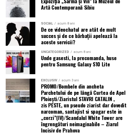
Expoziția „Sârmă și Vin” la Muzeul de
Daca zugravesti peretele periodic, evita aplicarea de
disponibilitatea de a asculta ce simți.
trebuie inspectate vizual. Căutați tăieturi, crăpături,
Artă Contemporană Sibiu
vopsele foarte groase sau grele, care pot incarca
cuie, cioburi, zone tocite neuniform sau umflături pe
peretele si ascunde detalii ale suprafetei. Foloseste
De ce se comprimă sânul, chiar
flanc. Dacă observați vibrații în volan, zgomote
intotdeauna vopsele lavabile de calitate, care permit
neobișnuite sau faptul că mașina trage într-o parte, este
SOCIAL
acum 8 ani
dacă pare nedrept
De ce videochatul are atât de mult
spalarea periodica fara a deteriora suprafata.
recomandată o verificare într-un service. Aceste
succes și de ce bărbații apelează la
simptome pot indica o problemă de
echilibrare
,
aceste servicii?
Compresia este partea pe care aproape toată lumea o
Cum iti alegi mesterul pentru
geometrie sau deteriorare a unei anvelope.
anticipează cu neplăcere. Sânul este așezat pe o placă,
UNCATEGORIZED
acum 8 ani
gips-carton in Cluj
Unde gasesti, la precomanda, huse
apoi o altă placă îl apasă pentru câteva secunde. Sună
În concluzie,
anvelopele
pot fi menținute în stare bună
pentru Samsung Galaxy S10 Lite
brutal când descrii mecanic. În cabinet, dacă lucrurile
prin trei gesturi simple: presiune corectă, rotație
Gips-cartonul este un material care permite oricarui
sunt făcute cu grijă, senzația este mai degrabă de
periodică și condus responsabil. Este suficient să le
meserias cu scule potrivite sa lucreze, dar calitatea
presiune intensă, uneori dureroasă, dar scurtă.
tratați ca pe o parte esențială a mașinii, nu ca pe un
EXCLUSIV
acum 3 ani
difera enorm intre un incepator si un mester cu
PROMO/Bombele din ancheta
detaliu secundar și n-aveți nevoie nici de aparatură
Parchetului de pe lângă Curtea de Apel
Compresia are un rost. Ține sânul nemișcat, întinde
experienta. Diferenta se vede in rosturi perfect aliniate,
specializată, costisitoare. O anvelopă bine întreținută
Ploieşti/Ziaristul STAVRI CATALIN ,
țesutul și ajută la obținerea unei imagini mai clare. Când
in suprafete perfect plane si in absenta fisurilor la
înseamnă mai multă siguranță, costuri mai mici pe
zis PESTE, un pseudo ziarist dar dovedit
țesutul este întins uniform, radiologul poate vedea mai
imbinari dupa 1-2 ani.
termen lung și o mașină care se comportă mai previzibil
narcoman, santajist si spagar este in
bine zonele mici, calcificările sau asimetriile care altfel
în fiecare zi.
„corzi”(IV)/Scandalul White Tower are
Fixitnow colaboreaza cu mesteri specializati in gips-
s-ar suprapune.
îngrengături neimaginabile – Ziarul
carton si amenajari interioare in Cluj si in zona
Incisiv de Prahova
Sursa foto:
https://davanti-tyres.com/
Mai are un rost important, despre care se vorbește mai
metropolitana. Acopera cartierele Manastur, Marasti,