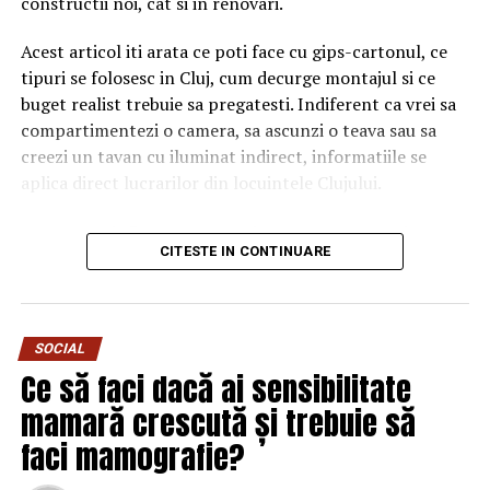
constructii noi, cat si in renovari.
mâncăruri întregi, în schimbul mâncărurilor lipicioase şi
ambalate precum ursuleţii gumaţi (jeleurile în general),
Acest articol iti arata ce poti face cu gips-cartonul, ce
pacheţelele de fructe bezelele, fructe uscate, cereale
tipuri se folosesc in Cluj, cum decurge montajul si ce
îndulcite, etc .
buget realist trebuie sa pregatesti. Indiferent ca vrei sa
compartimentezi o camera, sa ascunzi o teava sau sa
Periaţi dinţii copiilor dumneavostră sau învățați-i într-
creezi un tavan cu iluminat indirect, informatiile se
un mod distractiv să-și spele dinții de cel puţin două ori
aplica direct lucrarilor din locuintele Clujului.
pe zi, folosind o periuță potrivită care să nu fie prea
dură și pastă de dinţi cu un conţinut mare de fluor,
Ce poti face cu gips-carton in
CITESTE IN CONTINUARE
punând pe periuţă o cantitate asemănătoare bobului de
locuinta
orez.
Vârsta de la care copii pot începe să îşi perieze singuri
Pereti noi si compartimentari
SOCIAL
dinţii variază de la individ la individ. Un copil ce îşi poate
Ce să faci dacă ai sensibilitate
Gips-cartonul este solutia clasica pentru ridicarea unui
lega singur şireturile şi îşi poate face o coadă, poate avea
perete interior fara a apela la zidarie. Un perete simplu
dexteritatea necesară pentru a şi peria singur dinţii.
mamară crescută și trebuie să
pe profile metalice CW si UW de 75 mm, cu o placa de
Aceştia trebuie să înceapă să folosească aţa dentară și
faci mamografie?
gips-carton pe fiecare parte, are grosime de 10 cm si
apa de gură, în momentul în care au doi dinţi ce se ating
include izolatie fonica optionala (vata minerala). Astfel
pentru eficientizarea procesului de curățare orală.