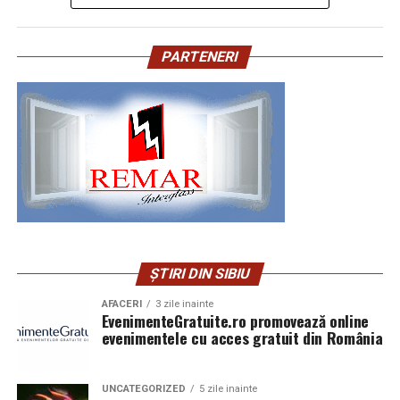
consum mai scăzut de combustibil și la un confort
decurge lucrarea
Nu anula mamografia doar
sporit. În schimb, o anvelopă neglijată poate uza
PARTENERI
prematur suspensia, poate crește consumul de
Montajul incepe cu trasarea pozitiei peretelui sau
pentru că ți-e teamă de durere
carburant și poate transforma o manevră obișnuită
tavanului cu laserul sau cu nivela. Se monteaza profilele
într-o situație riscantă. Din fericire, menținerea
de ghidaj UW pe podea, tavan si pereti laterali, apoi
Îmi place să spun lucrurile drept, fără dramatism.
anvelopelor în stare bună nu presupune proceduri
profilele verticale CW la distanta de 60 cm intre ele. In
Mamografia poate fi neplăcută. La unele femei chiar
complicate. Este nevoie mai ales de atenție, consecvență
interior se monteaza vata minerala pentru izolatie
doare, mai ales când sânii sunt sensibili, denși, inflamați,
și câteva verificări simple.
fonica sau termica, daca este necesar.
mari, foarte mici sau tensionați înainte de menstruație.
Dar compresia durează puțin, de regulă câteva secunde
Primul rand de placi de gips-carton se monteaza pe o
pentru fiecare imagine, iar senzația se oprește repede
parte a structurii, cu suruburi autofiletante la fiecare 25
după ce placa se ridică.
cm. Dupa montajul cablurilor electrice si al prizelor, se
ȘTIRI DIN SIBIU
monteaza placile pe cealalta parte. Rosturile dintre
Frica are obiceiul să lungească timpul. În capul nostru,
placi se chituiesc cu banda de armare, apoi se slefuiesc si
cele câteva secunde devin un coridor lung, alb, imposibil
AFACERI
3 zile inainte
se amorseaza pentru zugravire.
EvenimenteGratuite.ro promovează online
de traversat. În realitate, investigația întreagă se
evenimentele cu acces gratuit din România
termină de obicei în mai puțin de jumătate de oră, iar
Un perete simplu de 3×2.5 m se monteaza in 1 zi de
partea apăsătoare este doar o porțiune scurtă din tot ce
catre doi montatori cu experienta. Un tavan suspendat
se întâmplă acolo.
UNCATEGORIZED
5 zile inainte
de 15 mp dureaza 2-3 zile, incluzand montajul