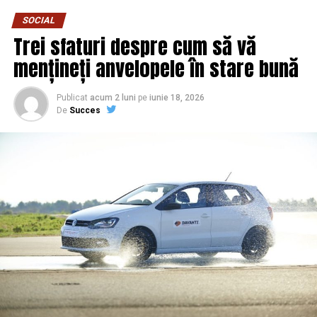
examinare. Înseamnă că trebuie să o pregătești mai
Cluj
SOCIAL
atent, cu mai puțină rușine și cu mai multă grijă pentru
Trei sfaturi despre cum să vă
tine.
Gips-carton standard (alb)
mențineți anvelopele în stare bună
Mai întâi, află ce fel de
Cel mai folosit, indicat pentru camere uscate (living,
dormitor, hol). Culoarea alba a cartonului il face usor de
Publicat
acum 2 luni
pe
iunie 18, 2026
sensibilitate ai
De
Succes
recunoscut. Are grosimi de 9.5 mm (pentru plafoane) si
12.5 mm (pentru pereti). Pretul porneste de la 20-25 lei
Înainte să te gândești la aparat, merită să te gândești la
pe placa 1.2×2.5 m.
sân. Sensibilitatea mamară nu are o singură formă.
Uneori apare în amândoi sânii, difuz, cu senzație de
Gips-carton verde (rezistent la
greutate, mai ales înainte de menstruație. Alteori stă
umezeala)
într-un punct, ca un cui mic, și revine când apeși, când
dormi pe o parte sau când porți un sutien mai strâns.
Varianta hidrofuga, folosita in bai, bucatarii si alte spatii
cu umezeala crescuta. Cartonul verde indica
Durerea legată de ciclul menstrual este frecventă și, de
tratamentul special impotriva umezelii. Pretul este cu
multe ori, se liniștește după ce începe sau se termină
15-20% mai mare decat varianta standard, dar este
menstruația. Sânul poate fi mai umflat, mai tensionat,
obligatoriu in spatiile umede.
iar atingerea lui devine neplăcută. Nu e un semn rar și