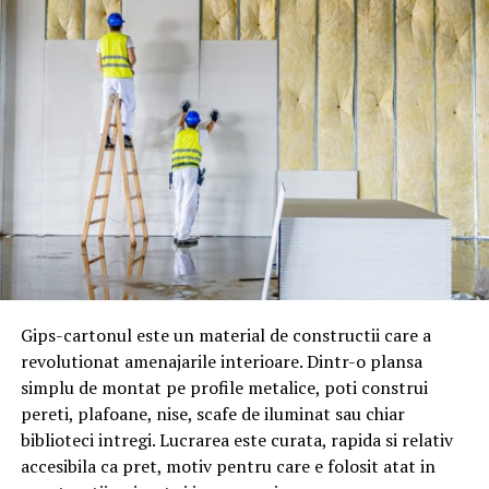
ideală pentru diminuarea fricii de
groaznicul cabinet
stomatologic
și pentru ca cei mici să se bucure de o
experință dentară fără durere sau complicații. Totodată,
echipa primitoare Dentocalm este una bine instruită și
cu experință, tot timpul dedicați pacienților mai mici sau
mai mari și rezultatelor ideale.
Bacteriile cariilor dentare sunt extrem de contagioase şi
uşor de transferat pe obiecte precum linguri, jucării sau
suzete. Nu lăsaţi bunicii sau dădacele să împartă
ustensilele pentru mâncat cu cei mici, şi nu îi lăsaţi să
pupe copii pe gură, tocmai din această cauză. Spălați sau
dezinfectați riguros tot timpul suzeta sau ustensilele
Gips-cartonul este un material de constructii care a
folosite.
revolutionat amenajarile interioare. Dintr-o plansa
simplu de montat pe profile metalice, poti construi
Nu lăsaţi copii să ia gustări toată ziua, deoarece chiar şi
pereti, plafoane, nise, scafe de iluminat sau chiar
cele mai sănătoase gustări pot lăsa reziduuri ce hrănesc
biblioteci intregi. Lucrarea este curata, rapida si relativ
bacteria cariilor dentare. Dacă le oferiţi copiilor gustări,
accesibila ca pret, motiv pentru care e folosit atat in
acestea ar trebui să constate în fructe proaspete sau