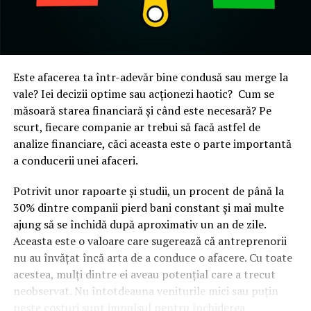
Este afacerea ta într-adevăr bine condusă sau merge la
vale? Iei decizii optime sau acționezi haotic? Cum se
măsoară starea financiară și când este necesară? Pe
scurt, fiecare companie ar trebui să facă astfel de
analize financiare, căci aceasta este o parte importantă
a conducerii unei afaceri.
Potrivit unor rapoarte și studii, un procent de până la
30% dintre companii pierd bani constant și mai multe
ajung să se închidă după aproximativ un an de zile.
Aceasta este o valoare care sugerează că antreprenorii
nu au învățat încă arta de a conduce o afacere. Cu toate
acestea, mulți dintre ei aveau potențial care a trecut
neobservat. Nu întotdeauna veniturile mici sau puțin
peste costuri sunt impulsul pentru închiderea