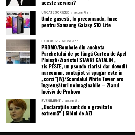
aceste servicii?
UNCATEGORIZED
acum 8 ani
Unde gasesti, la precomanda, huse
pentru Samsung Galaxy S10 Lite
EXCLUSIV
acum 3 ani
PROMO/Bombele din ancheta
Parchetului de pe lângă Curtea de Apel
Ploieşti/Ziaristul STAVRI CATALIN ,
zis PESTE, un pseudo ziarist dar dovedit
narcoman, santajist si spagar este in
„corzi”(IV)/Scandalul White Tower are
îngrengături neimaginabile – Ziarul
Incisiv de Prahova
EVENIMENT
acum 8 ani
„Declaraţiile sunt de o gravitate
extremă” | Sibiul de AZI