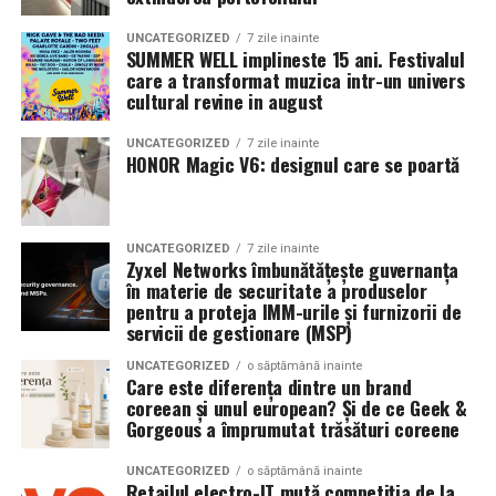
dintre cele mai valoroase avantaje competitive și unul
dintre principalele motive pentru care un client te alege
UNCATEGORIZED
7 zile inainte
SUMMER WELL implineste 15 ani. Festivalul
și revine la tine.
care a transformat muzica intr-un univers
cultural revine in august
UNCATEGORIZED
7 zile inainte
HONOR Magic V6: designul care se poartă
UNCATEGORIZED
7 zile inainte
Zyxel Networks îmbunătățește guvernanța
în materie de securitate a produselor
pentru a proteja IMM-urile și furnizorii de
servicii de gestionare (MSP)
UNCATEGORIZED
o săptămână inainte
Care este diferența dintre un brand
coreean și unul european? Și de ce Geek &
Gorgeous a împrumutat trăsături coreene
UNCATEGORIZED
o săptămână inainte
Retailul electro-IT mută competiția de la