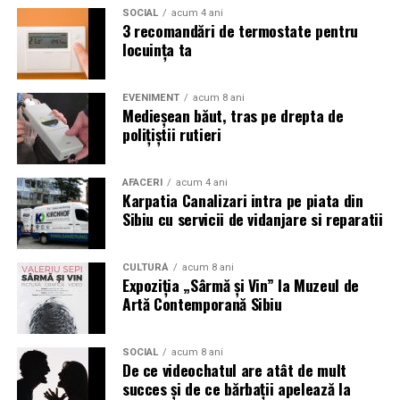
SOCIAL
acum 4 ani
3 recomandări de termostate pentru
locuința ta
EVENIMENT
acum 8 ani
Medieșean băut, tras pe drepta de
polițiștii rutieri
AFACERI
acum 4 ani
Karpatia Canalizari intra pe piata din
Sibiu cu servicii de vidanjare si reparatii
CULTURĂ
acum 8 ani
Expoziția „Sârmă și Vin” la Muzeul de
Artă Contemporană Sibiu
SOCIAL
acum 8 ani
De ce videochatul are atât de mult
succes și de ce bărbații apelează la