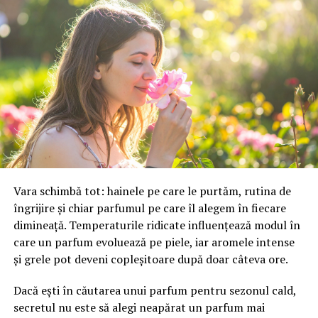
documente au un fel de date incomplete care pot afecta
un rezultat distorsionat. Acestea includ amortizarea sau
costurile la crearea stocurilor pentru viitor (de exemplu,
sub formă de materiale, pregătire a personalului sau
mărfuri din depozit). Prin urmare, un alt document
important care îți va permite determinarea stării
financiare este situația fluxurilor de numerar. Aici vei
găsi date despre venituri și cheltuieli, iar acest lucru va
permite o mai bună evaluare a managementului
acestora.
Vara schimbă tot: hainele pe care le purtăm, rutina de
Aplicația de analiză financiară Doctor Business te poate
îngrijire și chiar parfumul pe care îl alegem în fiecare
ajuta să descoperi în timp record care este situația
dimineață. Temperaturile ridicate influențează modul în
companiei tale și te ajută să înțelegi într-un mod foarte
care un parfum evoluează pe piele, iar aromele intense
ușor cum o poți îmbunătăți.
și grele pot deveni copleșitoare după doar câteva ore.
Când trebuie evaluată situația
Dacă ești în căutarea unui parfum pentru sezonul cald,
secretul nu este să alegi neapărat un parfum mai
financiară a companiei?