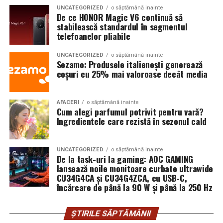
UNCATEGORIZED
o săptămână inainte
De ce HONOR Magic V6 continuă să
stabilească standardul în segmentul
telefoanelor pliabile
UNCATEGORIZED
o săptămână inainte
Sezamo: Produsele italienești generează
coșuri cu 25% mai valoroase decât media
AFACERI
o săptămână inainte
Cum alegi parfumul potrivit pentru vară?
Ingredientele care rezistă în sezonul cald
UNCATEGORIZED
o săptămână inainte
De la task-uri la gaming: AOC GAMING
lansează noile monitoare curbate ultrawide
CU34G4CA și CU34G4ZCA, cu USB-C,
încărcare de până la 90 W și până la 250 Hz
ȘTIRILE SĂPTĂMÂNII