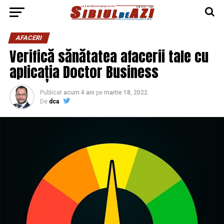
AFACERI
Verifică sănătatea afacerii tale cu
aplicația Doctor Business
Publicat
acum 4 ani
pe
martie 18, 2022
De
dca