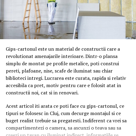
cazurilor și cei care lucrează și pentru companii de
asigurări.
De ce trebuie să fii un client-
cumpărător inteligent?
Gips-cartonul este un material de constructii care a
Nu alege un avocat la întâmplare sau pe cel cu cea mai
revolutionat amenajarile interioare. Dintr-o plansa
tare reclamă. Cercetează potențiala firmă de avocatură
simplu de montat pe profile metalice, poti construi
de care ești interesat și întâlnește-te cu avocatul în
pereti, plafoane, nise, scafe de iluminat sau chiar
persoană. El sau ea va asculta întrebările tale și îți va
biblioteci intregi. Lucrarea este curata, rapida si relativ
împărtăși experiența cazului. Trebuie să fii un
accesibila ca pret, motiv pentru care e folosit atat in
cumpărător priceput atunci când alegi un avocat care
constructii noi, cat si in renovari.
să-ți reprezinte cazul, deoarece aceasta va fi probabil
una dintre cele mai importante decizii din viața ta.
Acest articol iti arata ce poti face cu gips-cartonul, ce
Rezultatul unui proces îți poate marca viața definitiv.
tipuri se folosesc in Cluj, cum decurge montajul si ce
buget realist trebuie sa pregatesti. Indiferent ca vrei sa
Atenție la avocatul care nu
compartimentezi o camera, sa ascunzi o teava sau sa
merge niciodată la proces
creezi un tavan cu iluminat indirect, informatiile se