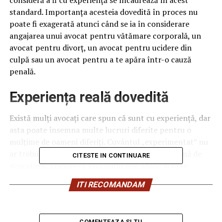
consideră a fi cu experiență se încadrează în acest
standard. Importanța acesteia dovedită în proces nu
poate fi exagerată atunci când se ia în considerare
angajarea unui avocat pentru vătămare corporală, un
avocat pentru divorț, un avocat pentru ucidere din
culpă sau un avocat pentru a te apăra într-o cauză
penală.
Experiența reală dovedită
Există mulți avocați care spun că sunt cu experiență, dar
asta poate însemna multe lucruri diferite pentru o
mulțime de oameni diferiți. Cuvântul „experimentat” nu
ar trebui să te facă automat să alegi o anume firmă de
CITESTE IN CONTINUARE
avocatură. Trebuie să sapi puțin mai adânc și să te
asiguri că ai de-a face cu un avocat care are rezultate
ITI RECOMANDAM
reale ale cazurilor și succese dovedite la proces. Dacă un
potențial avocat nu este la îndemână cu rezultatele
cazurilor, experiența și istoricul proceselor, ar trebui să
COMENTEAZA SI TU