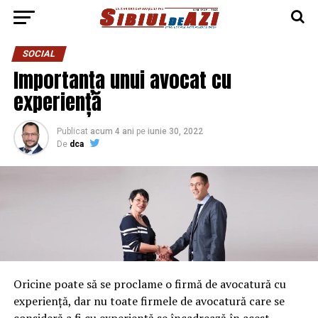
SOCIAL
Importanța unui avocat cu
experiență
Publicat
acum 4 ani
pe
iunie 30, 2022
De
dca
Oricine poate să se proclame o firmă de avocatură cu
experiență, dar nu toate firmele de avocatură care se