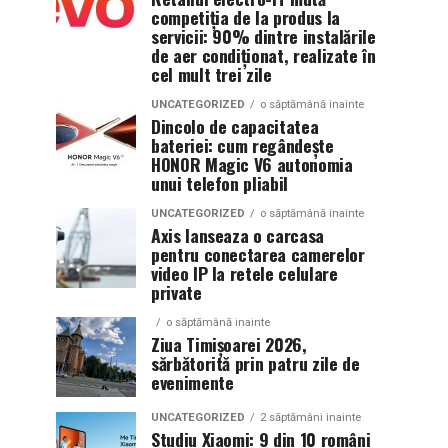
competiția de la produs la
servicii: 90% dintre instalările
de aer condiționat, realizate în
cel mult trei zile
UNCATEGORIZED
o săptămână inainte
Dincolo de capacitatea
bateriei: cum regândește
HONOR Magic V6 autonomia
unui telefon pliabil
UNCATEGORIZED
o săptămână inainte
Axis lanseaza o carcasa
pentru conectarea camerelor
video IP la retele celulare
private
o săptămână inainte
Ziua Timișoarei 2026,
sărbătorită prin patru zile de
evenimente
UNCATEGORIZED
2 săptămâni inainte
Studiu Xiaomi: 9 din 10 români