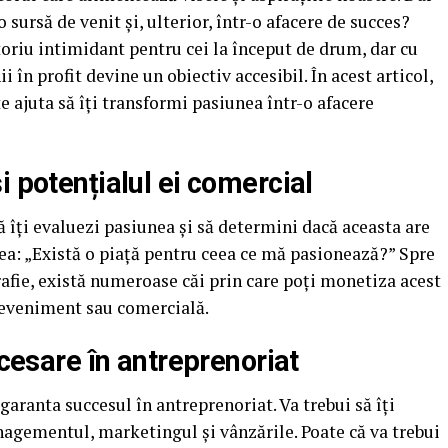
sursă de venit și, ulterior, într-o afacere de succes?
oriu intimidant pentru cei la început de drum, dar cu
 în profit devine un obiectiv accesibil. În acest articol,
e ajuta să îți transformi pasiunea într-o afacere
i potențialul ei comercial
ă îți evaluezi pasiunea și să determini dacă aceasta are
ea: „Există o piață pentru ceea ce mă pasionează?” Spre
afie, există numeroase căi prin care poți monetiza acest
e eveniment sau comercială.
ecesare în antreprenoriat
garanta succesul în antreprenoriat. Va trebui să îți
anagementul, marketingul și vânzările. Poate că va trebui