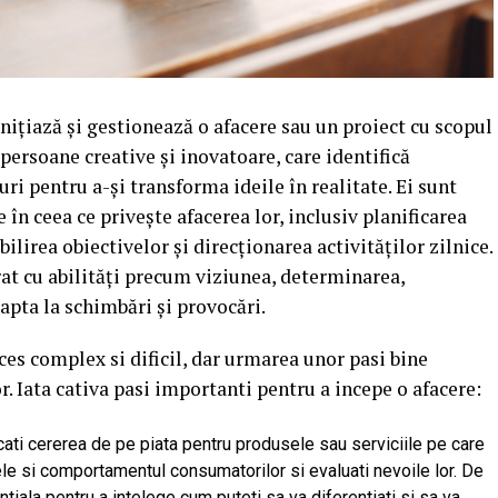
nițiază și gestionează o afacere sau un proiect cu scopul
 persoane creative și inovatoare, care identifică
uri pentru a-și transforma ideile în realitate. Ei sunt
 în ceea ce privește afacerea lor, inclusiv planificarea
bilirea obiectivelor și direcționarea activităților zilnice.
at cu abilități precum viziunea, determinarea,
apta la schimbări și provocări.
oces complex si dificil, dar urmarea unor pasi bine
r. Iata cativa pasi importanti pentru a incepe o afacere:
ficati cererea de pe piata pentru produsele sau serviciile pe care
ntele si comportamentul consumatorilor si evaluati nevoile lor. De
tiala pentru a intelege cum puteti sa va diferentiati si sa va