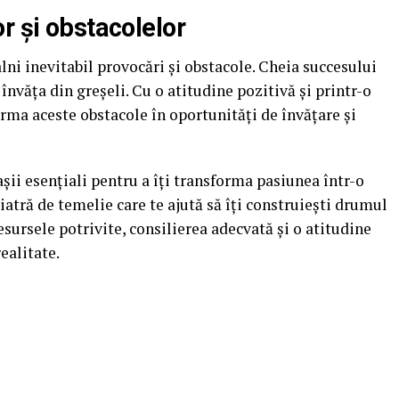
r și obstacolelor
lni inevitabil provocări și obstacole. Cheia succesului
 învăța din greșeli. Cu o atitudine pozitivă și printr-o
orma aceste obstacole în oportunități de învățare și
așii esențiali pentru a îți transforma pasiunea într-o
piatră de temelie care te ajută să îți construiești drumul
esursele potrivite, consilierea adecvată și o atitudine
realitate.