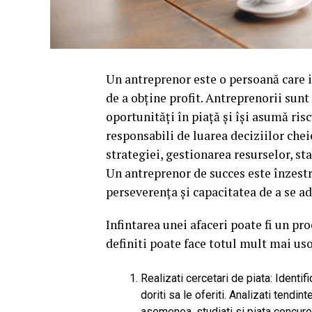
Un antreprenor este o persoană care i
de a obține profit. Antreprenorii sunt
oportunități în piață și își asumă risc
responsabili de luarea deciziilor cheie
strategiei, gestionarea resurselor, sta
Un antreprenor de succes este înzestr
perseverența și capacitatea de a se ad
Infintarea unei afaceri poate fi un pr
definiti poate face totul mult mai uso
Realizati cercetari de piata: Identi
doriti sa le oferiti. Analizati tendi
asemenea, studiati si piata concuren