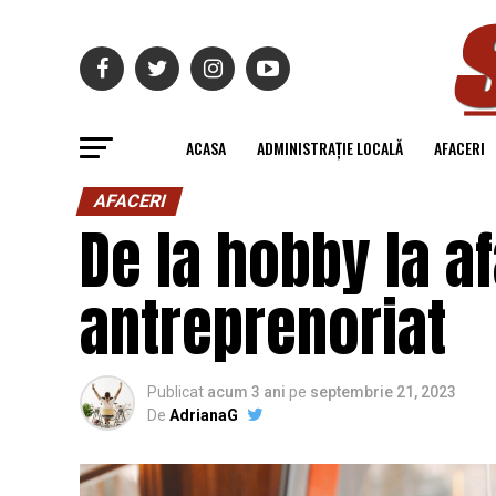
ACASA
ADMINISTRAȚIE LOCALĂ
AFACERI
AFACERI
De la hobby la af
antreprenoriat
Publicat
acum 3 ani
pe
septembrie 21, 2023
De
AdrianaG