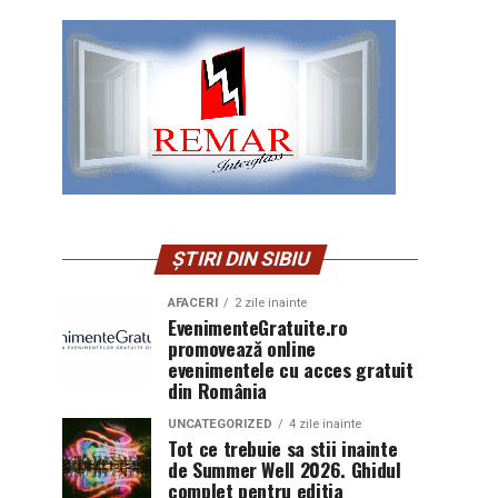
ȘTIRI DIN SIBIU
AFACERI
2 zile inainte
EvenimenteGratuite.ro
promovează online
evenimentele cu acces gratuit
din România
UNCATEGORIZED
4 zile inainte
Tot ce trebuie sa stii inainte
de Summer Well 2026. Ghidul
complet pentru editia