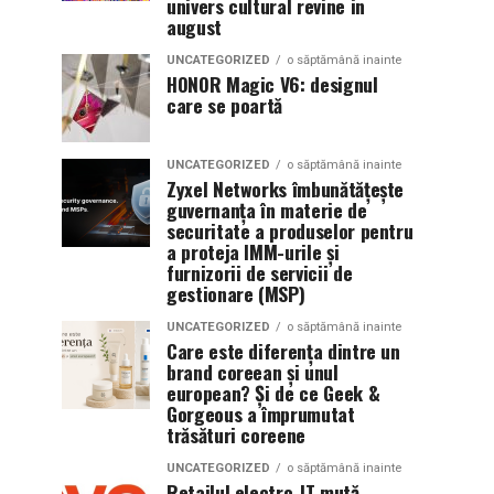
univers cultural revine in
august
UNCATEGORIZED
o săptămână inainte
HONOR Magic V6: designul
care se poartă
UNCATEGORIZED
o săptămână inainte
Zyxel Networks îmbunătățește
guvernanța în materie de
securitate a produselor pentru
a proteja IMM-urile și
furnizorii de servicii de
gestionare (MSP)
UNCATEGORIZED
o săptămână inainte
Care este diferența dintre un
brand coreean și unul
european? Și de ce Geek &
Gorgeous a împrumutat
trăsături coreene
UNCATEGORIZED
o săptămână inainte
Retailul electro-IT mută