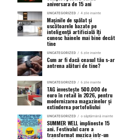
aniversara de 15 ani
UNCATEGORIZED
4 zile inainte
Mașinile de spălat și
uscătoarele bazate pe
inteligență artificială îți
cunosc hainele mai bine decât
tine
UNCATEGORIZED
6 zile inainte
Cum ar fi dacă ceasul tău s-ar
antrena alături de tine?
UNCATEGORIZED
6 zile inainte
TAG investește 500.000 de
euro în retail în 2026, pentru
modernizarea magazinelor și
extinderea portofoliului
UNCATEGORIZED
o săptămână inainte
SUMMER WELL implineste 15
ani. Festivalul care a
transformat muzica intr-un