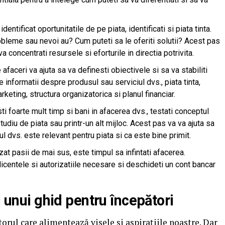
 identificat oportunitatile de pe piata, identificati si piata tinta.
robleme sau nevoi au? Cum puteti sa le oferiti solutii? Acest pas
a concentrati resursele si eforturile in directia potrivita.
 afaceri va ajuta sa va definesti obiectivele si sa va stabiliti
de informatii despre produsul sau serviciul dvs., piata tinta,
keting, structura organizatorica si planul financiar.
ti foarte mult timp si bani in afacerea dvs., testati conceptul
studiu de piata sau printr-un alt mijloc. Acest pas va va ajuta sa
ul dvs. este relevant pentru piata si ca este bine primit.
izat pasii de mai sus, este timpul sa infintati afacerea.
 licentele si autorizatiile necesare si deschideti un cont bancar
i unui ghid pentru începători
rul care alimentează visele și aspirațiile noastre. Dar