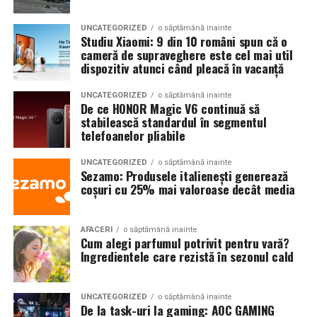
city break dedicat promovării regiunii Banat.
UNCATEGORIZED
o săptămână inainte
În plus, în săptămâna premergătoare lansării rutei,
Studiu Xiaomi: 9 din 10 români spun că o
cameră de supraveghere este cel mai util
Timișul a beneficiat de o campanie de promovare
dispozitiv atunci când pleacă în vacanță
desfășurată timp de șapte zile la Radio Spree Berlin. În
urma campaniei, doi tineri germani au câștigat o vizită
UNCATEGORIZED
o săptămână inainte
De ce HONOR Magic V6 continuă să
în Timiș, călătorind cu primul zbor Berlin – Timișoara,
stabilească standardul în segmentul
dus-întors.
telefoanelor pliabile
„Rezultatele acestei inițiative arată cât de importantă
UNCATEGORIZED
o săptămână inainte
este colaborarea dintre autorități, mediul privat și
Sezamo: Produsele italienești generează
coșuri cu 25% mai valoroase decât media
industria ospitalității în promovarea unei destinații. Prin
astfel de parteneriate, putem construi o imagine
coerentă și atractivă a Banatului și putem aduce
AFACERI
o săptămână inainte
regiunea mai aproape de publicul european”, a mai
Cum alegi parfumul potrivit pentru vară?
Ingredientele care rezistă în sezonul cald
adăugat Corina Macri.
Acest proiect face parte din strategia amplă de
UNCATEGORIZED
o săptămână inainte
promovare europeană a județului Timiș și a regiunii
De la task-uri la gaming: AOC GAMING