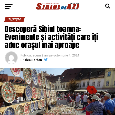
TURISM
Descoperă Sibiul toamna:
Evenimente și activități care îți
aduc orașul mai aproape
Publicat
acum 2 ani
pe
octombrie 4, 2024
De
Ilea Serban