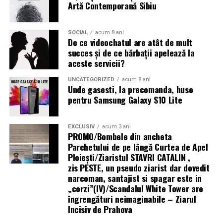
Ospitalității din România (FPIOR) și reprezentantă a
Artă Contemporană Sibiu
IMM România în Timiș, fiind o organizație matură și
implicată, partener al autorităților locale în promovarea
SOCIAL
acum 8 ani
imaginii Banatului peste hotare.
De ce videochatul are atât de mult
succes și de ce bărbații apelează la
Despre FPIOR
aceste servicii?
UNCATEGORIZED
acum 8 ani
Federația Patronatelor din Industria Ospitalității din
Unde gasesti, la precomanda, huse
România (FPIOR) este organizația patronală
pentru Samsung Galaxy S10 Lite
reprezentativă la nivel național pentru sectorul HoReCa.
Prin inițiative de colaborare, dialog instituțional și
EXCLUSIV
acum 3 ani
implicare constantă în relația cu autoritățile și mediul
PROMO/Bombele din ancheta
economic, FPIOR promovează interesele industriei și
Parchetului de pe lângă Curtea de Apel
contribuie la dezvoltarea sustenabilă a ecosistemului
Ploieşti/Ziaristul STAVRI CATALIN ,
ospitalității.
zis PESTE, un pseudo ziarist dar dovedit
narcoman, santajist si spagar este in
„corzi”(IV)/Scandalul White Tower are
Articolul apare prima dată în
stiritimis.ro
îngrengături neimaginabile – Ziarul
Incisiv de Prahova