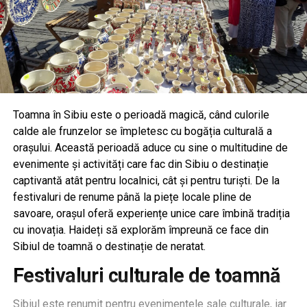
Toamna în Sibiu este o perioadă magică, când culorile
calde ale frunzelor se împletesc cu bogăția culturală a
orașului. Această perioadă aduce cu sine o multitudine de
evenimente și activități care fac din Sibiu o destinație
captivantă atât pentru localnici, cât și pentru turiști. De la
festivaluri de renume până la piețe locale pline de
savoare, orașul oferă experiențe unice care îmbină tradiția
cu inovația. Haideți să explorăm împreună ce face din
Sibiul de toamnă o destinație de neratat.
Festivaluri culturale de toamnă
Sibiul este renumit pentru evenimentele sale culturale, iar