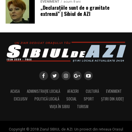
EVENIMENT
acum 8 ani
„Declaraţiile sunt de o gravitate
extremă” | Sibiul de AZI
ACASA
ADMINISTRAȚIE LOCALĂ
AFACERI
CULTURĂ
EVENIMENT
EXCLUSIV
POLITICĂ LOCALĂ
SOCIAL
SPORT
ȘTIRI DIN JUDEȚ
VIAȚA ÎN SIBIU
TURISM
Copyright © 2018 Ziarul SIBIUL de AZI. Un proiect din reteaua Orasul