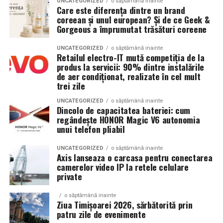
UNCATEGORIZED
o săptămână inainte
noapte.
Care este diferența dintre un brand
coreean și unul european? Și de ce Geek &
Cultură: un solist al Operei din Timișoara a
Gorgeous a împrumutat trăsături coreene
prezentat oferta celor trei teatre (român, maghiar,
german), a Operei Naționale și a Filarmonicii,
UNCATEGORIZED
o săptămână inainte
Retailul electro-IT mută competiția de la
momentul fiind ilustrat prin interpretarea live a unei
produs la servicii: 90% dintre instalările
arii de operetă.
de aer condiționat, realizate în cel mult
trei zile
Gastronomie: influencerul culinar Laura Laurențiu a
susținut un moment de live cooking și a pregătit
UNCATEGORIZED
o săptămână inainte
Dincolo de capacitatea bateriei: cum
gomboți cu cireșe, în cadrul prezentării „Banat-
regândește HONOR Magic V6 autonomia
regiune gastronomică europeană 2028”, însoțită de
unui telefon pliabil
un bufet autentic bănățean, vinuri locale și bere
artizanală din Timiș.
UNCATEGORIZED
o săptămână inainte
Axis lanseaza o carcasa pentru conectarea
camerelor video IP la retele celulare
Interesul generat de noua destinație s-a concretizat
private
deja prin vizita a opt jurnaliști germani care vor
descoperi, în acest weekend, Timișoara și județul Timiș.
o săptămână inainte
Ziua Timișoarei 2026, sărbătorită prin
Wizz Air a asigurat transportul aerian, iar HORETIM,
patru zile de evenimente
împreună cu Visit Timiș, au pregătit un program de tip