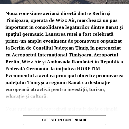
FAMILIE
Noua conexiune aeriană directă dintre Berlin și
Pe lângă varietatea produselor, Pizzeria IZA este
Timișoara, operată de Wizz Air, marchează un pas
cunoscută și pentru
ofertele sale atractive
. Promoțiile
important în consolidarea legăturilor dintre Banat și
disponibile permit economii importante fără a face
spațiul germanic. Lansarea rutei a fost celebrată
compromisuri în ceea ce privește calitatea produselor.
printr-un amplu eveniment de promovare organizat
la Berlin de Consiliul Județean Timiș, în parteneriat
LIVRARE PIZZA SECTOR 4
cu Aeroportul Internațional Timișoara, Aeroportul
Berlin, Wizz Air și Ambasada României în Republica
Zone deservite: Berceni, Piața Sudului, Constantin
Federală Germania, la inițiativa HORETIM.
Brâncoveanu, Olteniței, Eroii Revoluției, Giurgiului,
Evenimentul a avut ca principal obiectiv promovarea
Progresul, Pieptănari, Viilor, Luica, Toporași, Ferentari,
județului Timiș și a regiunii Banat ca destinație
Sălaj și Tunsu Petre.
europeană atractivă pentru investiții, turism,
educație și cultură.
LIVRARE PIZZA SECTOR 5
Noua rută aeriană reprezintă mai mult decât o simplă
conexiune de transport. Aceasta deschide noi
Zone deservite: Rahova, Calea Rahovei, Mihail Sebastian,
CITESTE IN CONTINUARE
oportunități de colaborare economică, facilitează
Mărgeanului, 13 Septembrie, Panduri, Uranus, Dealul