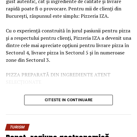
gust autentic, cât și ingrediente de calitate și livrare
Timișoreana, atestată în anul 1718 și descrisă ca fiind
tradițiile locale și a crea amintiri de neuitat în inima
rapidă poate fi o provocare. Pentru mii de clienți din
prima de pe teritoriul actual al României, a fost
Transilvaniei.
București, răspunsul este simplu: Pizzeria IZA.
înființată la inițiativa autorităților austriece, sub
ARTICOLE PE ACEIASI TEMA:
administrația habsburgică a Prințului Eugen de Savoia.
Cu o experiență construită în jurul pasiunii pentru pizza
Conform sursei, această moștenire comună reprezintă o
URMATORUL
Curățare Tapiterii Oradea Soluția Ideală pentru
și a respectului pentru clienți, Pizzeria IZA a devenit una
legătură istorică cu publicul din Viena.
Canapele, Fotolii și Saltele Impecabile
dintre cele mai apreciate opțiuni pentru livrare pizza în
Sursa:
StiriCompanii.ro
Sectorul 4, livrare pizza în Sectorul 5 și în numeroase
NU RATATI
Femei care inspiră: O doză zilnică de eleganță și
zone din Sectorul 3.
motivație
PIZZA PREPARATĂ DIN INGREDIENTE ATENT
SELECȚIONATE
O pizza cu adevărat bună începe întotdeauna cu
CITESTE IN CONTINUARE
ingredientele. De aceea, la Pizzeria IZA se acordă o
atenție deosebită fiecărui ingredient folosit în
prepararea produselor.
TURISM
Blatul este pregătit astfel încât să ofere echilibrul