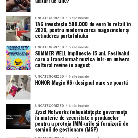
alături de tine?
Pizzeria IZA
– pizza pe gustul tău, livrată rapid în
reprezentanți ai mediului politic și diplomatic, jurnaliști,
Sectorul 4, Sectorul 5 și Sectorul 3.
membri ai Asociației de Turism din Germania,
reprezentanți ai comunității șvabilor și ai diasporei
UNCATEGORIZED
3 zile inainte
(Publicitate)
românești. Programul a evidențiat punctele forte ale
TAG investește 500.000 de euro în retail în
2026, pentru modernizarea magazinelor și
județului Timiș: mediul de afaceri dinamic,
extinderea portofoliului
infrastructura modernă, viața culturală efervescentă și
diversitatea experiențelor turistice.
UNCATEGORIZED
6 zile inainte
SUMMER WELL implineste 15 ani. Festivalul
care a transformat muzica intr-un univers
cultural revine in august
Concept de promovare integrat: business, urban,
cultură, gastronomie
UNCATEGORIZED
6 zile inainte
HONOR Magic V6: designul care se poartă
Business: doi tineri antreprenori, unul german și
unul român, au prezentat o afacere de succes
dezvoltată împreună la Timișoara- un exemplu
UNCATEGORIZED
6 zile inainte
concret de colaborare transfrontalieră.
Zyxel Networks îmbunătățește guvernanța
în materie de securitate a produselor
Urban style: doi tineri din industria ospitalității au
pentru a proteja IMM-urile și furnizorii de
servicii de gestionare (MSP)
conturat experiența de city break în Timiș- de la
artă și divertisment, la trasee turistice și viață de