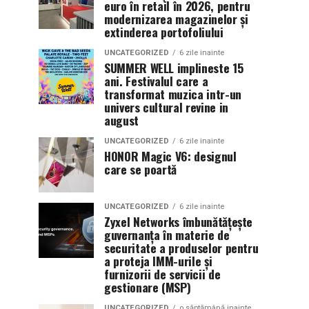
euro în retail în 2026, pentru
modernizarea magazinelor și
extinderea portofoliului
UNCATEGORIZED
6 zile inainte
SUMMER WELL implineste 15
ani. Festivalul care a
transformat muzica intr-un
univers cultural revine in
august
UNCATEGORIZED
6 zile inainte
HONOR Magic V6: designul
care se poartă
UNCATEGORIZED
6 zile inainte
Zyxel Networks îmbunătățește
guvernanța în materie de
securitate a produselor pentru
a proteja IMM-urile și
furnizorii de servicii de
gestionare (MSP)
UNCATEGORIZED
o săptămână inainte