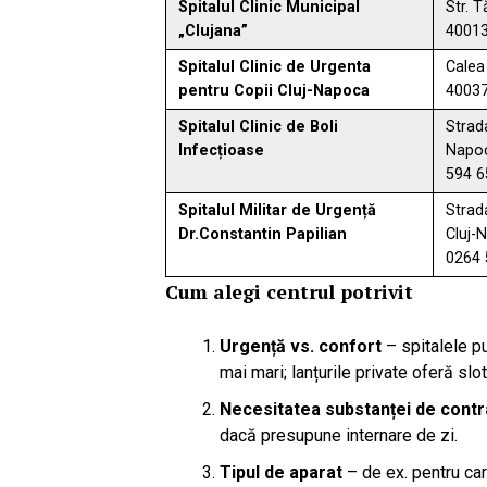
Spitalul Clinic Municipal
Str. 
„Clujana”
40013
Spitalul Clinic de Urgenta
Calea
pentru Copii Cluj-Napoca
40037
Spitalul Clinic de Boli
Strad
Infecțioase
Napoc
594 6
Spitalul Militar de Urgență
Strad
Dr.Constantin Papilian
Cluj-
0264 
Cum alegi centrul potrivit
Urgență vs. confort
– spitalele pu
mai mari; lanțurile private oferă slot
Necesitatea substanței de contr
dacă presupune internare de zi.
Tipul de aparat
– de ex. pentru card