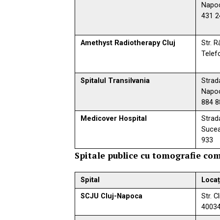
Napoc
431 2
Amethyst Radiotherapy Cluj
Str. 
Telef
Spitalul Transilvania
Strad
Napoc
884 8
Medicover Hospital
Strada
Sucea
933
Spitale publice cu tomografie co
Spital
Locaț
SCJU Cluj-Napoca
Str. C
40034