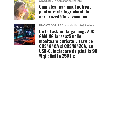
AFACERI
o săptămână inainte
Cum alegi parfumul potrivit
pentru vară? Ingredientele
care rezistă în sezonul cald
UNCATEGORIZED
o săptămână inainte
De la task-uri la gaming: AOC
GAMING lansează noile
monitoare curbate ultrawide
CU34G4CA și CU34G4ZCA, cu
USB-C, încărcare de până la 90
W și până la 250 Hz