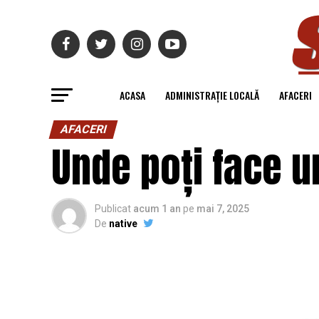
ACASA
ADMINISTRAȚIE LOCALĂ
AFACERI
AFACERI
Unde poți face u
Publicat
acum 1 an
pe
mai 7, 2025
De
native