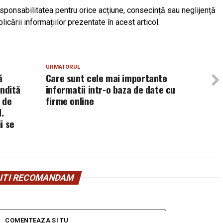
esponsabilitatea pentru orice acțiune, consecință sau neglijență
plicării informațiilor prezentate în acest articol.
URMATORUL
ă
Care sunt cele mai importante
ndită
informatii intr-o baza de date cu
 de
firme online
.
i se
ITI RECOMANDAM
COMENTEAZA SI TU