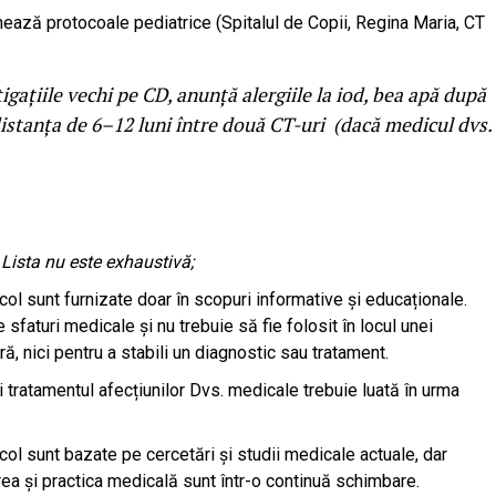
nează protocoale pediatrice (Spitalul de Copii, Regina Maria, CT
igațiile vechi pe CD, anunță alergiile la iod, bea apă după
istanța de 6–12 luni între două CT-uri (dacă medicul dvs.
 Lista nu este exhaustivă;
icol sunt furnizate doar în scopuri informative și educaționale.
sfaturi medicale și nu trebuie să fie folosit în locul unei
, nici pentru a stabili un diagnostic sau tratament.
i tratamentul afecțiunilor Dvs. medicale trebuie luată în urma
icol sunt bazate pe cercetări și studii medicale actuale, dar
area și practica medicală sunt într-o continuă schimbare.