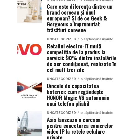
Care este diferența dintre un
brand coreean și unul
european? Și de ce Geek &
Gorgeous a împrumutat
trăsături coreene
UNCATEGORIZED
o săptămână inainte
Retailul electro-IT mută
competiția de la produs la
servicii: 90% dintre instalările
de aer condiționat, realizate în
cel mult trei zile
UNCATEGORIZED
o săptămână inainte
Dincolo de capacitatea
bateriei: cum regândește
HONOR Magic V6 autonomia
unui telefon pliabil
UNCATEGORIZED
o săptămână inainte
Axis lanseaza o carcasa
pentru conectarea camerelor
video IP la retele celulare
private