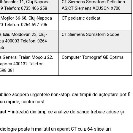
Tăbăcarilor 11, Cluj-Napoca
CT Siemens Somatom Definition
9 Telefon: 0735 406 258
AS;CT Siemens ACUSON X700
 Moților 66-68, Cluj-Napoca
CT pediatric dedicat
0 Telefon: 0264 597 706
a Iuliu Moldovan 23, Cluj-
CT Siemens Somatom Scope
a 400003 Telefon: 0264
55
a General Traian Moșoiu 22,
Computer Tomograf GE Optima
Napoca 400132 Telefon:
598 381
blice acoperă urgențele non-stop, dar timpii de așteptare pot fi
uri rapide, contra cost.
ast
– întreabă din timp ce analize de sânge trebuie aduse și
iologie poate fi mai util un aparat CT cu ≥ 64 slice-uri.