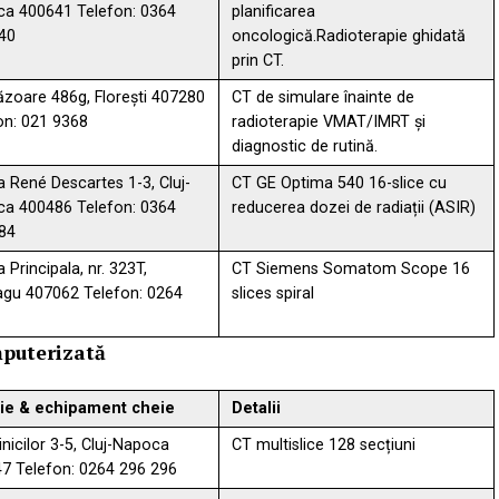
a 400641 Telefon: 0364
planificarea
40
oncologică.Radioterapie ghidată
prin CT.
Răzoare 486g, Florești 407280
CT de simulare înainte de
on: 021 9368
radioterapie VMAT/IMRT și
diagnostic de rutină.
a René Descartes 1-3, Cluj-
CT GE Optima 540 16-slice cu
a 400486 Telefon: 0364
reducerea dozei de radiații (ASIR)
84
 Principala, nr. 323T,
CT Siemens Somatom Scope 16
gu 407062 Telefon: 0264
slices spiral
mputerizată
ie & echipament cheie
Detalii
linicilor 3-5, Cluj-Napoca
CT multislice 128 secțiuni
7 Telefon: 0264 296 296