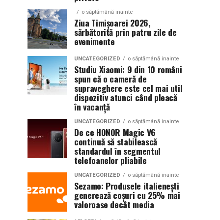
o săptămână inainte
Ziua Timișoarei 2026,
sărbătorită prin patru zile de
evenimente
UNCATEGORIZED
o săptămână inainte
Studiu Xiaomi: 9 din 10 români
spun că o cameră de
supraveghere este cel mai util
dispozitiv atunci când pleacă
în vacanță
UNCATEGORIZED
o săptămână inainte
De ce HONOR Magic V6
continuă să stabilească
standardul în segmentul
telefoanelor pliabile
UNCATEGORIZED
o săptămână inainte
Sezamo: Produsele italienești
generează coșuri cu 25% mai
valoroase decât media