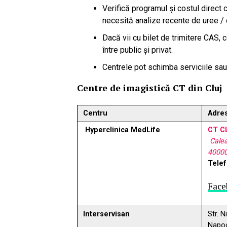
Verifică programul și costul direct 
necesită analize recente de uree / 
Dacă vii cu bilet de trimitere CAS, 
între public și privat.
Centrele pot schimba serviciile sau
Centre de imagistică CT din Cluj
Centru
Adre
Hyperclinica MedLife
CT C
Calea
4000
Tele
Face
Interservisan
Str. N
Napoc