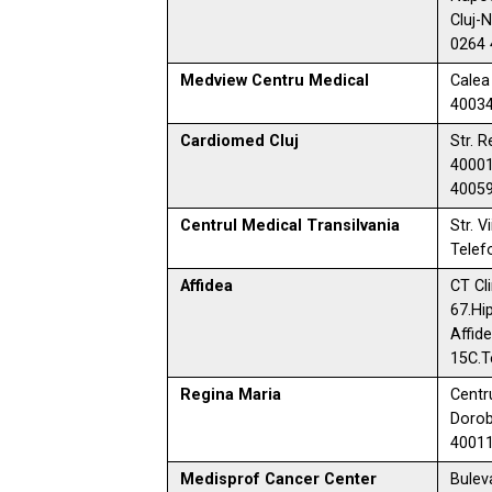
Cluj-
0264 
Medview Centru Medical
Calea
40034
Cardiomed Cluj
Str. R
40001
40059
Centrul Medical Transilvania
Str. 
Telef
Affidea
CT Cli
67.Hip
Affide
15C.T
Regina Maria
Centr
Dorob
40011
Medisprof Cancer Center
Buleva