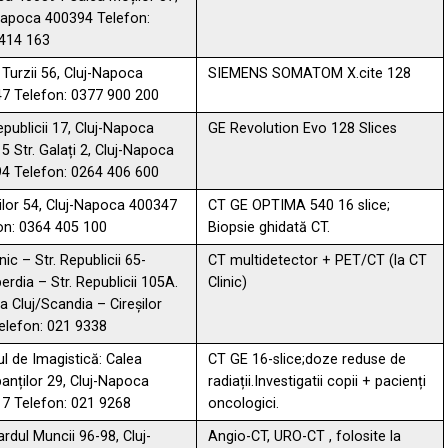
Napoca 400394 Telefon:
414 163
 Turzii 56, Cluj-Napoca
SIEMENS SOMATOM X.cite 128
7 Telefon: 0377 900 200
epublicii 17, Cluj-Napoca
GE Revolution Evo 128 Slices
5 Str. Galați 2, Cluj-Napoca
4 Telefon: 0264 406 600
Viilor 54, Cluj-Napoca 400347
CT GE OPTIMA 540 16 slice;
on: 0364 405 100
Biopsie ghidată CT.
nic – Str. Republicii 65-
CT multidetector + PET/CT (la CT
erdia – Str. Republicii 105A.
Clinic)
a Cluj/Scandia – Cireșilor
elefon: 021 9338
ul de Imagistică: Calea
CT GE 16-slice;doze reduse de
anților 29, Cluj-Napoca
radiații.Investigatii copii + pacienți
7 Telefon: 021 9268
oncologici.
rdul Muncii 96-98, Cluj-
Angio-CT, URO-CT , folosite la