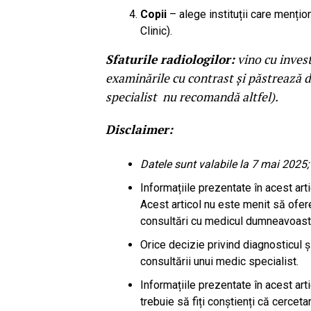
Copii
– alege instituții care mențio
Clinic).
Sfaturile radiologilor:
vino cu invest
examinările cu contrast și păstrează d
specialist nu recomandă altfel).
Disclaimer:
Datele sunt valabile la 7 mai 2025;
Informațiile prezentate în acest art
Acest articol nu este menit să ofere 
consultări cu medicul dumneavoastră
Orice decizie privind diagnosticul ș
consultării unui medic specialist.
Informațiile prezentate în acest art
trebuie să fiți conștienți că cercet