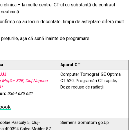
cu clinica – la multe centre, CT-ul cu substanță de contrast
creatinină.
confirmă că au locuri decontate; timpii de așteptare diferă mult
 prețurile, așa că sună înainte de programare.
sa
Aparat CT
LUJ
Computer Tomograf GE Optima
 Moților 32B, Cluj Napoca
CT 520; Programări CT rapide;
01
Doze reduse de radiații.
fon:
0364 630 621
book
icolae Pascaly 5, Cluj-
Siemens Somatom go.Up
a 400394 Calea Moților 87,