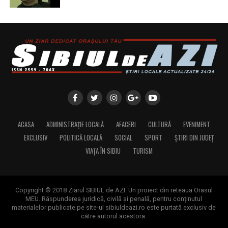
ACASA
ADMINISTRAȚIE LOCALĂ
AFACERI
CULTURĂ
EVENIMENT
EXCLUSIV
POLITICĂ LOCALĂ
SOCIAL
SPORT
ȘTIRI DIN JUDEȚ
VIAȚA ÎN SIBIU
TURISM
Copyright © 2018 Ziarul SIBIUL de AZI. Un proiect din reteaua Orasul
MEU. Răspunderea juridică, civilă și penală, pentru conținutul
materialelor publicate pe site-ul sibiuldeazi.ro este purtată exclusiv de
către autorul acestora.