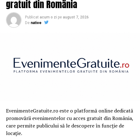
gratuit din România
profesional, care să ofere un microclimat controlat, nu
doar un acoperiș de plastic.
Publicat
acum o zi
pe
august 7, 2026
De
native
În ultimii ani, o parte a pieței agricole s-a orientat spre
soluții standardizate, testate și certificate, menite să
răspundă cerințelor reale ale producției moderne. În
această direcție, gama de
solarii RURIS
s-a impus
printr-o combinație echilibrată între protecție
climatică, rezistență și eficiență economică.
Proiectate pentru a face față exact condițiilor care îi
îngrijorează acum pe agricultori: radiații UV intense,
supraîncălzire, grindină sau vânt puternic,
solariile
RURIS
folosesc o folie ranforsată din polietilenă cu
țesătură densă (140 g/m²), capabilă să filtreze lumina și
EvenimenteGratuite.ro este o platformă online dedicată
să protejeze plantele fără a le priva de energia necesară
promovării evenimentelor cu acces gratuit din România,
fotosintezei.
care permite publicului să le descopere în funcție de
locație.
Structura metalică galvanizată adaugă un plus de