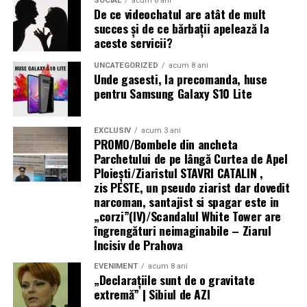
SOCIAL
acum 8 ani
De ce videochatul are atât de mult
succes și de ce bărbații apelează la
aceste servicii?
UNCATEGORIZED
acum 8 ani
Unde gasesti, la precomanda, huse
pentru Samsung Galaxy S10 Lite
EXCLUSIV
acum 3 ani
PROMO/Bombele din ancheta
Parchetului de pe lângă Curtea de Apel
Ploieşti/Ziaristul STAVRI CATALIN ,
zis PESTE, un pseudo ziarist dar dovedit
narcoman, santajist si spagar este in
„corzi”(IV)/Scandalul White Tower are
îngrengături neimaginabile – Ziarul
Incisiv de Prahova
EVENIMENT
acum 8 ani
„Declaraţiile sunt de o gravitate
extremă” | Sibiul de AZI