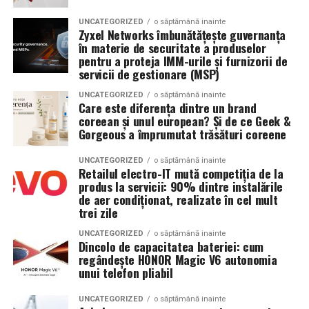
Dacă îți plac parfumurile proaspete, citrice și energice,
Încrederea nu depinde doar de tine, ci și de
platforma
UNCATEGORIZED
o săptămână inainte
ingredientele precum lime-ul sunt alegerea ideală. Dacă
pe care alegi să îți promovezi produsele sau serviciile.
Zyxel Networks îmbunătățește guvernanța
preferi aromele calde, exotice și cu personalitate, notele
în materie de securitate a produselor
pentru a proteja IMM-urile și furnizorii de
de smochină, cocos și lemn de santal sunt perfecte
Platformele care oferă plăți securizate, sisteme de
servicii de gestionare (MSP)
pentru serile de vară.
evaluare și posibilitatea soluționării eventualelor dispute
îi ajută atât pe cumpărători, cât și pe vânzători să
UNCATEGORIZED
o săptămână inainte
Care este diferența dintre un brand
colaboreze într-un mediu mai sigur.
coreean și unul european? Și de ce Geek &
Indiferent de preferințe, sezonul cald este momentul
Gorgeous a împrumutat trăsături coreene
ideal să experimentezi și să descoperi parfumuri
Pe
Soonyx.store
, utilizatorii își pot lista gratuit
inspirate din universul parfumeriei de nișă. Iar
colecția
produsele și serviciile, pot comunica direct cu potențialii
UNCATEGORIZED
o săptămână inainte
Retailul electro-IT mută competiția de la
Top Scents
de la Oriflame demonstrează că
clienți și beneficiază de un sistem de plată securizat,
produs la servicii: 90% dintre instalările
ingredientele premium, creativitatea și accesibilitatea
construit pentru a oferi mai multă încredere în fiecare
de aer condiționat, realizate în cel mult
pot exista în aceeași sticlă.
tranzacție.
trei zile
UNCATEGORIZED
o săptămână inainte
(Advertorial)
Încrederea se construiește în timp
Dincolo de capacitatea bateriei: cum
regândește HONOR Magic V6 autonomia
Nu există o formulă magică prin care să câștigi instant
unui telefon pliabil
încrederea clienților. Ea se construiește prin
transparență, comunicare, recenzii și experiențe
UNCATEGORIZED
o săptămână inainte