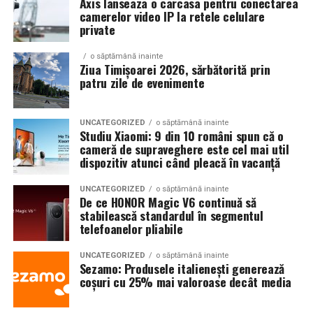
Axis lanseaza o carcasa pentru conectarea
pozitive oferite fiecărui client.
camerelor video IP la retele celulare
private
Cu cât investești mai mult în reputația afacerii tale, cu
atât vei depinde mai puțin de reduceri sau campanii
o săptămână inainte
Ziua Timișoarei 2026, sărbătorită prin
agresive de promovare. În online, încrederea este unul
patru zile de evenimente
dintre cele mai valoroase avantaje competitive și unul
dintre principalele motive pentru care un client te alege
și revine la tine.
UNCATEGORIZED
o săptămână inainte
Studiu Xiaomi: 9 din 10 români spun că o
cameră de supraveghere este cel mai util
dispozitiv atunci când pleacă în vacanță
UNCATEGORIZED
o săptămână inainte
De ce HONOR Magic V6 continuă să
stabilească standardul în segmentul
telefoanelor pliabile
UNCATEGORIZED
o săptămână inainte
Sezamo: Produsele italienești generează
coșuri cu 25% mai valoroase decât media