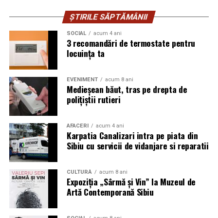
ȘTIRILE SĂPTĂMÂNII
SOCIAL
acum 4 ani
3 recomandări de termostate pentru
locuința ta
EVENIMENT
acum 8 ani
Medieșean băut, tras pe drepta de
polițiștii rutieri
AFACERI
acum 4 ani
Karpatia Canalizari intra pe piata din
Sibiu cu servicii de vidanjare si reparatii
CULTURĂ
acum 8 ani
Expoziția „Sârmă și Vin” la Muzeul de
Artă Contemporană Sibiu