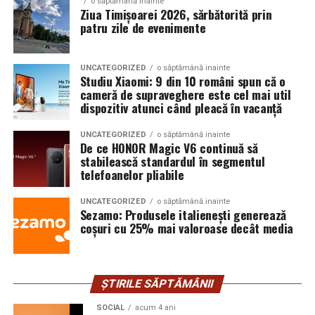
atât vei depinde mai puțin de reduceri sau campanii
o săptămână inainte
Ziua Timișoarei 2026, sărbătorită prin
agresive de promovare. În online, încrederea este unul
patru zile de evenimente
dintre cele mai valoroase avantaje competitive și unul
dintre principalele motive pentru care un client te alege
și revine la tine.
UNCATEGORIZED
o săptămână inainte
Studiu Xiaomi: 9 din 10 români spun că o
cameră de supraveghere este cel mai util
dispozitiv atunci când pleacă în vacanță
UNCATEGORIZED
o săptămână inainte
De ce HONOR Magic V6 continuă să
stabilească standardul în segmentul
telefoanelor pliabile
UNCATEGORIZED
o săptămână inainte
Sezamo: Produsele italienești generează
coșuri cu 25% mai valoroase decât media
ȘTIRILE SĂPTĂMÂNII
SOCIAL
acum 4 ani