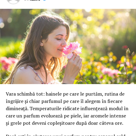
vestiare cu uși scurte care oferă mult mai multe
compartimente separate.
Această eficiență face ca modelul să fie extrem de
apreciat în:
întreprinderi cu personal numeros
, unde fiecare
angajat are nevoie de un spațiu sigur pentru haine și
echipamente;
centre logistice sau fabrici
, unde spațiul trebuie
gestionat cu rigurozitate;
școli și centre sportive
, unde rotația utilizatorilor
Vara schimbă tot: hainele pe care le purtăm, rutina de
este mare.
îngrijire și chiar parfumul pe care îl alegem în fiecare
dimineață. Temperaturile ridicate influențează modul în
În plus, structura metalică asigură rezistență în timp și
care un parfum evoluează pe piele, iar aromele intense
întreținere facilă. Materialele utilizate, de regulă
tablă
și grele pot deveni copleșitoare după doar câteva ore.
de oțel vopsită în câmp electrostatic
, oferă protecție
împotriva coroziunii și o estetică curată, profesională.