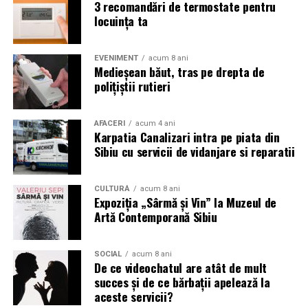
3 recomandări de termostate pentru
locuința ta
EVENIMENT
acum 8 ani
Medieșean băut, tras pe drepta de
polițiștii rutieri
AFACERI
acum 4 ani
Karpatia Canalizari intra pe piata din
Sibiu cu servicii de vidanjare si reparatii
CULTURĂ
acum 8 ani
Expoziția „Sârmă și Vin” la Muzeul de
Artă Contemporană Sibiu
SOCIAL
acum 8 ani
De ce videochatul are atât de mult
succes și de ce bărbații apelează la
aceste servicii?