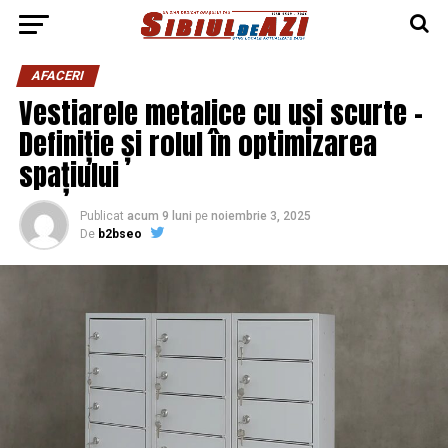
AFACERI
Vestiarele metalice cu uși scurte –
Definiție și rolul în optimizarea
spațiului
Publicat
acum 9 luni
pe
noiembrie 3, 2025
De
b2bseo