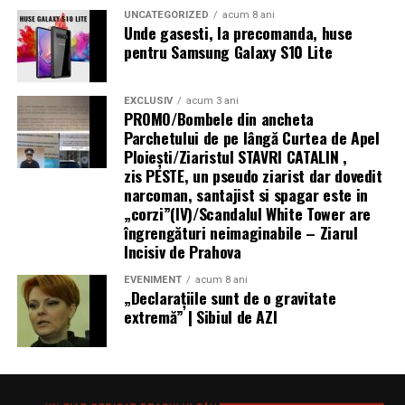
UNCATEGORIZED
acum 8 ani
Unde gasesti, la precomanda, huse
pentru Samsung Galaxy S10 Lite
EXCLUSIV
acum 3 ani
PROMO/Bombele din ancheta
Parchetului de pe lângă Curtea de Apel
Ploieşti/Ziaristul STAVRI CATALIN ,
zis PESTE, un pseudo ziarist dar dovedit
narcoman, santajist si spagar este in
„corzi”(IV)/Scandalul White Tower are
îngrengături neimaginabile – Ziarul
Incisiv de Prahova
EVENIMENT
acum 8 ani
„Declaraţiile sunt de o gravitate
extremă” | Sibiul de AZI