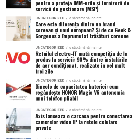
pentru a proteja IMM-urile și furnizorii de
de smochină, cocos și lemn de santal sunt perfecte
Platformele care oferă plăți securizate, sisteme de
servicii de gestionare (MSP)
pentru serile de vară.
evaluare și posibilitatea soluționării eventualelor dispute
îi ajută atât pe cumpărători, cât și pe vânzători să
UNCATEGORIZED
o săptămână inainte
Care este diferența dintre un brand
colaboreze într-un mediu mai sigur.
coreean și unul european? Și de ce Geek &
Indiferent de preferințe, sezonul cald este momentul
Gorgeous a împrumutat trăsături coreene
ideal să experimentezi și să descoperi parfumuri
Pe
Soonyx.store
, utilizatorii își pot lista gratuit
inspirate din universul parfumeriei de nișă. Iar
colecția
produsele și serviciile, pot comunica direct cu potențialii
UNCATEGORIZED
o săptămână inainte
Retailul electro-IT mută competiția de la
Top Scents
de la Oriflame demonstrează că
clienți și beneficiază de un sistem de plată securizat,
produs la servicii: 90% dintre instalările
ingredientele premium, creativitatea și accesibilitatea
construit pentru a oferi mai multă încredere în fiecare
de aer condiționat, realizate în cel mult
pot exista în aceeași sticlă.
tranzacție.
trei zile
UNCATEGORIZED
o săptămână inainte
(Advertorial)
Încrederea se construiește în timp
Dincolo de capacitatea bateriei: cum
regândește HONOR Magic V6 autonomia
Nu există o formulă magică prin care să câștigi instant
unui telefon pliabil
încrederea clienților. Ea se construiește prin
transparență, comunicare, recenzii și experiențe
UNCATEGORIZED
o săptămână inainte
Axis lanseaza o carcasa pentru conectarea
pozitive oferite fiecărui client.
camerelor video IP la retele celulare
private
Cu cât investești mai mult în reputația afacerii tale, cu