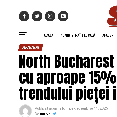
ACASA
ADMINISTRAȚIE LOCALĂ
AFACERI
AFACERI
North Bucharest
cu aproape 15% 
trendului pieței 
Publicat
acum 8 luni
pe
decembrie 11, 2025
De
native