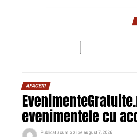
AFACERI
EvenimenteGratuite
evenimentele cu acc
Publicat
acum o zi
pe
august 7, 2026