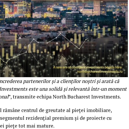
rederea partenerilor și a clienților noștri și arată că
 Investments este una solidă și relevantă într-un moment
onal
”, transmite echipa North Bucharest Investments.
 rămâne centrul de greutate al pieței imobiliare,
n segmentul rezidențial premium și de proiecte cu
nei piețe tot mai mature.