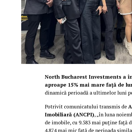
North Bucharest Investments a în
aproape 15% mai mare față de lu
dinamică perioadă a ultimelor luni 
Potrivit comunicatului transmis de
A
Imobiliară (ANCPI)
, „în luna noiemb
de imobile, cu 9.583 mai puține față d
4.874 mai mic față de perioada similar