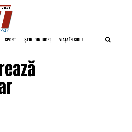
SPORT
ȘTIRI DIN JUDEȚ
VIAȚA ÎN SIBIU
rează
ar