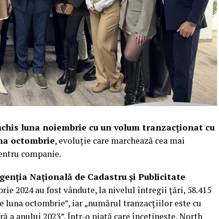
chis luna noiembrie cu un volum tranzacționat cu
na octombrie
, evoluție care marchează cea mai
pentru companie.
genția Națională de Cadastru și Publicitate
rie 2024 au fost vândute, la nivelul întregii țări, 58.415
e luna octombrie”, iar „numărul tranzacțiilor este cu
ă a anului 2023”. Într-o piață care încetinește, North