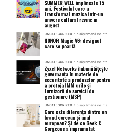
SUMMER WELL implineste 15
ani. Festivalul care a
transformat muzica intr-un
univers cultural revine in
august
UNCATEGORIZED
o săptămână inainte
HONOR Magic V6: designul
care se poartă
UNCATEGORIZED
o săptămână inainte
Zyxel Networks îmbunătățește
guvernanța în materie de
securitate a produselor pentru
a proteja IMM-urile și
furnizorii de servicii de
gestionare (MSP)
UNCATEGORIZED
o săptămână inainte
Care este diferența dintre un
brand coreean și unul
european? Și de ce Geek &
Gorgeous a împrumutat