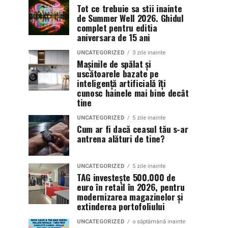
Tot ce trebuie sa stii inainte
de Summer Well 2026. Ghidul
complet pentru editia
aniversara de 15 ani
UNCATEGORIZED
3 zile inainte
Mașinile de spălat și
uscătoarele bazate pe
inteligență artificială îți
cunosc hainele mai bine decât
tine
UNCATEGORIZED
5 zile inainte
Cum ar fi dacă ceasul tău s-ar
antrena alături de tine?
UNCATEGORIZED
5 zile inainte
TAG investește 500.000 de
euro în retail în 2026, pentru
modernizarea magazinelor și
extinderea portofoliului
UNCATEGORIZED
o săptămână inainte