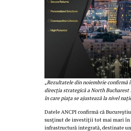
„
Rezultatele din noiembrie confirmă înc
direcția strategică a North Bucharest
în care piața se ajustează la nivel nați
Datele ANCPI confirmă că Bucureștiul
susținut de investiții tot mai mari î
infrastructură integrată, destinate u