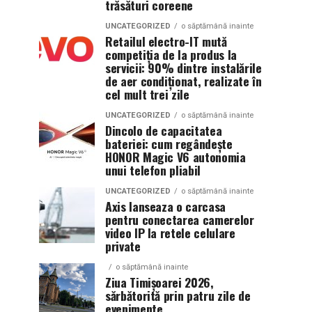
trăsături coreene
UNCATEGORIZED
o săptămână inainte
Retailul electro-IT mută
competiția de la produs la
servicii: 90% dintre instalările
de aer condiționat, realizate în
cel mult trei zile
UNCATEGORIZED
o săptămână inainte
Dincolo de capacitatea
bateriei: cum regândește
HONOR Magic V6 autonomia
unui telefon pliabil
UNCATEGORIZED
o săptămână inainte
Axis lanseaza o carcasa
pentru conectarea camerelor
video IP la retele celulare
private
o săptămână inainte
Ziua Timișoarei 2026,
sărbătorită prin patru zile de
evenimente