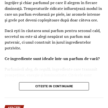
îngrijire și chiar parfumul pe care îl alegem în fiecare
echipamente pentru ateliere și fabrici
dimineață. Temperaturile ridicate influențează modul în
care un parfum evoluează pe piele, iar aromele intense
Capabilități tehnice din portofoliu
și grele pot deveni copleșitoare după doar câteva ore.
Prin brandurile din grup, Uzinex.ro livrează și proiecte
Dacă ești în căutarea unui parfum pentru sezonul cald,
specializate:
secretul nu este să alegi neapărat un parfum mai
puternic, ci unul construit în jurul ingredientelor
GW Laser. Sisteme de tăiere cu laser CNC, de la 1
potrivite.
kW la 40 kW.
YEETE. Echipamente de sudare laser, în plaja 1000
Ce ingrediente sunt ideale într-un parfum de vară?
W până la 3000 W.
Parfumierii aleg, de regulă, ingrediente care transmit
Pentru testare și instruire, echipa folosește și un centru
prospețime, energie și luminozitate. Citricele sunt
de training și dezvoltare pentru sudare și laser cleaning
printre cele mai populare note ale sezonului, deoarece
în Iași, în Technopolis Innovation Park.
oferă o senzație imediată de prospețime și se dezvoltă
CITESTE IN CONTINUARE
frumos în contact cu pielea încălzită de soare.
Cum ceri o ofertă care se potrivește din prima
Lime-ul
, bergamota, mandarina sau grapefruitul sunt
Trimite aceste informații. Primești răspuns pe puncte.
AFACERI