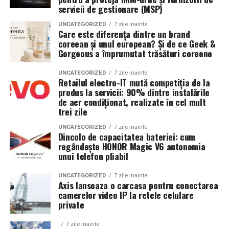
servicii de gestionare (MSP)
UNCATEGORIZED
7 zile inainte
Care este diferența dintre un brand
coreean și unul european? Și de ce Geek &
Gorgeous a împrumutat trăsături coreene
UNCATEGORIZED
7 zile inainte
Retailul electro-IT mută competiția de la
produs la servicii: 90% dintre instalările
de aer condiționat, realizate în cel mult
trei zile
UNCATEGORIZED
7 zile inainte
Dincolo de capacitatea bateriei: cum
regândește HONOR Magic V6 autonomia
unui telefon pliabil
UNCATEGORIZED
7 zile inainte
Axis lanseaza o carcasa pentru conectarea
camerelor video IP la retele celulare
private
7 zile inainte