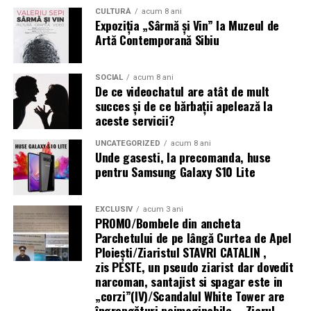
CULTURĂ
acum 8 ani
Expoziția „Sârmă și Vin” la Muzeul de
Artă Contemporană Sibiu
SOCIAL
acum 8 ani
De ce videochatul are atât de mult
succes și de ce bărbații apelează la
aceste servicii?
UNCATEGORIZED
acum 8 ani
Unde gasesti, la precomanda, huse
pentru Samsung Galaxy S10 Lite
EXCLUSIV
acum 3 ani
PROMO/Bombele din ancheta
Parchetului de pe lângă Curtea de Apel
Ploieşti/Ziaristul STAVRI CATALIN ,
zis PESTE, un pseudo ziarist dar dovedit
narcoman, santajist si spagar este in
„corzi”(IV)/Scandalul White Tower are
îngrengături neimaginabile – Ziarul