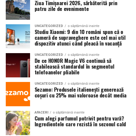
Ziua Timișoarei 2026, sărbătorită prin
patru zile de evenimente
UNCATEGORIZED
o săptămână inainte
Studiu Xiaomi: 9 din 10 români spun că o
cameră de supraveghere este cel mai util
dispozitiv atunci când pleacă în vacanță
UNCATEGORIZED
o săptămână inainte
De ce HONOR Magic V6 continuă să
stabilească standardul în segmentul
telefoanelor pliabile
UNCATEGORIZED
o săptămână inainte
Sezamo: Produsele italienești generează
coșuri cu 25% mai valoroase decât media
AFACERI
o săptămână inainte
Cum alegi parfumul potrivit pentru vară?
Ingredientele care rezistă în sezonul cald