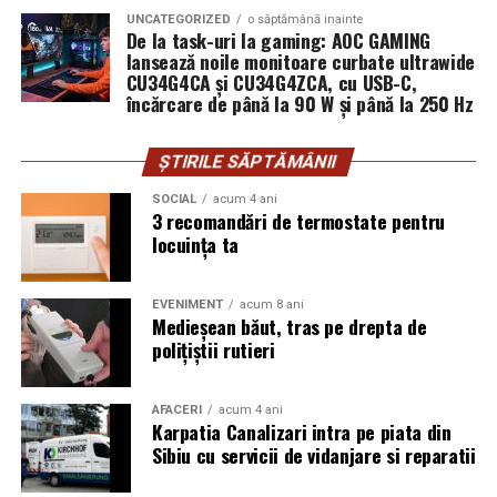
UNCATEGORIZED
o săptămână inainte
De la task-uri la gaming: AOC GAMING
lansează noile monitoare curbate ultrawide
CU34G4CA și CU34G4ZCA, cu USB-C,
încărcare de până la 90 W și până la 250 Hz
ȘTIRILE SĂPTĂMÂNII
SOCIAL
acum 4 ani
3 recomandări de termostate pentru
locuința ta
EVENIMENT
acum 8 ani
Medieșean băut, tras pe drepta de
polițiștii rutieri
AFACERI
acum 4 ani
Karpatia Canalizari intra pe piata din
Sibiu cu servicii de vidanjare si reparatii