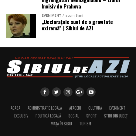
Incisiv de Prahova
EVENIMENT
acum 8 ani
„Declaraţiile sunt de o gravitate
extremă” | Sibiul de AZI
ACASA
ADMINISTRAȚIE LOCALĂ
AFACERI
CULTURĂ
EVENIMENT
EXCLUSIV
POLITICĂ LOCALĂ
SOCIAL
SPORT
ȘTIRI DIN JUDEȚ
VIAȚA ÎN SIBIU
TURISM