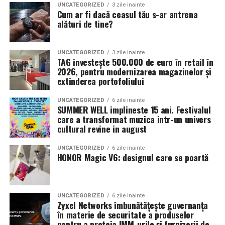
încrederea clienților. Ea se construiește prin
UNCATEGORIZED
3 zile inainte
Cum ar fi dacă ceasul tău s-ar antrena
transparență, comunicare, recenzii și experiențe
alături de tine?
pozitive oferite fiecărui client.
Cu cât investești mai mult în reputația afacerii tale, cu
UNCATEGORIZED
3 zile inainte
TAG investește 500.000 de euro în retail în
atât vei depinde mai puțin de reduceri sau campanii
2026, pentru modernizarea magazinelor și
agresive de promovare. În online, încrederea este unul
extinderea portofoliului
dintre cele mai valoroase avantaje competitive și unul
dintre principalele motive pentru care un client te alege
UNCATEGORIZED
6 zile inainte
SUMMER WELL implineste 15 ani. Festivalul
și revine la tine.
care a transformat muzica intr-un univers
cultural revine in august
UNCATEGORIZED
6 zile inainte
HONOR Magic V6: designul care se poartă
UNCATEGORIZED
6 zile inainte
Zyxel Networks îmbunătățește guvernanța
în materie de securitate a produselor
pentru a proteja IMM-urile și furnizorii de