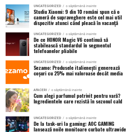
evacuare. Când nivelul apei crește, flotorul pornește
creează umbre moi
UNCATEGORIZED
o săptămână inainte
pompa. Când apa scade, o oprește.
Studiu Xiaomi: 9 din 10 români spun că o
completează atmosfera medievală
cameră de supraveghere este cel mai util
Pentru puțuri sau rezervoare, protecția la funcționare
dispozitiv atunci când pleacă în vacanță
Pentru restaurante și pensiuni din Sibiu, alegerea
pe uscat este foarte importantă. Dacă pompa rămâne
temperaturii de culoare este o decizie strategică, nu
UNCATEGORIZED
o săptămână inainte
fără apă, motorul și componentele interne pot fi
De ce HONOR Magic V6 continuă să
doar tehnică.
afectate. Unele instalații au controlere sau senzori care
stabilească standardul în segmentul
opresc pompa când nivelul apei scade prea mult.
telefoanelor pliabile
Rolul lămpilor cu ulei de parafină decorative în
restaurante și pensiuni
Această protecție contează mai ales în perioade
UNCATEGORIZED
o săptămână inainte
Sezamo: Produsele italienești generează
secetoase, când puțurile pot avea debit mai mic, sau în
În ultimii ani, multe locații din Sibiu au început să
coșuri cu 25% mai valoroase decât media
sistemele de irigații care funcționează nesupravegheat.
reintroducă elemente cu flacără reală în designul
exterior.
Materialele și construcția
AFACERI
o săptămână inainte
Cum alegi parfumul potrivit pentru vară?
O
lampa de masa
cu ulei de parafină amplasată discret
Ingredientele care rezistă în sezonul cald
pompei
pe fiecare masă dintr-o curte interioară creează o
atmosferă intimă și elegantă. Flacăra oferă mișcare
O pompă folosită frecvent în curte trebuie să reziste la
UNCATEGORIZED
o săptămână inainte
naturală și reflexii subtile, imposibil de replicat complet
De la task-uri la gaming: AOC GAMING
umezeală, presiune, impurități și variații de temperatură.
prin LED.
lansează noile monitoare curbate ultrawide
Carcasa, rotorul, etanșările și racordurile influențează