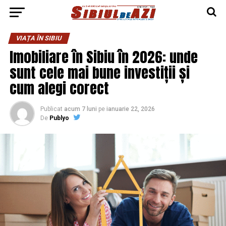
VIAȚA ÎN SIBIU
Imobiliare în Sibiu în 2026: unde
sunt cele mai bune investiții și
cum alegi corect
Publicat
acum 7 luni
pe
ianuarie 22, 2026
De
Publyo