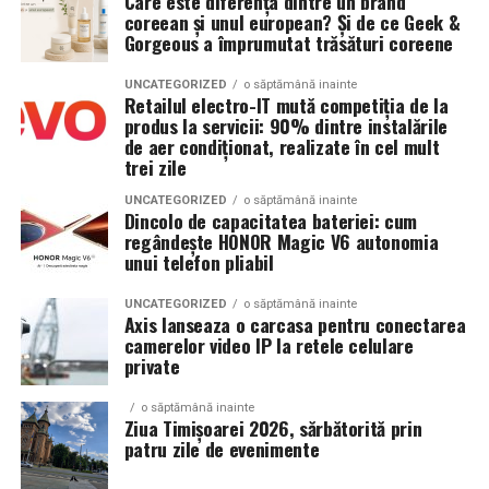
Care este diferența dintre un brand
diferențială și o instalație electrică verificată. O pompă
suprafețele din piatră cer un iluminat cald, bine calibrat.
coreean și unul european? Și de ce Geek &
Gorgeous a împrumutat trăsături coreene
folosită lângă apă, pământ umed și cabluri întinse prin
Temperatura luminii și impactul asupra arhitecturii
grădină trebuie conectată în condiții sigure.
UNCATEGORIZED
o săptămână inainte
medievale
Retailul electro-IT mută competiția de la
Puterea motorului trebuie corelată cu performanța
produs la servicii: 90% dintre instalările
Clădirile din centrul istoric au texturi unice. Piatra,
pompei, nu aleasă doar după ideea că „mai mulți wați
de aer condiționat, realizate în cel mult
trei zile
cărămida aparentă și lemnul reacționează diferit la
înseamnă mai bine”. O pompă eficientă poate oferi debit
lumină.
și presiune bune cu un consum rezonabil.
UNCATEGORIZED
o săptămână inainte
Dincolo de capacitatea bateriei: cum
regândește HONOR Magic V6 autonomia
Lumina rece poate:
Dacă vrei pompe de cea mai bună calitate, poți intra pe
unui telefon pliabil
www.aleroma.ro
crea reflexii dure
UNCATEGORIZED
o săptămână inainte
Flotorul și protecția la mers în
Axis lanseaza o carcasa pentru conectarea
accentua imperfecțiunile
camerelor video IP la retele celulare
gol
private
reduce senzația de intimitate
Lumina caldă:
o săptămână inainte
Flotorul este util atunci când pompa trebuie să
Ziua Timișoarei 2026, sărbătorită prin
pornească și să se oprească în funcție de nivelul apei. Îl
patru zile de evenimente
evidențiază textura zidurilor
întâlnești des la pompe pentru drenaj, bazine sau