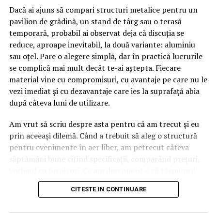
concursului
, premiul fiind oferit prin tragere la sorți pe
Dacă ai ajuns să compari structuri metalice pentru un
24 februarie.
pavilion de grădină, un stand de târg sau o terasă
temporară, probabil ai observat deja că discuția se
După proiecțiile speciale din Arad, Timișoara, Alba Iulia,
reduce, aproape inevitabil, la două variante: aluminiu
Sibiu, Brașov, Cluj-Napoca, Baia Mare, Oradea, cu săli
sau oțel. Pare o alegere simplă, dar în practică lucrurile
pline, multe aplauze, râsete și discuții îndelungate cu
se complică mai mult decât te-ai aștepta. Fiecare
spectatorii curioși și încântați de poveste și de
material vine cu compromisuri, cu avantaje pe care nu le
prestațiile actorilor, caravana
„În pielea mea”
continuă
vezi imediat și cu dezavantaje care ies la suprafață abia
în mai multe orașe.
după câteva luni de utilizare.
Pe
11 februarie
va avea loc proiecția specială
„În pielea
Am vrut să scriu despre asta pentru că am trecut și eu
mea”
de la
Cinema City din City Park Constanța
,
de la
prin aceeași dilemă. Când a trebuit să aleg o structură
18:30
, unde
regizorul Paul Decu și actrița Azaleea
pentru evenimente în aer liber, am petrecut câteva
Necula
, originari din Constanța și împrejurimi, vor
săptămâni bune citind specificații, comparând prețuri,
prezenta filmul alături de colegii lor
Ioana State,
vorbind cu furnizori. Ce am descoperit e că răspunsul
Alexandra Răduță și Gabriel Vatavu.
„corect” depinde mult de context, de cât de des muți
CITESTE IN CONTINUARE
pavilionul și de ce condiții meteo ai de înfruntat.
Cinema City Shopping City Galați
invită spectatorii
pe
12 februarie de la 18:30
la întâlnirea cu actrițele
Ioana