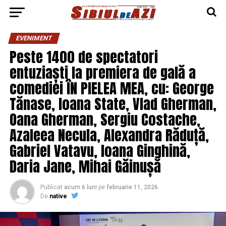
EVENIMENT
Peste 1400 de spectatori
entuziaști la premiera de gală a
comediei ÎN PIELEA MEA, cu: George
Tănase, Ioana State, Vlad Gherman,
Oana Gherman, Sergiu Costache,
Azaleea Necula, Alexandra Răduță,
Gabriel Vatavu, Ioana Ginghină,
Daria Jane, Mihai Găinușă
Publicat
acum 6 luni
pe
februarie 11, 2026
De
native