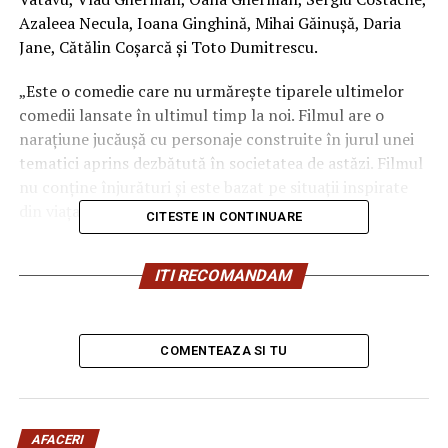
Azaleea Necula, Ioana Ginghină, Mihai Găinușă, Daria
Jane, Cătălin Coșarcă și Toto Dumitrescu.
„Este o comedie care nu urmărește tiparele ultimelor
comedii lansate în ultimul timp la noi. Filmul are o
narațiune jucăușă cu personaje construite în jurul unei
tematici aprins dezbătută în societatea de astăzi. Filmul
nu conține înjurături și este bazat pe situații inspirate
din viața reală.”, spune regizorul Paul Decu.
CITESTE IN CONTINUARE
Echipa filmului
„În pielea mea”
, scris și regizat de Paul
ITI RECOMANDAM
Decu, propune spectatorilor o abordare amuzantă a
unei situații des întâlnite în micile certuri dintr-un
cuplu: pentru cine e mai greu/ mai ușor. În urma unei
provocări pe care patru cupluri de prieteni o duc la bun
COMENTEAZA SI TU
sfârșit, după multe peripeții, într-un weekend,
personajele ajung să câștige o altă viziune despre
relațiile lor, lăsând deoparte presupunerile, orgoliile și
AFACERI
preconcepțiile, pentru a încerca să comunice mai bine