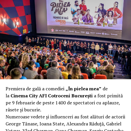
Premiera de gală a comediei
„În pielea mea”
de
la
Cinema City AFI Cotroceni București
a fost primită
pe 9 februarie de peste 1400 de spectatori cu aplauze,
râsete și bucurie.
Numeroase vedete și influenceri au fost alături de actorii
George Tănase, Ioana State, Alexandra Răduță, Gabriel
Vatavu, Vlad Gherman, Oana Gherman, Sergiu Costache,