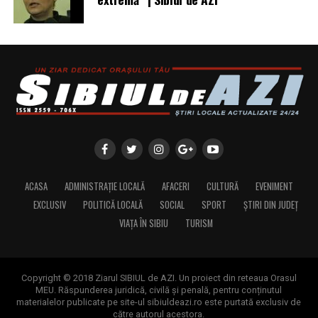
corect. După irigații sau evacuări, clătește pompa cu apă
Ghivecele mari cu plante rezistente la ger sau
curată, verifică grila de aspirație, cablul, flotorul și
decorațiunile din lemn se potrivesc excelent cu fundalul
racordurile. Depunerile lăsate pe rotor sau în zona de
verde închis. Textura aciculară fină a frunzelor oferă un
aspirație pot crea probleme la următoarea utilizare.
detaliu vizual interesant de aproape, în timp ce de la
distanță se percepe ca o suprafață compactă și
Dacă pompa rămâne în puț sau în bazin, verifică
catifelată.
periodic funcționarea și cablul de alimentare. În zone cu
îngheț, instalația trebuie protejată, iar traseele
exterioare golite dacă există risc de îngheț.
O pompă submersibilă potrivită pentru curtea ta se
ACASA
ADMINISTRAȚIE LOCALĂ
AFACERI
CULTURĂ
EVENIMENT
alege după apă, adâncime, debit, refulare, protecții și
modul real de utilizare. Când aceste criterii sunt
EXCLUSIV
POLITICĂ LOCALĂ
SOCIAL
SPORT
ȘTIRI DIN JUDEȚ
verificate înainte de cumpărare, instalația funcționează
VIAȚA ÎN SIBIU
TURISM
mai stabil, iar pompa lucrează în condiții mai sigure pe
termen lung.
Copyright © 2018 Ziarul SIBIUL de AZI. Un proiect din reteaua Orasul
MEU. Răspunderea juridică, civilă și penală, pentru conținutul
materialelor publicate pe site-ul sibiuldeazi.ro este purtată exclusiv de
către autorul acestora.