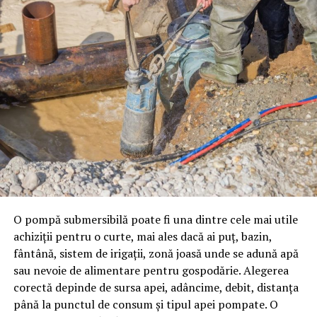
Una insuficient iluminată poate crea disconfort.
Echilibrul este esențial.
Iluminat funcțional vs iluminat de atmosferă în
spații comerciale
În spațiile HoReCa, iluminatul trebuie stratificat.
Iluminatul funcțional este necesar pentru:
siguranță și orientare
delimitarea traseelor
O pompă submersibilă poate fi una dintre cele mai utile
evidențierea accesului
achiziții pentru o curte, mai ales dacă ai puț, bazin,
fântână, sistem de irigații, zonă joasă unde se adună apă
Iluminatul ambiental este responsabil pentru:
sau nevoie de alimentare pentru gospodărie. Alegerea
corectă depinde de sursa apei, adâncime, debit, distanța
crearea atmosferei
până la punctul de consum și tipul apei pompate. O
accentuarea elementelor arhitecturale