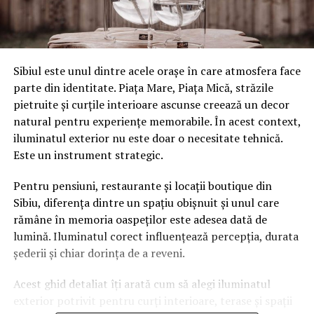
Sibiul este unul dintre acele orașe în care atmosfera face
parte din identitate. Piața Mare, Piața Mică, străzile
pietruite și curțile interioare ascunse creează un decor
natural pentru experiențe memorabile. În acest context,
iluminatul exterior nu este doar o necesitate tehnică.
Este un instrument strategic.
Pentru pensiuni, restaurante și locații boutique din
Sibiu, diferența dintre un spațiu obișnuit și unul care
rămâne în memoria oaspeților este adesea dată de
lumină. Iluminatul corect influențează percepția, durata
șederii și chiar dorința de a reveni.
Acest ghid detaliat îți arată cum să alegi iluminatul
exterior potrivit pentru curți interioare, terase și spații