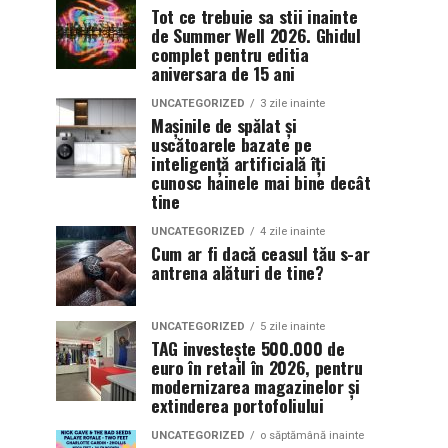
Tot ce trebuie sa stii inainte
de Summer Well 2026. Ghidul
complet pentru editia
aniversara de 15 ani
UNCATEGORIZED
3 zile inainte
Mașinile de spălat și
uscătoarele bazate pe
inteligență artificială îți
cunosc hainele mai bine decât
tine
UNCATEGORIZED
4 zile inainte
Cum ar fi dacă ceasul tău s-ar
antrena alături de tine?
UNCATEGORIZED
5 zile inainte
TAG investește 500.000 de
euro în retail în 2026, pentru
modernizarea magazinelor și
extinderea portofoliului
UNCATEGORIZED
o săptămână inainte