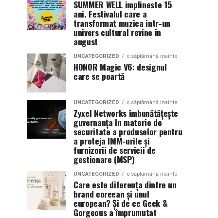
SUMMER WELL implineste 15
ani. Festivalul care a
transformat muzica intr-un
univers cultural revine in
august
UNCATEGORIZED
o săptămână inainte
HONOR Magic V6: designul
care se poartă
UNCATEGORIZED
o săptămână inainte
Zyxel Networks îmbunătățește
guvernanța în materie de
securitate a produselor pentru
a proteja IMM-urile și
furnizorii de servicii de
gestionare (MSP)
UNCATEGORIZED
o săptămână inainte
Care este diferența dintre un
brand coreean și unul
european? Și de ce Geek &
Gorgeous a împrumutat