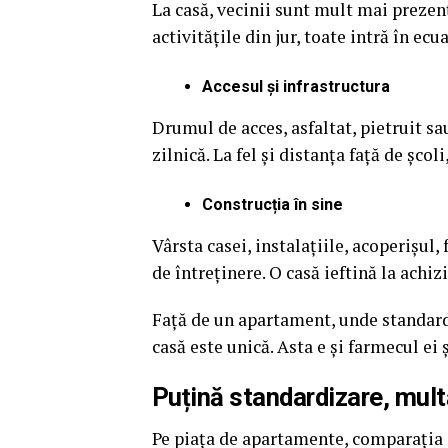
La casă, vecinii sunt mult mai prezenț
activitățile din jur, toate intră în e
Accesul și infrastructura
Drumul de acces, asfaltat, pietruit sa
zilnică. La fel și distanța față de șco
Construcția în sine
Vârsta casei, instalațiile, acoperișul,
de întreținere. O casă ieftină la achi
Față de un apartament, unde standardiz
casă este unică. Asta e și farmecul ei 
Puțină standardizare, mult
Pe piața de apartamente, comparația e