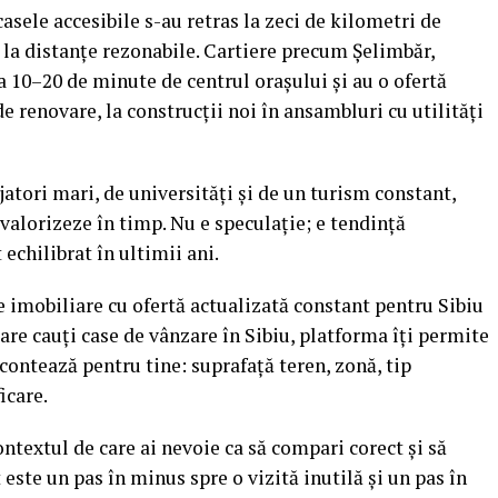
sele accesibile s-au retras la zeci de kilometri de
e la distanțe rezonabile. Cartiere precum Șelimbăr,
a 10–20 de minute de centrul orașului și au o ofertă
de renovare, la construcții noi în ansambluri cu utilități
atori mari, de universități și de un turism constant,
e valorizeze în timp. Nu e speculație; e tendință
echilibrat în ultimii ani.
 imobiliare cu ofertă actualizată constant pentru Sibiu
care cauți case de vânzare în Sibiu, platforma îți permite
 contează pentru tine: suprafață teren, zonă, tip
icare.
ontextul de care ai nevoie ca să compari corect și să
 este un pas în minus spre o vizită inutilă și un pas în