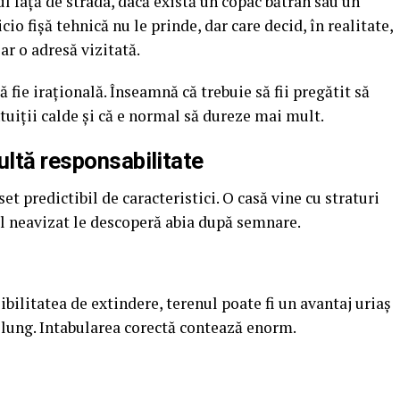
 față de strada, dacă există un copac bătrân sau un
icio fișă tehnică nu le prinde, dar care decid, în realitate,
ar o adresă vizitată.
 fie irațională. Înseamnă că trebuie să fii pregătit să
ntuiții calde și că e normal să dureze mai mult.
ultă responsabilitate
t predictibil de caracteristici. O casă vine cu straturi
 neavizat le descoperă abia după semnare.
ibilitatea de extindere, terenul poate fi un avantaj uriaș
 lung. Intabularea corectă contează enorm.