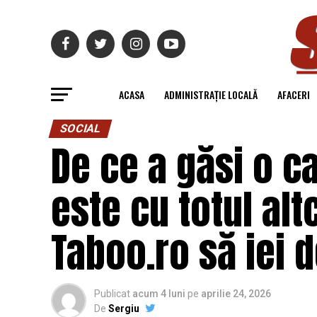
ACASA
ADMINISTRAȚIE LOCALĂ
AFACERI
SOCIAL
De ce a găsi o c
este cu totul alt
Taboo.ro să iei d
Publicat
acum 4 luni
pe
aprilie 24, 2026
De
Sergiu