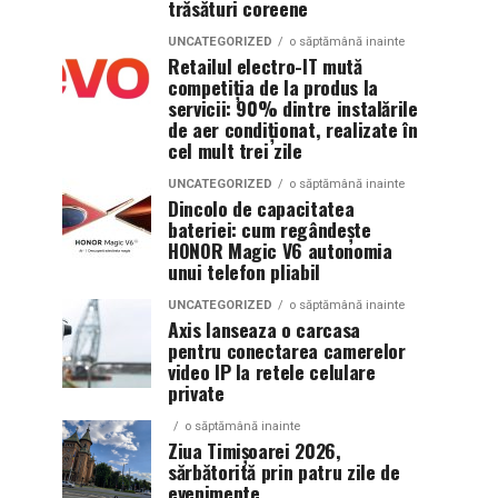
trăsături coreene
UNCATEGORIZED
o săptămână inainte
Retailul electro-IT mută
competiția de la produs la
servicii: 90% dintre instalările
de aer condiționat, realizate în
cel mult trei zile
UNCATEGORIZED
o săptămână inainte
Dincolo de capacitatea
bateriei: cum regândește
HONOR Magic V6 autonomia
unui telefon pliabil
UNCATEGORIZED
o săptămână inainte
Axis lanseaza o carcasa
pentru conectarea camerelor
video IP la retele celulare
private
o săptămână inainte
Ziua Timișoarei 2026,
sărbătorită prin patru zile de
evenimente