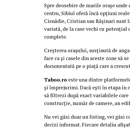
Spre deosebire de marile orașe unde ca
centru, Sibiul oferă încă opțiuni real
Cisnădie, Cristian sau Rășinari sunt l
variată, de la case vechi cu potențial 
complete.
Creșterea orașului, susținută de angaj
face ca și casele din aceste zone să s
documentată pe o piață care a crescut 
Taboo.ro
este una dintre platformele
și împrejurimi. Dacă ești în etapa în 
să filtrezi după exact variabilele care
construcție, număr de camere, an edif
Nu vei găsi doar un listing, vei găsi c
decizi informat. Fiecare detaliu afișat