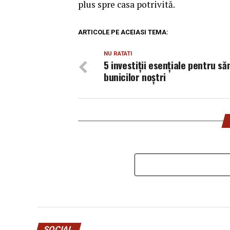
plus spre casa potrivită.
ARTICOLE PE ACEIASI TEMA:
NU RATATI
5 investiții esențiale pentru s
bunicilor noștri
SOCIAL