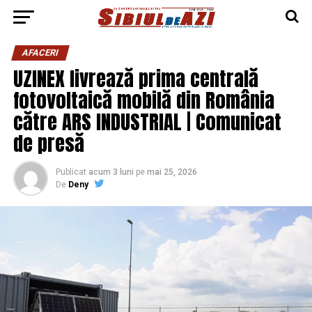
AFACERI
UZINEX livrează prima centrală
fotovoltaică mobilă din România
către ARS INDUSTRIAL | Comunicat
de presă
Publicat
acum 3 luni
pe
mai 25, 2026
De
Deny