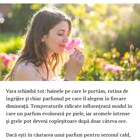
Mobilitate:
roți tip off-road pentru deplasare
pe teren accidentat
Configurația conectică a fost dimensionată conform cerințelor
beneficiarului. La cerere, modelul poate fi extins cu prize
suplimentare, sisteme de iluminat exterior, monitorizare la
distanță și conectivitate GSM.
Gama completă: de la 3 metri la 12 metri
lungime container
Vara schimbă tot: hainele pe care le purtăm, rutina de
îngrijire și chiar parfumul pe care îl alegem în fiecare
Modelul livrat către beneficiar reprezintă varianta de intrare a
dimineață. Temperaturile ridicate influențează modul în
centrale fotovoltaice
gamei UZINEX. Producătorul oferă
care un parfum evoluează pe piele, iar aromele intense
mobile
în configurații adaptate volumului de consum al fiecărui
și grele pot deveni copleșitoare după doar câteva ore.
client, de la modelul compact până la containerul industrial 40 ft.
Dacă ești în căutarea unui parfum pentru sezonul cald,
La capătul superior al gamei, containerul de 12 metri lungime