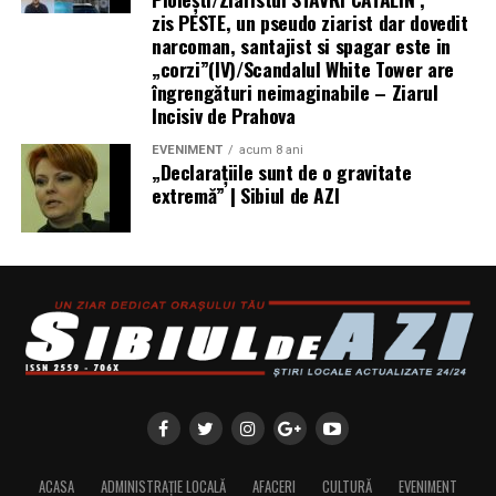
zis PESTE, un pseudo ziarist dar dovedit
narcoman, santajist si spagar este in
„corzi”(IV)/Scandalul White Tower are
îngrengături neimaginabile – Ziarul
Incisiv de Prahova
EVENIMENT
acum 8 ani
„Declaraţiile sunt de o gravitate
extremă” | Sibiul de AZI
ACASA
ADMINISTRAȚIE LOCALĂ
AFACERI
CULTURĂ
EVENIMENT