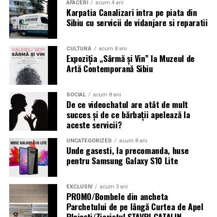
AFACERI
acum 4 ani
Karpatia Canalizari intra pe piata din
URMATORUL
Sibiu cu servicii de vidanjare si reparatii
Ce informatii trebuie sa stii pentru ati deschide o
societate cooperativa de consum in Romania
CULTURĂ
acum 8 ani
NU RATATI
Expoziția „Sârmă și Vin” la Muzeul de
Sub conducerea Costinei Petrescu, ESTÉ Agency
Artă Contemporană Sibiu
marchează un an de activitate în marketing, publicitate
și PR. Valoarea businessurilor din portofoliu depășește
200 de milioane de euro
SOCIAL
acum 8 ani
De ce videochatul are atât de mult
succes și de ce bărbații apelează la
aceste servicii?
UNCATEGORIZED
acum 8 ani
Unde gasesti, la precomanda, huse
pentru Samsung Galaxy S10 Lite
EXCLUSIV
acum 3 ani
PROMO/Bombele din ancheta
Parchetului de pe lângă Curtea de Apel
Ploieşti/Ziaristul STAVRI CATALIN ,