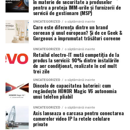
preferi aromele calde, exotice și cu personalitate, notele
în materie de securitate a produselor
pentru a proteja IMM-urile și furnizorii de
de smochină, cocos și lemn de santal sunt perfecte
Platformele care oferă plăți securizate, sisteme de
servicii de gestionare (MSP)
pentru serile de vară.
evaluare și posibilitatea soluționării eventualelor dispute
îi ajută atât pe cumpărători, cât și pe vânzători să
UNCATEGORIZED
o săptămână inainte
Care este diferența dintre un brand
colaboreze într-un mediu mai sigur.
coreean și unul european? Și de ce Geek &
Indiferent de preferințe, sezonul cald este momentul
Gorgeous a împrumutat trăsături coreene
ideal să experimentezi și să descoperi parfumuri
Pe
Soonyx.store
, utilizatorii își pot lista gratuit
inspirate din universul parfumeriei de nișă. Iar
colecția
produsele și serviciile, pot comunica direct cu potențialii
UNCATEGORIZED
o săptămână inainte
Retailul electro-IT mută competiția de la
Top Scents
de la Oriflame demonstrează că
clienți și beneficiază de un sistem de plată securizat,
produs la servicii: 90% dintre instalările
ingredientele premium, creativitatea și accesibilitatea
construit pentru a oferi mai multă încredere în fiecare
de aer condiționat, realizate în cel mult
pot exista în aceeași sticlă.
tranzacție.
trei zile
UNCATEGORIZED
o săptămână inainte
(Advertorial)
Încrederea se construiește în timp
Dincolo de capacitatea bateriei: cum
regândește HONOR Magic V6 autonomia
Nu există o formulă magică prin care să câștigi instant
unui telefon pliabil
încrederea clienților. Ea se construiește prin
transparență, comunicare, recenzii și experiențe
UNCATEGORIZED
o săptămână inainte
Axis lanseaza o carcasa pentru conectarea
pozitive oferite fiecărui client.
camerelor video IP la retele celulare
private
Cu cât investești mai mult în reputația afacerii tale, cu