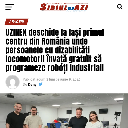
AFACERI
UZINEX deschide la Iași primul
centru din România unde
persoanele cu dizabilități
locomotorii învață gratuit să
programeze roboți industriali
Publicat
acum 2 luni
pe
iunie 9, 2026
De
Deny