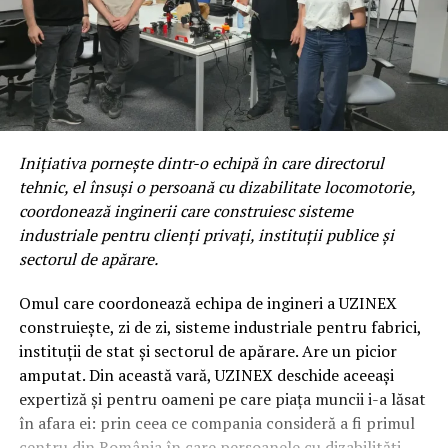
Inițiativa pornește dintr-o echipă în care directorul
tehnic, el însuși o persoană cu dizabilitate locomotorie,
coordonează inginerii care construiesc sisteme
industriale pentru clienți privați, instituții publice și
sectorul de apărare.
Omul care coordonează echipa de ingineri a UZINEX
construiește, zi de zi, sisteme industriale pentru fabrici,
instituții de stat și sectorul de apărare. Are un picior
amputat. Din această vară, UZINEX deschide aceeași
expertiză și pentru oameni pe care piața muncii i-a lăsat
în afara ei: prin ceea ce compania consideră a fi primul
centru din România în care persoanele cu dizabilități