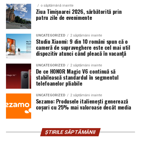
atât vei depinde mai puțin de reduceri sau campanii
o săptămână inainte
Ziua Timișoarei 2026, sărbătorită prin
agresive de promovare. În online, încrederea este unul
patru zile de evenimente
dintre cele mai valoroase avantaje competitive și unul
dintre principalele motive pentru care un client te alege
și revine la tine.
UNCATEGORIZED
2 săptămâni inainte
Studiu Xiaomi: 9 din 10 români spun că o
cameră de supraveghere este cel mai util
dispozitiv atunci când pleacă în vacanță
UNCATEGORIZED
2 săptămâni inainte
De ce HONOR Magic V6 continuă să
stabilească standardul în segmentul
telefoanelor pliabile
UNCATEGORIZED
2 săptămâni inainte
Sezamo: Produsele italienești generează
coșuri cu 25% mai valoroase decât media
ȘTIRILE SĂPTĂMÂNII