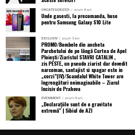
UNCATEGORIZED
acum 8 ani
Unde gasesti, la precomanda, huse
pentru Samsung Galaxy S10 Lite
EXCLUSIV
acum 3 ani
PROMO/Bombele din ancheta
Parchetului de pe lângă Curtea de Apel
Ploieşti/Ziaristul STAVRI CATALIN ,
zis PESTE, un pseudo ziarist dar dovedit
narcoman, santajist si spagar este in
„corzi”(IV)/Scandalul White Tower are
îngrengături neimaginabile – Ziarul
Incisiv de Prahova
EVENIMENT
acum 8 ani
„Declaraţiile sunt de o gravitate
extremă” | Sibiul de AZI