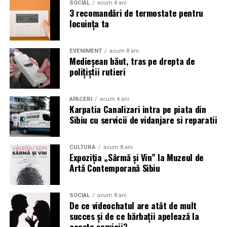
SOCIAL
acum 4 ani
3 recomandări de termostate pentru
locuința ta
EVENIMENT
acum 8 ani
Medieșean băut, tras pe drepta de
polițiștii rutieri
AFACERI
acum 4 ani
Karpatia Canalizari intra pe piata din
Sibiu cu servicii de vidanjare si reparatii
CULTURĂ
acum 8 ani
Expoziția „Sârmă și Vin” la Muzeul de
Artă Contemporană Sibiu
SOCIAL
acum 8 ani
De ce videochatul are atât de mult
succes și de ce bărbații apelează la
aceste servicii?