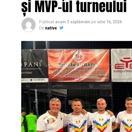
și MVP-ul turneului
Publicat
acum 3 săptămâni
pe
iulie 16, 2026
De
native