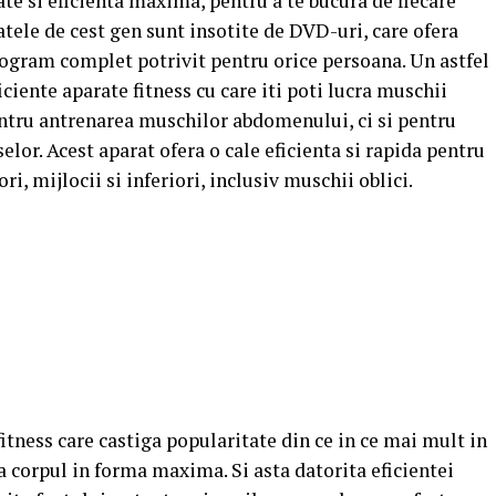
ate si eficienta maxima, pentru a te bucura de fiecare
tele de cest gen sunt insotite de DVD-uri, care ofera
program complet potrivit pentru orice persoana. Un astfel
iciente aparate fitness cu care iti poti lucra muschii
ntru antrenarea muschilor abdomenului, ci si pentru
elor. Acest aparat ofera o cale eficienta si rapida pentru
i, mijlocii si inferiori, inclusiv muschii oblici.
fitness care castiga popularitate din ce in ce mai mult in
a corpul in forma maxima. Si asta datorita eficientei