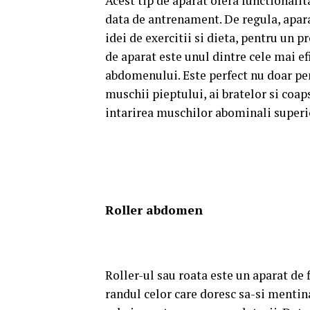
Acest tip de aparat ofera functionalit
data de antrenament. De regula, apara
idei de exercitii si dieta, pentru un 
de aparat este
unul dintre cele mai ef
abdomenului. Este perfect nu doar pe
muschii pieptului, ai bratelor si coaps
intarirea muschilor abominali superior
Roller abdomen
Roller-ul sau roata este un aparat de 
randul celor care doresc sa-si mentin