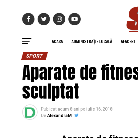
ACASA
ADMINISTRAȚIE LOCALĂ
AFACERI
SPORT
Aparate de fitn
sculptat
Publicat
acum 8 ani
pe
iulie 16, 2018
De
AlexandraM