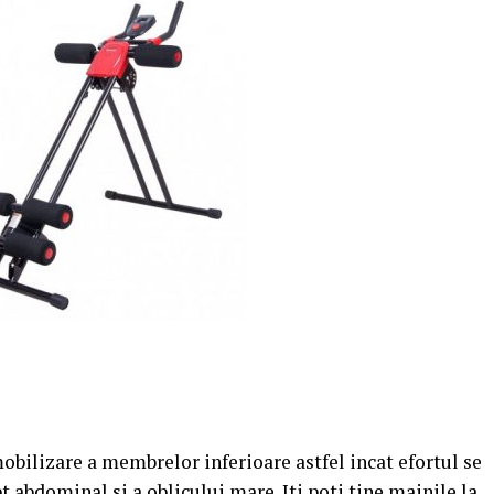
obilizare a membrelor inferioare astfel incat efortul se
t abdominal si a oblicului mare. Iti poti tine mainile la