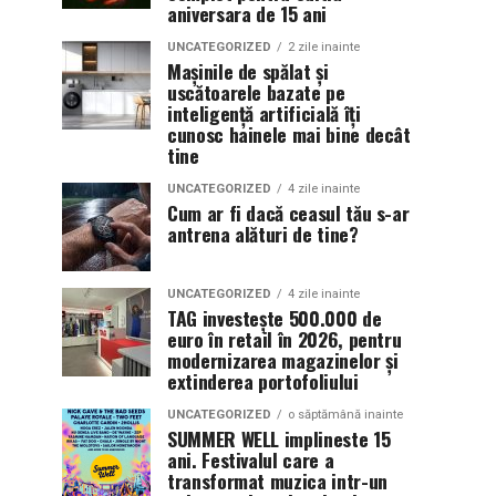
aniversara de 15 ani
UNCATEGORIZED
2 zile inainte
Mașinile de spălat și
uscătoarele bazate pe
inteligență artificială îți
cunosc hainele mai bine decât
tine
UNCATEGORIZED
4 zile inainte
Cum ar fi dacă ceasul tău s-ar
antrena alături de tine?
UNCATEGORIZED
4 zile inainte
TAG investește 500.000 de
euro în retail în 2026, pentru
modernizarea magazinelor și
extinderea portofoliului
UNCATEGORIZED
o săptămână inainte
SUMMER WELL implineste 15
ani. Festivalul care a
transformat muzica intr-un