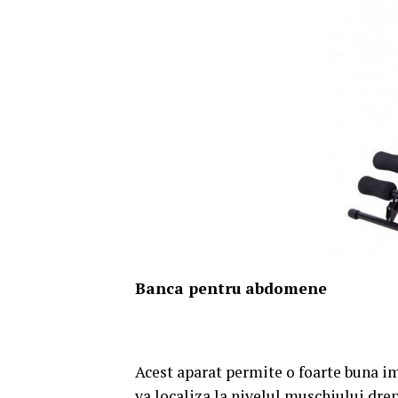
Banca pentru abdomene
Acest aparat permite o foarte buna im
va localiza la nivelul muschiului drep