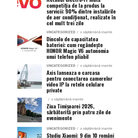
competiția de la produs la
servicii: 90% dintre instalările
de aer condiționat, realizate în
cel mult trei zile
UNCATEGORIZED
o săptămână inainte
Dincolo de capacitatea
bateriei: cum regândește
HONOR Magic V6 autonomia
unui telefon pliabil
UNCATEGORIZED
o săptămână inainte
Axis lanseaza o carcasa
pentru conectarea camerelor
video IP la retele celulare
private
o săptămână inainte
Ziua Timișoarei 2026,
sărbătorită prin patru zile de
evenimente
UNCATEGORIZED
o săptămână inainte
Studiu Xiaomi: 9 din 10 români