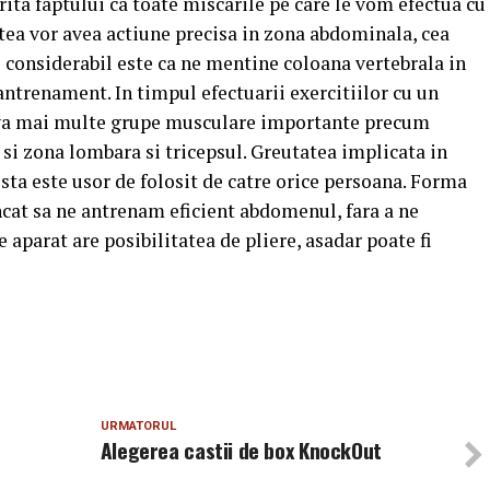
rita faptului ca toate
miscarile pe care le vom efectua cu
stea vor avea actiune precisa in zona abdominala, cea
j considerabil este ca ne mentine coloana vertebrala in
i antrenament.
In timpul efectuarii exercitiilor cu un
ctiva mai multe grupe musculare importante precum
 si zona lombara si tricepsul. Greutatea implicata in
sta este usor de folosit de catre orice persoana. Forma
incat sa ne antrenam eficient abdomenul, fara a ne
e aparat are posibilitatea de pliere, asadar poate fi
URMATORUL
Alegerea castii de box KnockOut