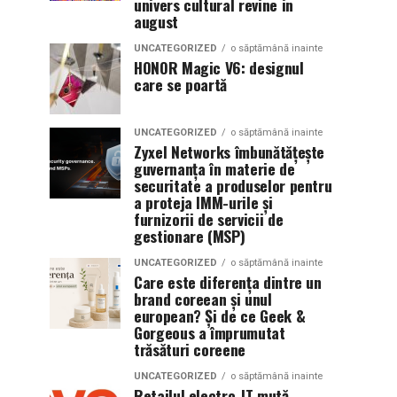
univers cultural revine in
august
UNCATEGORIZED
o săptămână inainte
HONOR Magic V6: designul
care se poartă
UNCATEGORIZED
o săptămână inainte
Zyxel Networks îmbunătățește
guvernanța în materie de
securitate a produselor pentru
a proteja IMM-urile și
furnizorii de servicii de
gestionare (MSP)
UNCATEGORIZED
o săptămână inainte
Care este diferența dintre un
brand coreean și unul
european? Și de ce Geek &
Gorgeous a împrumutat
trăsături coreene
UNCATEGORIZED
o săptămână inainte
Retailul electro-IT mută