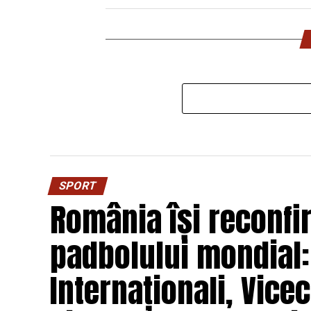
SPORT
România își reconfir
padbolului mondial
Internaționali, Vice