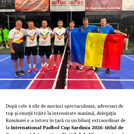
Castile de tip open face sunt ideale cand faci sparring
light pentru ca ele nu vor reduce campul de vizibilitate
si iti ofera un grad de protectie mediu. Ele sunt ideale
pentru box pentru ca nu vei incasa lovituri de pumn sau
picior. Poti sa ajustezi modul in care acest model de
casca vine pe cap prin mai multe puncte de inchidere.
Casca de tip full face iti ofera protectie maxima pentru
fata si pometii tai dar si pentru barbie pentru ca spuma
vine peste acestea. Mai gasesti si gasi jaw-saver care au o
bara din spuma care vine peste barbie.
După cele 4 zile de meciuri spectaculoase, adversari de
top și emoții trăite la intensitate maximă, delegația
Creste-ti nivelul de protectie si devino un luptator de
României s-a întors în țară cu un bilanț extraordinar de
top cu
gama de proteze de box Knockout
dar si de la
la
International Padbol Cup Sardinia 2026
:
titlul de
branduri straine precum Venum si Shock Doctor.