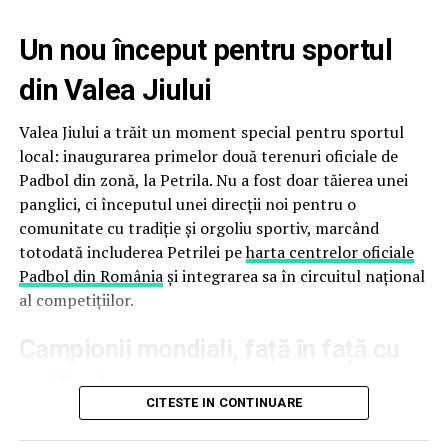
1
, devenind
Campioni ai International Padbol Cup
Sardinia 2026
.
Un nou început pentru sportul
Floris Stănculea, Adrian Cătrună și Daniel Matincă
au
din Valea Jiului
încheiat competiția pe locul secund, cucerind titlul
de
Vicecampioni Internaționali
, după un parcurs
Valea Jiului a trăit un moment special pentru sportul
remarcabil și după eliminarea principalilor favoriți ai
local: inaugurarea primelor două terenuri oficiale de
competiției.
Padbol din zonă, la Petrila. Nu a fost doar tăierea unei
panglici, ci începutul unei direcții noi pentru o
Floris Stănculea, desemnat MVP-ul competiției
comunitate cu tradiție și orgoliu sportiv, marcând
totodată includerea Petrilei pe
harta centrelor oficiale
Performanțele României au fost completate de o
Padbol din România
și integrarea sa în circuitul național
distincție individuală de prestigiu.
al competițiilor.
Floris Stănculea
a fost desemnat
MVP (Most Valuable
Campionii mondiali, față în față cu
Player) al International Padbol Cup Sardinia 2026
, în
urma votului participanților și organizatorilor.
publicul
CITESTE IN CONTINUARE
Distincția reprezintă o recunoaștere a evoluțiilor sale
excepționale pe parcursul întregii competiții. Prin