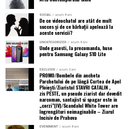
asigurat suportul logistic pentru transportul delegației
României la acest important eveniment internațional,
SOCIAL
acum 8 ani
contribuind la participarea sportivilor români în cele
De ce videochatul are atât de mult
mai bune condiții.
succes și de ce bărbații apelează la
aceste servicii?
Prin câștigarea titlului de
Campioană Internațională
, a
titlului de
Vicecampioană Internațională
și prin
UNCATEGORIZED
acum 8 ani
Unde gasesti, la precomanda, huse
desemnarea lui
Floris Stănculea
drept
MVP al
pentru Samsung Galaxy S10 Lite
International Padbol Cup Sardinia 2026
, România
demonstrează că performanța nu este întâmplătoare.
Ea este rezultatul unei strategii, al unei munci susținute
EXCLUSIV
acum 3 ani
PROMO/Bombele din ancheta
și al unor oameni care au avut curajul să creadă că un
Parchetului de pe lângă Curtea de Apel
sport tânăr poate aduce României prestigiu
Ploieşti/Ziaristul STAVRI CATALIN ,
internațional.
zis PESTE, un pseudo ziarist dar dovedit
narcoman, santajist si spagar este in
www.frpadbol.ro
„corzi”(IV)/Scandalul White Tower are
îngrengături neimaginabile – Ziarul
www.padbol.ro
Incisiv de Prahova
Articol preluat din
presadeazi.ro
EVENIMENT
acum 8 ani