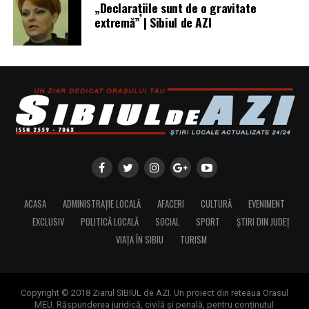
„Declaraţiile sunt de o gravitate
extremă” | Sibiul de AZI
ACASA
ADMINISTRAȚIE LOCALĂ
AFACERI
CULTURĂ
EVENIMENT
EXCLUSIV
POLITICĂ LOCALĂ
SOCIAL
SPORT
ȘTIRI DIN JUDEȚ
VIAȚA ÎN SIBIU
TURISM
Copyright © 2018 Ziarul SIBIUL de AZI. Un proiect din reteaua Orasul
MEU. Răspunderea juridică, civilă și penală, pentru conținutul