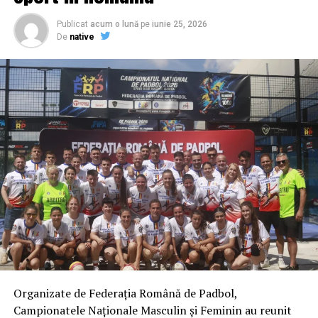
calificându-se fără emoții în semifinale.
Publicat
acum o lună
pe
iunie 25, 2026
De
native
VIDEO
România 1
Olivian Surugiu
– Flux Arena Craiova
Victoraș Popescu
– Flux Arena Craiova
Mugurel Vrabie
– Padbol Giurgiu
România 2
Floris Stănculea
– ACS Sportul pentru Viitor
București
Adrian Cătrună
– ACS Sportul pentru Viitor
București
Organizate de Federația Română de Padbol,
Daniel Matincă
– ACS Sportul pentru Viitor
Campionatele Naționale Masculin și Feminin au reunit