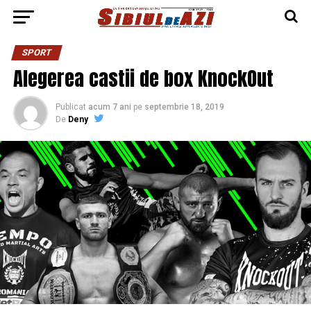
SPORT
Alegerea castii de box KnockOut
Publicat
acum 7 ani
pe
septembrie 18, 2019
De
Deny