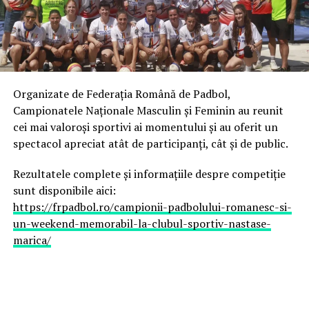
Floris Stănculea
– ACS Sportul pentru Viitor
București
Adrian Cătrună
– ACS Sportul pentru Viitor
București
Organizate de Federația Română de Padbol,
Daniel Matincă
– ACS Sportul pentru Viitor
Campionatele Naționale Masculin și Feminin au reunit
București
cei mai valoroși sportivi ai momentului și au oferit un
spectacol apreciat atât de participanți, cât și de public.
Cele două echipe au impresionat prin constanță,
disciplină tactică și un nivel de joc care le-a
Rezultatele complete și informațiile despre competiție
transformat, încă din primele zile ale competiției, în
sunt disponibile aici:
principalele candidate la câștigarea trofeului.
https://frpadbol.ro/campionii-padbolului-romanesc-si-
un-weekend-memorabil-la-clubul-sportiv-nastase-
Semifinale de cel mai înalt nivel
marica/
În prima semifinală,
Olivian Surugiu, Victoraș
Popescu și Mugurel Vrabie
au întâlnit puternica
echipă a Italiei, formată din
Aguileta și Russo
, una
dintre cele mai experimentate formații ale competiției.