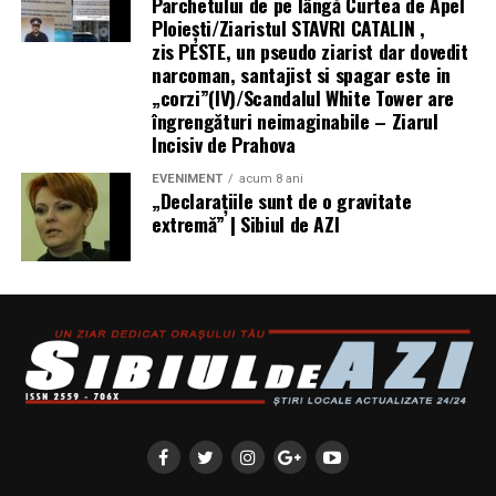
Parchetului de pe lângă Curtea de Apel
sport tânăr poate aduce României prestigiu
Ploieşti/Ziaristul STAVRI CATALIN ,
internațional.
zis PESTE, un pseudo ziarist dar dovedit
narcoman, santajist si spagar este in
www.frpadbol.ro
„corzi”(IV)/Scandalul White Tower are
îngrengături neimaginabile – Ziarul
www.padbol.ro
Incisiv de Prahova
Articol preluat din
presadeazi.ro
EVENIMENT
acum 8 ani
„Declaraţiile sunt de o gravitate
extremă” | Sibiul de AZI