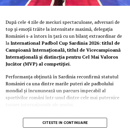
După cele 4 zile de meciuri spectaculoase, adversari de
top și emoții trăite la intensitate maximă, delegația
României s-a întors în țară cu un bilanț extraordinar de
la
International Padbol Cup Sardinia 2026
:
titlul de
Campioană Internațională, titlul de Vicecampioană
Internațională și distincția pentru Cel Mai Valoros
Jucător (MVP) al competiției
.
Performanța obținută în Sardinia reconfirmă statutul
României ca una dintre marile puteri ale padbolului
mondial și încununează un parcurs impecabil al
sportivilor români într-unul dintre cele mai puternice
turnee internaționale ale anului.
Un parcurs perfect până în semifinale
CITESTE IN CONTINUARE
România a participat la competiție cu două echipe,