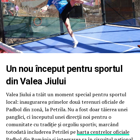
Marea finală a oferit publicului un spectacol de cel mai
înalt nivel, fiind disputată între cele două echipe ale
României, după un parcurs fără greșeală al ambelor
formații.
După un meci echilibrat și intens,
Olivian Surugiu,
Victoraș Popescu și Mugurel Vrabie
s-au impus cu
2-
1
, devenind
Campioni ai International Padbol Cup
Sardinia 2026
.
Un nou început pentru sportul
Floris Stănculea, Adrian Cătrună și Daniel Matincă
au
din Valea Jiului
încheiat competiția pe locul secund, cucerind titlul
de
Vicecampioni Internaționali
, după un parcurs
Valea Jiului a trăit un moment special pentru sportul
remarcabil și după eliminarea principalilor favoriți ai
local: inaugurarea primelor două terenuri oficiale de
competiției.
Padbol din zonă, la Petrila. Nu a fost doar tăierea unei
panglici, ci începutul unei direcții noi pentru o
Floris Stănculea, desemnat MVP-ul competiției
comunitate cu tradiție și orgoliu sportiv, marcând
totodată includerea Petrilei pe
harta centrelor oficiale
Performanțele României au fost completate de o
Padbol din România
și integrarea sa în circuitul național
distincție individuală de prestigiu.