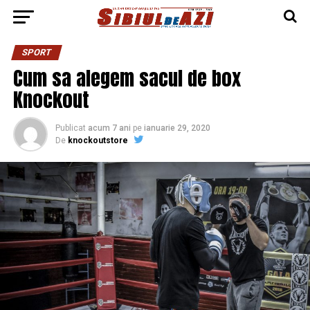
SPORT
Cum sa alegem sacul de box
Knockout
Publicat
acum 7 ani
pe
ianuarie 29, 2020
De
knockoutstore