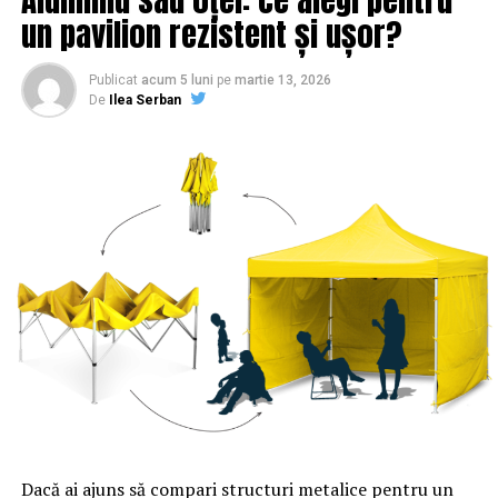
atât reprezentanţi ai Primăriei Generale cât şi ai
un pavilion rezistent și ușor?
Primăriilor de sector”, a declarat Gabriela Firea.
Publicat
acum 5 luni
pe
martie 13, 2026
ARTICOLE PE ACEIASI TEMA:
PRIMA
De
Ilea Serban
URMATORUL
SURPRIZELE ascunse din LEGEA PENSIILOR! Ce ni se
pregătește | Sibiul de AZI
NU RATATI
Fiul lui Liviu Dragnea şi-a cumpărat o mașină de circa
200.000 de euro | Sibiul de AZI
Dacă ai ajuns să compari structuri metalice pentru un