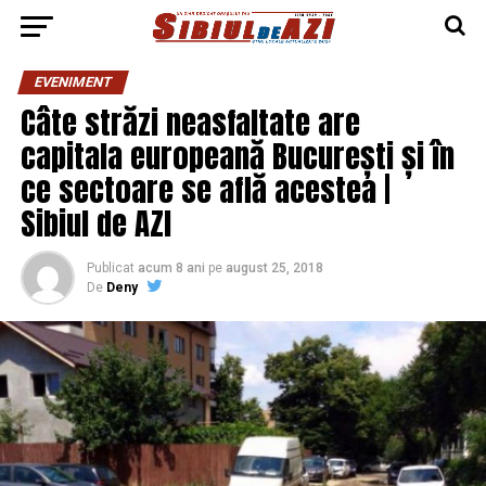
EVENIMENT
Câte străzi neasfaltate are
capitala europeană București și în
ce sectoare se află acestea |
Sibiul de AZI
Publicat
acum 8 ani
pe
august 25, 2018
De
Deny