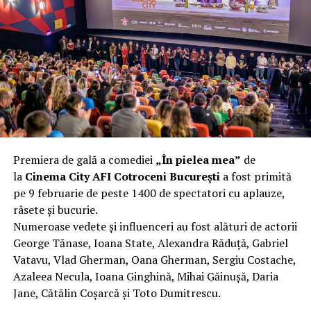
complet după o rafală de vânt care probabil nu depășea
40 km/h. Nu s-a prăbușit, dar s-a deformat atât de tare
încât nu a mai putut fi pliat. Proprietarul l-a aruncat la
fier vechi a doua zi. Asta ca să fie clar de la început: nu
vorbim despre preferințe estetice, ci despre
funcționalitate reală.
Aluminiul, pe scurt: ușor,
rezistent la coroziune, dar cu
Premiera de gală a comediei
„În pielea mea”
de
nuanțe
la
Cinema City AFI Cotroceni București
a fost primită
pe 9 februarie de peste 1400 de spectatori cu aplauze,
Aluminiul e materialul care apare primul în conversație
râsete și bucurie.
când cineva caută un pavilion ușor. Și pe bună dreptate.
Numeroase vedete și influenceri au fost alături de actorii
Densitatea aluminiului e de aproximativ 2,7 g/cm³, față
George Tănase, Ioana State, Alexandra Răduță, Gabriel
de circa 7,8 g/cm³ pentru oțel. Practic, la un volum
Vatavu, Vlad Gherman, Oana Gherman, Sergiu Costache,
identic, aluminiul cântărește cam o treime din greutatea
Azaleea Necula, Ioana Ginghină, Mihai Găinușă, Daria
oțelului. Pentru oricine transportă, montează și
Jane, Cătălin Coșarcă și Toto Dumitrescu.
demontează frecvent o structură, diferența asta se