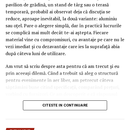
pavilion de grădină, un stand de târg sau o terasă
temporară, probabil ai observat deja că discuția se
reduce, aproape inevitabil, la două variante: aluminiu
sau oțel. Pare o alegere simplă, dar în practică lucrurile
se complică mai mult decât te-ai aștepta. Fiecare
material vine cu compromisuri, cu avantaje pe care nu le
vezi imediat și cu dezavantaje care ies la suprafață abia
după câteva luni de utilizare.
Am vrut să scriu despre asta pentru că am trecut și eu
prin aceeași dilemă. Când a trebuit să aleg o structură
pentru evenimente în aer liber, am petrecut câteva
săptămâni bune citind specificații, comparând prețuri,
vorbind cu furnizori. Ce am descoperit e că răspunsul
„corect” depinde mult de context, de cât de des muți
CITESTE IN CONTINUARE
pavilionul și de ce condiții meteo ai de înfruntat.
De ce contează alegerea