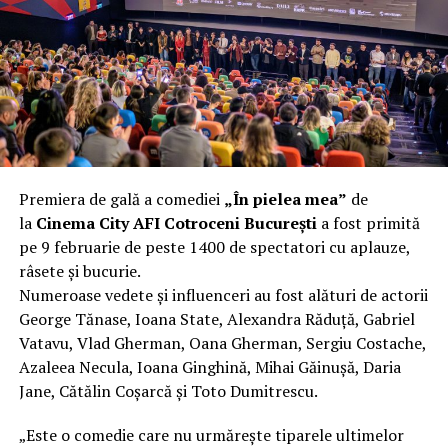
încât nu a mai putut fi pliat. Proprietarul l-a aruncat la
fier vechi a doua zi. Asta ca să fie clar de la început: nu
vorbim despre preferințe estetice, ci despre
funcționalitate reală.
Aluminiul, pe scurt: ușor,
rezistent la coroziune, dar cu
Premiera de gală a comediei
„În pielea mea”
de
nuanțe
la
Cinema City AFI Cotroceni București
a fost primită
pe 9 februarie de peste 1400 de spectatori cu aplauze,
Aluminiul e materialul care apare primul în conversație
râsete și bucurie.
când cineva caută un pavilion ușor. Și pe bună dreptate.
Numeroase vedete și influenceri au fost alături de actorii
Densitatea aluminiului e de aproximativ 2,7 g/cm³, față
George Tănase, Ioana State, Alexandra Răduță, Gabriel
de circa 7,8 g/cm³ pentru oțel. Practic, la un volum
Vatavu, Vlad Gherman, Oana Gherman, Sergiu Costache,
identic, aluminiul cântărește cam o treime din greutatea
Azaleea Necula, Ioana Ginghină, Mihai Găinușă, Daria
oțelului. Pentru oricine transportă, montează și
Jane, Cătălin Coșarcă și Toto Dumitrescu.
demontează frecvent o structură, diferența asta se
simte enorm.
„Este o comedie care nu urmărește tiparele ultimelor