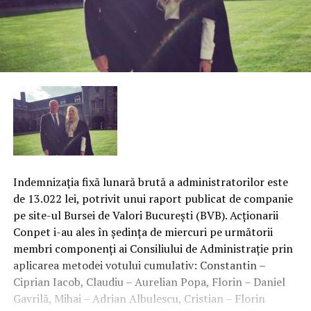
Indemnizaţia fixă lunară brută a administratorilor este
de 13.022 lei, potrivit unui raport publicat de companie
pe site-ul Bursei de Valori Bucureşti (BVB). Acţionarii
Conpet i-au ales în şedinţa de miercuri pe următorii
membri componenţi ai Consiliului de Administraţie prin
aplicarea metodei votului cumulativ: Constantin –
Ciprian Iacob, Claudiu – Aurelian Popa, Florin – Daniel
Gavrilă, Mihai – Adrian Albulescu, Cristian – Florin