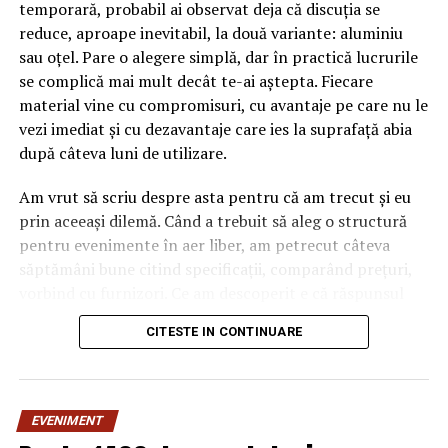
temporară, probabil ai observat deja că discuția se
reduce, aproape inevitabil, la două variante: aluminiu
sau oțel. Pare o alegere simplă, dar în practică lucrurile
se complică mai mult decât te-ai aștepta. Fiecare
material vine cu compromisuri, cu avantaje pe care nu le
vezi imediat și cu dezavantaje care ies la suprafață abia
după câteva luni de utilizare.
Am vrut să scriu despre asta pentru că am trecut și eu
prin aceeași dilemă. Când a trebuit să aleg o structură
pentru evenimente în aer liber, am petrecut câteva
săptămâni bune citind specificații, comparând prețuri,
vorbind cu furnizori. Ce am descoperit e că răspunsul
„corect” depinde mult de context, de cât de des muți
CITESTE IN CONTINUARE
pavilionul și de ce condiții meteo ai de înfruntat.
De ce contează alegerea
EVENIMENT
materialului mai mult decât