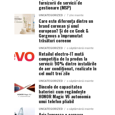
furnizorii de servicii de
gestionare (MSP)
UNCATEGORIZED
7 zile inainte
Care este diferența dintre un
brand coreean și unul
european? Și de ce Geek &
Gorgeous a împrumutat
trăsături coreene
UNCATEGORIZED
o săptămână inainte
Retailul electro-IT mută
competiția de la produs la
servicii: 90% dintre instalările
de aer condiționat, realizate în
cel mult trei zile
UNCATEGORIZED
o săptămână inainte
Dincolo de capacitatea
bateriei: cum regândește
HONOR Magic V6 autonomia
unui telefon pliabil
UNCATEGORIZED
o săptămână inainte
Axis lanseaza o carcasa