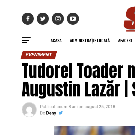
ACASA
ADMINISTRAȚIE LOCALĂ
AFACERI
EVENIMENT
Tudorel Toader n
Augustin Lazăr | 
Publicat
acum 8 ani
pe
august 25, 2018
De
Deny