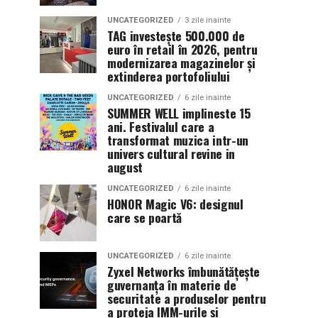
UNCATEGORIZED
3 zile inainte
TAG investește 500.000 de
euro în retail în 2026, pentru
modernizarea magazinelor și
extinderea portofoliului
UNCATEGORIZED
6 zile inainte
SUMMER WELL implineste 15
ani. Festivalul care a
transformat muzica intr-un
univers cultural revine in
august
UNCATEGORIZED
6 zile inainte
HONOR Magic V6: designul
care se poartă
UNCATEGORIZED
6 zile inainte
Zyxel Networks îmbunătățește
guvernanța în materie de
securitate a produselor pentru
a proteja IMM-urile și