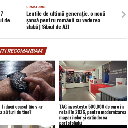
URMATORUL
27
Lentile de ultimă generație, o nouă
ul de
șansă pentru românii cu vederea
slabă | Sibiul de AZI
ITI RECOMANDAM
 fi dacă ceasul tău s-ar
TAG investește 500.000 de euro în
a alături de tine?
retail în 2026, pentru modernizarea
magazinelor și extinderea
portofoliului