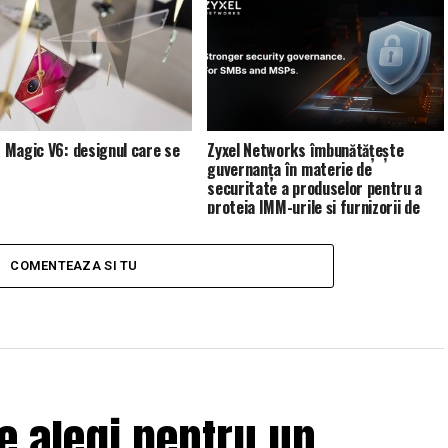
Magic V6: designul care se
Zyxel Networks îmbunătățește
guvernanța în materie de
securitate a produselor pentru a
proteja IMM-urile și furnizorii de
servicii de gestionare (MSP)
COMENTEAZA SI TU
e alegi pentru un