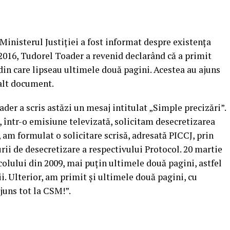
Ministerul Justiţiei a fost informat despre existenţa
2016, Tudorel Toader a revenid declarând că a primit
 din care lipseau ultimele două pagini. Acestea au ajuns
 alt document.
der a scris astăzi un mesaj intitulat „Simple precizări”.
 într-o emisiune televizată, solicitam desecretizarea
 am formulat o solicitare scrisă, adresată PICCJ, prin
rii de desecretizare a respectivului Protocol. 20 martie
colului din 2009, mai puţin ultimele două pagini, astfel
ii. Ulterior, am primit şi ultimele două pagini, cu
juns tot la CSM!”.