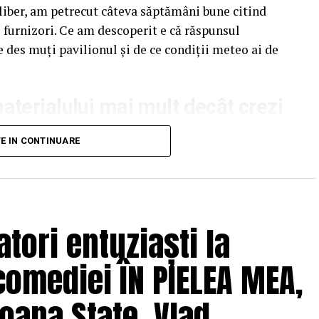
liber, am petrecut câteva săptămâni bune citind
u furnizori. Ce am descoperit e că răspunsul
e des muți pavilionul și de ce condiții meteo ai de
terialului mai mult decât crezi
unui pavilion ca pe un detaliu secundar. Atenția
TE IN CONTINUARE
pectul acoperișului sau spre preț. Materialul din
ndal, ca un lucru „tehnic” care nu pare să facă o
e greșeala.
tori entuziaști la
trucții. Tot ce ține de stabilitate, durabilitate,
depinde direct de metalul folosit. Un pavilion cu
comediei ÎN PIELEA MEA,
evine un pericol real, nu doar o neplăcere.
oana State, Vlad
um un pavilion cu cadru subțire de oțel ieftin s-a