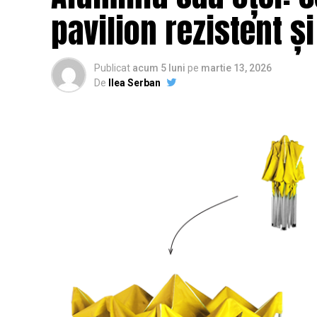
pavilion rezistent ș
Publicat
acum 5 luni
pe
martie 13, 2026
De
Ilea Serban