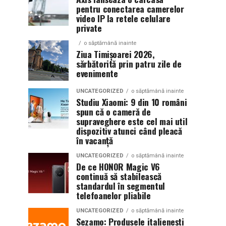
pentru conectarea camerelor
video IP la retele celulare
private
o săptămână inainte
Ziua Timișoarei 2026,
sărbătorită prin patru zile de
evenimente
UNCATEGORIZED
o săptămână inainte
Studiu Xiaomi: 9 din 10 români
spun că o cameră de
supraveghere este cel mai util
dispozitiv atunci când pleacă
în vacanță
UNCATEGORIZED
o săptămână inainte
De ce HONOR Magic V6
continuă să stabilească
standardul în segmentul
telefoanelor pliabile
UNCATEGORIZED
o săptămână inainte
Sezamo: Produsele italienești