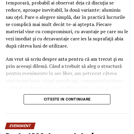
temporară, probabil ai observat deja că discuția se
reduce, aproape inevitabil, la două variante: aluminiu
sau oțel. Pare o alegere simplă, dar în practică lucrurile
se complică mai mult decât te-ai aștepta. Fiecare
material vine cu compromisuri, cu avantaje pe care nu le
vezi imediat și cu dezavantaje care ies la suprafață abia
după câteva luni de utilizare.
Am vrut să scriu despre asta pentru că am trecut și eu
prin aceeași dilemă. Când a trebuit să aleg o structură
pentru evenimente în aer liber, am petrecut câteva
săptămâni bune citind specificații, comparând prețuri,
vorbind cu furnizori. Ce am descoperit e că răspunsul
„corect” depinde mult de context, de cât de des muți
CITESTE IN CONTINUARE
pavilionul și de ce condiții meteo ai de înfruntat.
De ce contează alegerea
EVENIMENT
materialului mai mult decât