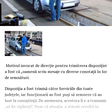
Motivul invocat de direcţie pentru trimiterea dispoziţiei
a fost că „oamenii scriu mesaje cu diverse conotaţii în loc
de semnături.
Dispoziţia a fost trimisă către Serviciile din toate
judeţele, iar funcţionarii au fost puşi să semneze că au
luat la cunoştinţă. De asemenea, acestora li s-a transmis
„să fie vigilenţi”. Doar că situaţia a stârnit revoltă în