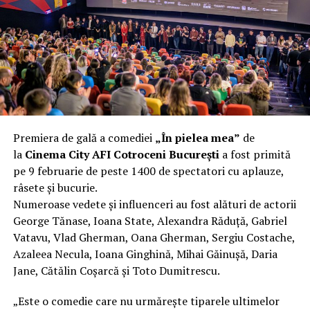
încât nu a mai putut fi pliat. Proprietarul l-a aruncat la
fier vechi a doua zi. Asta ca să fie clar de la început: nu
vorbim despre preferințe estetice, ci despre
funcționalitate reală.
Aluminiul, pe scurt: ușor,
rezistent la coroziune, dar cu
Premiera de gală a comediei
„În pielea mea”
de
nuanțe
la
Cinema City AFI Cotroceni București
a fost primită
pe 9 februarie de peste 1400 de spectatori cu aplauze,
Aluminiul e materialul care apare primul în conversație
râsete și bucurie.
când cineva caută un pavilion ușor. Și pe bună dreptate.
Numeroase vedete și influenceri au fost alături de actorii
Densitatea aluminiului e de aproximativ 2,7 g/cm³, față
George Tănase, Ioana State, Alexandra Răduță, Gabriel
de circa 7,8 g/cm³ pentru oțel. Practic, la un volum
Vatavu, Vlad Gherman, Oana Gherman, Sergiu Costache,
identic, aluminiul cântărește cam o treime din greutatea
Azaleea Necula, Ioana Ginghină, Mihai Găinușă, Daria
oțelului. Pentru oricine transportă, montează și
Jane, Cătălin Coșarcă și Toto Dumitrescu.
demontează frecvent o structură, diferența asta se
simte enorm.
„Este o comedie care nu urmărește tiparele ultimelor