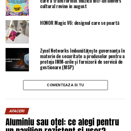
care a transformat muzica intr-un univers
disproporţionat şi invocând prevederi legale inexistente
cultural revine in august
pentru reţinerea permisului şi deschiderea unui dosar
penal pe numele posesorului autoturismului, Răzvan
Ștefănescu. B1
HONOR Magic V6: designul care se poartă
ARTICOLE PE ACEIASI TEMA:
PRIMA
URMATORUL
Zyxel Networks îmbunătățește guvernanța în
Voucherele de vacanţã au "explodat" piaţa turismului
materie de securitate a produselor pentru a
românesc | Sibiul de AZI
proteja IMM-urile și furnizorii de servicii de
gestionare (MSP)
NU RATATI
Cea mai importantă persoană a lipsit de la cununia civilă
a lui Dragnea Jr | Sibiul de AZI
COMENTEAZA SI TU
AFACERI
Aluminiu sau oțel: ce alegi pentru
un pavilion rezistent și ușor?