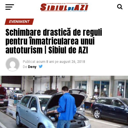
EVENIMENT
Schimbare drastică de reguli
pentru înmatricularea unui
autoturism | Sibiul de AZI
Publicat
acum 8 ani
pe
august 26, 2018
De
Deny