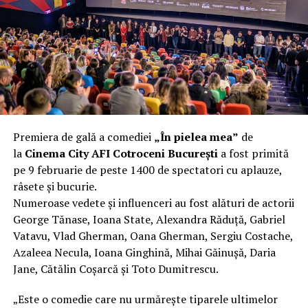
încât nu a mai putut fi pliat. Proprietarul l-a aruncat la
fier vechi a doua zi. Asta ca să fie clar de la început: nu
vorbim despre preferințe estetice, ci despre
funcționalitate reală.
Aluminiul, pe scurt: ușor,
rezistent la coroziune, dar cu
Premiera de gală a comediei
„În pielea mea”
de
nuanțe
la
Cinema City AFI Cotroceni București
a fost primită
pe 9 februarie de peste 1400 de spectatori cu aplauze,
Aluminiul e materialul care apare primul în conversație
râsete și bucurie.
când cineva caută un pavilion ușor. Și pe bună dreptate.
Numeroase vedete și influenceri au fost alături de actorii
Densitatea aluminiului e de aproximativ 2,7 g/cm³, față
George Tănase, Ioana State, Alexandra Răduță, Gabriel
de circa 7,8 g/cm³ pentru oțel. Practic, la un volum
Vatavu, Vlad Gherman, Oana Gherman, Sergiu Costache,
identic, aluminiul cântărește cam o treime din greutatea
Azaleea Necula, Ioana Ginghină, Mihai Găinușă, Daria
oțelului. Pentru oricine transportă, montează și
Jane, Cătălin Coșarcă și Toto Dumitrescu.
demontează frecvent o structură, diferența asta se
simte enorm.
„Este o comedie care nu urmărește tiparele ultimelor