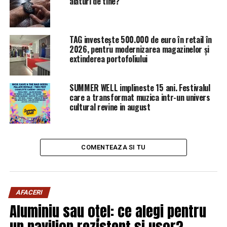
alături de tine?
TAG investește 500.000 de euro în retail în
2026, pentru modernizarea magazinelor și
extinderea portofoliului
SUMMER WELL implineste 15 ani. Festivalul
care a transformat muzica intr-un univers
cultural revine in august
COMENTEAZA SI TU
AFACERI
Aluminiu sau oțel: ce alegi pentru
un pavilion rezistent și ușor?