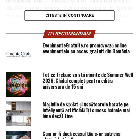
nu subscrie. Există – din câte ştiu eu – numeroşi membri
din PSD care au rezerve, ca să nu spun mai mult. Trebuie
începută această evaluare mai întâi şi apoi trebuie luată
CITESTE IN CONTINUARE
această decizie”, a afirmat Tăriceanu, marţi, în
Parlament, după şedinţa forurilor de conducere ale
ITI RECOMANDAM
ALDE. AGERPRES
EvenimenteGratuite.ro promovează online
evenimentele cu acces gratuit din România
ARTICOLE PE ACEIASI TEMA:
PRIMA
URMATORUL
Cea mai mare lovitură pentru Dragnea | Sibiul de AZI
Tot ce trebuie sa stii inainte de Summer Well
2026. Ghidul complet pentru editia
NU RATATI
aniversara de 15 ani
EXCLUSIV Harta banilor europeni. Topul celor mai
câştigate judeţe | Sibiul de AZI
Mașinile de spălat și uscătoarele bazate pe
inteligență artificială îți cunosc hainele mai
bine decât tine
Cum ar fi dacă ceasul tău s-ar antrena