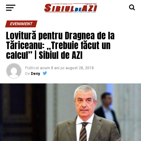
EVENIMENT
Lovitură pentru Dragnea de la
Tăriceanu: „Trebuie făcut un
calcul” | Sibiul de AZI
Publicat
acum 8 ani
pe
august 28, 2018
De
Deny