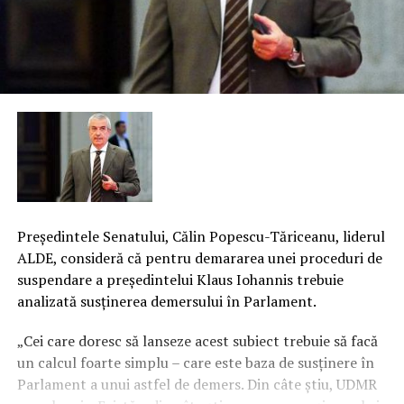
Preşedintele Senatului, Călin Popescu-Tăriceanu, liderul
ALDE, consideră că pentru demararea unei proceduri de
suspendare a preşedintelui Klaus Iohannis trebuie
analizată susţinerea demersului în Parlament.
„Cei care doresc să lanseze acest subiect trebuie să facă
un calcul foarte simplu – care este baza de susţinere în
Parlament a unui astfel de demers. Din câte ştiu, UDMR