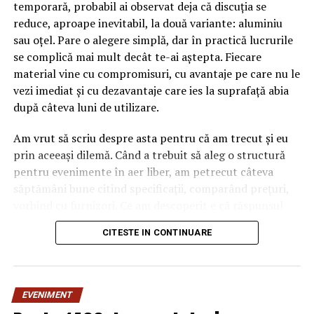
temporară, probabil ai observat deja că discuția se
reduce, aproape inevitabil, la două variante: aluminiu
sau oțel. Pare o alegere simplă, dar în practică lucrurile
se complică mai mult decât te-ai aștepta. Fiecare
material vine cu compromisuri, cu avantaje pe care nu le
vezi imediat și cu dezavantaje care ies la suprafață abia
după câteva luni de utilizare.
Am vrut să scriu despre asta pentru că am trecut și eu
prin aceeași dilemă. Când a trebuit să aleg o structură
pentru evenimente în aer liber, am petrecut câteva
săptămâni bune citind specificații, comparând prețuri,
vorbind cu furnizori. Ce am descoperit e că răspunsul
„corect” depinde mult de context, de cât de des muți
CITESTE IN CONTINUARE
pavilionul și de ce condiții meteo ai de înfruntat.
De ce contează alegerea
EVENIMENT
materialului mai mult decât