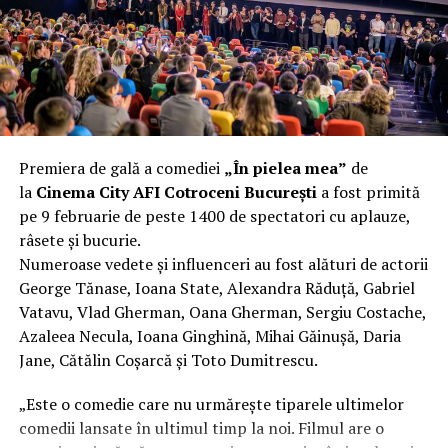
fier vechi a doua zi. Asta ca să fie clar de la început: nu
vorbim despre preferințe estetice, ci despre
funcționalitate reală.
Aluminiul, pe scurt: ușor,
rezistent la coroziune, dar cu
Premiera de gală a comediei
„În pielea mea”
de
nuanțe
la
Cinema City AFI Cotroceni București
a fost primită
pe 9 februarie de peste 1400 de spectatori cu aplauze,
Aluminiul e materialul care apare primul în conversație
râsete și bucurie.
când cineva caută un pavilion ușor. Și pe bună dreptate.
Numeroase vedete și influenceri au fost alături de actorii
Densitatea aluminiului e de aproximativ 2,7 g/cm³, față
George Tănase, Ioana State, Alexandra Răduță, Gabriel
de circa 7,8 g/cm³ pentru oțel. Practic, la un volum
Vatavu, Vlad Gherman, Oana Gherman, Sergiu Costache,
identic, aluminiul cântărește cam o treime din greutatea
Azaleea Necula, Ioana Ginghină, Mihai Găinușă, Daria
oțelului. Pentru oricine transportă, montează și
Jane, Cătălin Coșarcă și Toto Dumitrescu.
demontează frecvent o structură, diferența asta se
simte enorm.
„Este o comedie care nu urmărește tiparele ultimelor
comedii lansate în ultimul timp la noi. Filmul are o
Un alt avantaj greu de ignorat e rezistența naturală la