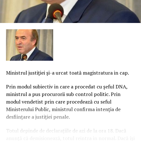
Ministrul justiţiei şi-a urcat toată magistratura in cap.
Prin modul subiectiv in care a procedat cu şeful DNA,
ministrul a pus procurorii sub control politic.
Prin
modul vendetist prin care procedează cu seful
Ministerului Public, ministrul confirma intenţia de
desfiinţare a justiţiei penale.
Totul depinde de declaraţiile de azi de la ora 18. Dacă
anunţă că demisionează, totul reintra in normal. Dacă îşi