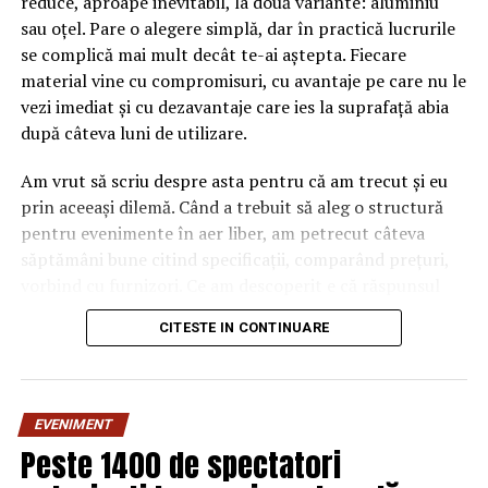
reduce, aproape inevitabil, la două variante: aluminiu
încrederii cetăţenilor în actul de justiţie.
sau oțel. Pare o alegere simplă, dar în practică lucrurile
„Secţia pentru procurori subliniază nevoia unui mesaj
se complică mai mult decât te-ai aștepta. Fiecare
public echilibrat şi responsabil care să consolideze
material vine cu compromisuri, cu avantaje pe care nu le
încrederea cetăţeanului în actul de justiţie, îndatorire
vezi imediat și cu dezavantaje care ies la suprafață abia
care revine deopotrivă tuturor reprezentanţilor
după câteva luni de utilizare.
instituţiilor publice, inclusiv ministrului Justiţiei”, se mai
Am vrut să scriu despre asta pentru că am trecut și eu
menţionează în comunicat. AGERPRES
prin aceeași dilemă. Când a trebuit să aleg o structură
pentru evenimente în aer liber, am petrecut câteva
ARTICOLE PE ACEIASI TEMA:
PRIMA
săptămâni bune citind specificații, comparând prețuri,
URMATORUL
vorbind cu furnizori. Ce am descoperit e că răspunsul
Comisia Europeană intervine în scandalul momentului din
„corect” depinde mult de context, de cât de des muți
România | Sibiul de AZI
CITESTE IN CONTINUARE
pavilionul și de ce condiții meteo ai de înfruntat.
NU RATATI
APA NOVA se repoziționează și alege o nouă identitate
De ce contează alegerea
vizuală | Sibiul de AZI
EVENIMENT
materialului mai mult decât
Peste 1400 de spectatori
crezi