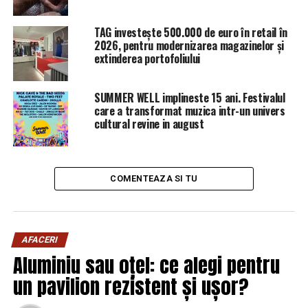
TAG investește 500.000 de euro în retail în
2026, pentru modernizarea magazinelor și
extinderea portofoliului
SUMMER WELL implineste 15 ani. Festivalul
care a transformat muzica intr-un univers
cultural revine in august
CSM: Afirmaţiile cu caracter general ale ministrului
COMENTEAZA SI TU
Justiţiei – de natură a pune la îndoială credibilitatea
Ministerului Public
AFACERI
Secţia pentru procurori a Consiliului Superior al
Aluminiu sau oțel: ce alegi pentru
Magistraturii (CSM) consideră că ultimele afirmaţii ale
ministrului Justiţiei, Tudorel Toader, referitoare la
un pavilion rezistent și ușor?
activitatea procurorilor, pot afecta credibilitatea