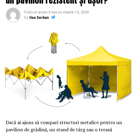
NU RATATI
General SRI, trecut în rezervă de Iohannis | Sibiul de AZI
Publicat
acum 5 luni
pe
martie 13, 2026
De
Ilea Serban
Dacă ai ajuns să compari structuri metalice pentru un
pavilion de grădină, un stand de târg sau o terasă