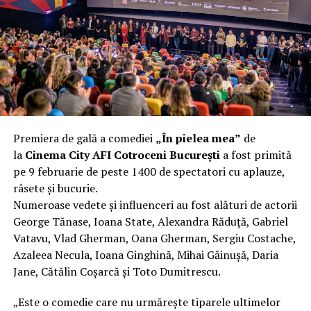
încât nu a mai putut fi pliat. Proprietarul l-a aruncat la
fier vechi a doua zi. Asta ca să fie clar de la început: nu
vorbim despre preferințe estetice, ci despre
funcționalitate reală.
Aluminiul, pe scurt: ușor,
rezistent la coroziune, dar cu
Premiera de gală a comediei
„În pielea mea”
de
nuanțe
la
Cinema City AFI Cotroceni București
a fost primită
pe 9 februarie de peste 1400 de spectatori cu aplauze,
Aluminiul e materialul care apare primul în conversație
râsete și bucurie.
când cineva caută un pavilion ușor. Și pe bună dreptate.
Numeroase vedete și influenceri au fost alături de actorii
Densitatea aluminiului e de aproximativ 2,7 g/cm³, față
George Tănase, Ioana State, Alexandra Răduță, Gabriel
de circa 7,8 g/cm³ pentru oțel. Practic, la un volum
Vatavu, Vlad Gherman, Oana Gherman, Sergiu Costache,
identic, aluminiul cântărește cam o treime din greutatea
Azaleea Necula, Ioana Ginghină, Mihai Găinușă, Daria
oțelului. Pentru oricine transportă, montează și
Jane, Cătălin Coșarcă și Toto Dumitrescu.
demontează frecvent o structură, diferența asta se
simte enorm.
„Este o comedie care nu urmărește tiparele ultimelor