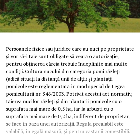
Persoanele fizice sau juridice care au nuci pe proprietate
şi vor să-i taie sunt obligate să ceară o autorizaţie,
pentru obţinerea căreia trebuie îndeplinite mai multe
condiţii. Cultura nucului din categoria pomi răzleţi
(adică situaţi la distanţă unii de alţii) şi plantaţii
pomicole este reglementată în mod special de Legea
pomiculturii nr. 348/2003. Potrivit acestui act normativ,
tăierea nucilor răzleţi şi din plantatii pomicole cu o
suprafata mai mare de 0,5 ha, iar la arbuşti cu o
suprafata mai mare de 0,2 ha, indiferent de proprietar,
se face în baza unei autorizaţii.
Regula prealabil este
valabilă, în egală măsură, şi pentru castanii comestibili.