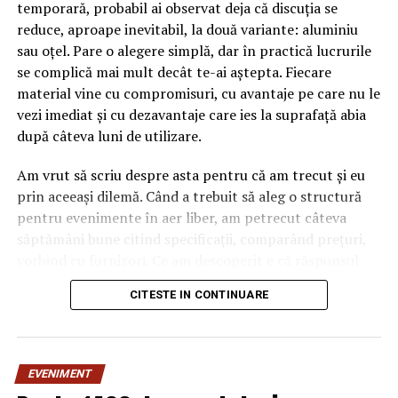
temporară, probabil ai observat deja că discuția se
reduce, aproape inevitabil, la două variante: aluminiu
sau oțel. Pare o alegere simplă, dar în practică lucrurile
se complică mai mult decât te-ai aștepta. Fiecare
material vine cu compromisuri, cu avantaje pe care nu le
vezi imediat și cu dezavantaje care ies la suprafață abia
după câteva luni de utilizare.
Am vrut să scriu despre asta pentru că am trecut și eu
prin aceeași dilemă. Când a trebuit să aleg o structură
pentru evenimente în aer liber, am petrecut câteva
săptămâni bune citind specificații, comparând prețuri,
vorbind cu furnizori. Ce am descoperit e că răspunsul
„corect” depinde mult de context, de cât de des muți
CITESTE IN CONTINUARE
pavilionul și de ce condiții meteo ai de înfruntat.
De ce contează alegerea
EVENIMENT
materialului mai mult decât