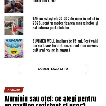
alături de tine?
TAG investește 500.000 de euro în retail în
2026, pentru modernizarea magazinelor și
extinderea portofoliului
SUMMER WELL implineste 15 ani. Festivalul
care a transformat muzica intr-un univers
cultural revine in august
SURSA: ziarul ceahlaul
COMENTEAZA SI TU
ARTICOLE PE ACEIASI TEMA:
PRIMA
AFACERI
URMATORUL
Aluminiu sau oțel: ce alegi pentru
Totul pentru turism | Sibiul de AZI
un pavilion rezistent și ușor?