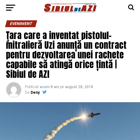
EVENIMENT
Ţara care a inventat pistolul-
mitralieră Uzi anunță un contract
pentru dezvoltarea unei rachete
capabile să atingă orice țintă |
Sibiul de AZI
Publicat
acum 8 ani
pe
august 28, 2018
De
Deny