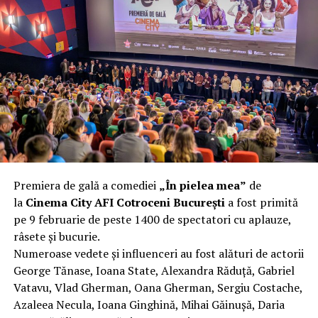
pavilion cu cadru subțire de oțel ieftin s-a strâmbat
complet după o rafală de vânt care probabil nu depășea
40 km/h. Nu s-a prăbușit, dar s-a deformat atât de tare
încât nu a mai putut fi pliat. Proprietarul l-a aruncat la
fier vechi a doua zi. Asta ca să fie clar de la început: nu
vorbim despre preferințe estetice, ci despre
funcționalitate reală.
Aluminiul, pe scurt: ușor,
rezistent la coroziune, dar cu
Premiera de gală a comediei
„În pielea mea”
de
nuanțe
la
Cinema City AFI Cotroceni București
a fost primită
pe 9 februarie de peste 1400 de spectatori cu aplauze,
Aluminiul e materialul care apare primul în conversație
râsete și bucurie.
când cineva caută un pavilion ușor. Și pe bună dreptate.
Numeroase vedete și influenceri au fost alături de actorii
Densitatea aluminiului e de aproximativ 2,7 g/cm³, față
George Tănase, Ioana State, Alexandra Răduță, Gabriel
de circa 7,8 g/cm³ pentru oțel. Practic, la un volum
Vatavu, Vlad Gherman, Oana Gherman, Sergiu Costache,
identic, aluminiul cântărește cam o treime din greutatea
Azaleea Necula, Ioana Ginghină, Mihai Găinușă, Daria
oțelului. Pentru oricine transportă, montează și