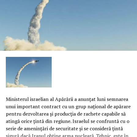
Ministerul israelian al Apărării a anunţat luni semnarea
unui important contract cu un grup naţional de apărare
pentru dezvoltarea şi producţia de rachete capabile să
atingă orice ţintă din regiune. Israelul se confruntă cu o
serie de ameninţări de securitate şi se consideră ţintă
sigură dacă Iranul obţine arma nucleară. Tehnic, este în