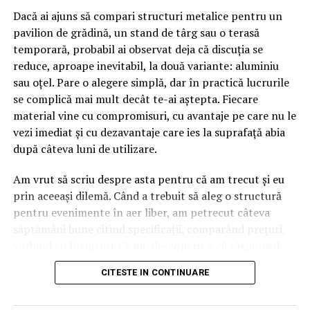
Dacă ai ajuns să compari structuri metalice pentru un
pavilion de grădină, un stand de târg sau o terasă
temporară, probabil ai observat deja că discuția se
reduce, aproape inevitabil, la două variante: aluminiu
sau oțel. Pare o alegere simplă, dar în practică lucrurile
se complică mai mult decât te-ai aștepta. Fiecare
material vine cu compromisuri, cu avantaje pe care nu le
vezi imediat și cu dezavantaje care ies la suprafață abia
după câteva luni de utilizare.
Am vrut să scriu despre asta pentru că am trecut și eu
prin aceeași dilemă. Când a trebuit să aleg o structură
pentru evenimente în aer liber, am petrecut câteva
săptămâni bune citind specificații, comparând prețuri,
vorbind cu furnizori. Ce am descoperit e că răspunsul
„corect” depinde mult de context, de cât de des muți
CITESTE IN CONTINUARE
pavilionul și de ce condiții meteo ai de înfruntat.