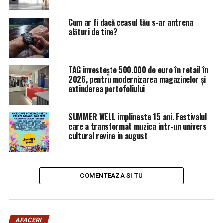
avionului de vânătoare F-15I, sistemul de apărare laser
THEL şi sistemul de apărare antirachetă Arrow.
Cum ar fi dacă ceasul tău s-ar antrena
alături de tine?
ARTICOLE PE ACEIASI TEMA:
PRIMA
URMATORUL
TAG investește 500.000 de euro în retail în
Compania Tarom introduce o destinație nouă. Unde va fi
2026, pentru modernizarea magazinelor și
și cât va costa biletul | Sibiul de AZI
extinderea portofoliului
NU RATATI
Noi drepturi pentru cei care fac cumpărături online |
SUMMER WELL implineste 15 ani. Festivalul
Sibiul de AZI
care a transformat muzica intr-un univers
cultural revine in august
COMENTEAZA SI TU
AFACERI