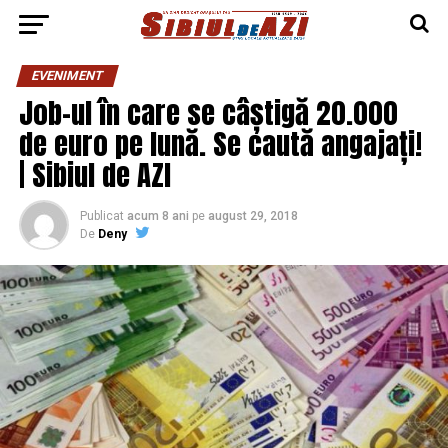
EVENIMENT
Job-ul în care se câștigă 20.000
de euro pe lună. Se caută angajați!
| Sibiul de AZI
Publicat
acum 8 ani
pe
august 29, 2018
De
Deny