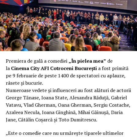
încât nu a mai putut fi pliat. Proprietarul l-a aruncat la
fier vechi a doua zi. Asta ca să fie clar de la început: nu
vorbim despre preferințe estetice, ci despre
funcționalitate reală.
Aluminiul, pe scurt: ușor,
rezistent la coroziune, dar cu
Premiera de gală a comediei
„În pielea mea”
de
nuanțe
la
Cinema City AFI Cotroceni București
a fost primită
pe 9 februarie de peste 1400 de spectatori cu aplauze,
Aluminiul e materialul care apare primul în conversație
râsete și bucurie.
când cineva caută un pavilion ușor. Și pe bună dreptate.
Numeroase vedete și influenceri au fost alături de actorii
Densitatea aluminiului e de aproximativ 2,7 g/cm³, față
George Tănase, Ioana State, Alexandra Răduță, Gabriel
de circa 7,8 g/cm³ pentru oțel. Practic, la un volum
Vatavu, Vlad Gherman, Oana Gherman, Sergiu Costache,
identic, aluminiul cântărește cam o treime din greutatea
Azaleea Necula, Ioana Ginghină, Mihai Găinușă, Daria
oțelului. Pentru oricine transportă, montează și
Jane, Cătălin Coșarcă și Toto Dumitrescu.
demontează frecvent o structură, diferența asta se
simte enorm.
„Este o comedie care nu urmărește tiparele ultimelor