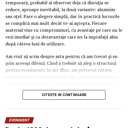
temporară, probabil ai observat deja că discuția se
reduce, aproape inevitabil, la două variante: aluminiu
sau oțel. Pare o alegere simplă, dar în practică lucrurile
se complică mai mult decât te-ai aștepta. Fiecare
material vine cu compromisuri, cu avantaje pe care nu le
vezi imediat și cu dezavantaje care ies la suprafață abia
după câteva luni de utilizare.
Am vrut să scriu despre asta pentru că am trecut și eu
prin aceeași dilemă. Când a trebuit să aleg o structură
pentru evenimente în aer liber, am petrecut câteva
săptămâni bune citind specificații, comparând prețuri,
vorbind cu furnizori. Ce am descoperit e că răspunsul
„corect” depinde mult de context, de cât de des muți
CITESTE IN CONTINUARE
pavilionul și de ce condiții meteo ai de înfruntat.
De ce contează alegerea
EVENIMENT
materialului mai mult decât