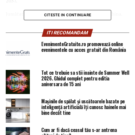
2037.
Jumătate din acest număr va fi necesar doar în China.
CITESTE IN CONTINUARE
Extinderea pieţei aviatice în Asia creează joburi care nu
ITI RECOMANDAM
pot fi ocupate de populaţia locală, de aceea
companiile asiatice, în special cele chineze, recrutează
EvenimenteGratuite.ro promovează online
mai mulţi piloţi de pe alte continente, cărora le pot oferi
evenimentele cu acces gratuit din România
salarii mult mai mari decât ar primi în ţara lor.
Tot ce trebuie sa stii inainte de Summer Well
ARTICOLE PE ACEIASI TEMA:
PRIMA
2026. Ghidul complet pentru editia
aniversara de 15 ani
URMATORUL
S-a întins gard la graniţa cu România: Situaţia este
„foarte îngrijorătoare” | Sibiul de AZI
Mașinile de spălat și uscătoarele bazate pe
NU RATATI
inteligență artificială îți cunosc hainele mai
„I-a împins pe producătorii autohtoni în pragul
bine decât tine
falimentului” | Sibiul de AZI
Cum ar fi dacă ceasul tău s-ar antrena