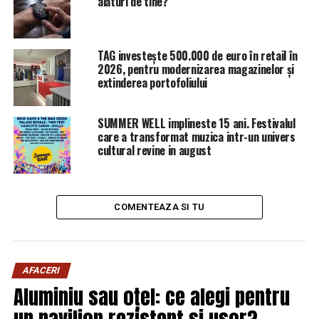
alături de tine?
TAG investește 500.000 de euro în retail în
2026, pentru modernizarea magazinelor și
extinderea portofoliului
SUMMER WELL implineste 15 ani. Festivalul
care a transformat muzica intr-un univers
cultural revine in august
COMENTEAZA SI TU
AFACERI
Aluminiu sau oțel: ce alegi pentru
un pavilion rezistent și ușor?