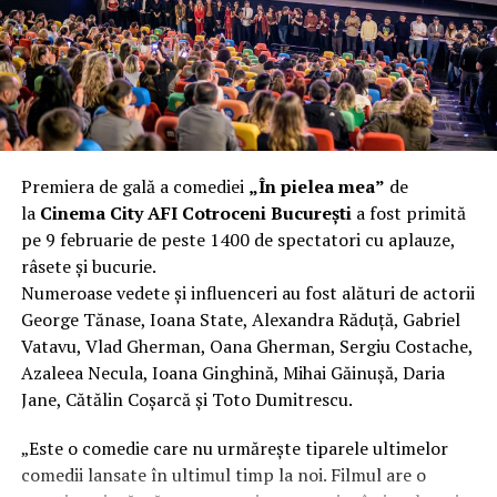
fier vechi a doua zi. Asta ca să fie clar de la început: nu
vorbim despre preferințe estetice, ci despre
funcționalitate reală.
Aluminiul, pe scurt: ușor,
rezistent la coroziune, dar cu
Premiera de gală a comediei
„În pielea mea”
de
nuanțe
la
Cinema City AFI Cotroceni București
a fost primită
pe 9 februarie de peste 1400 de spectatori cu aplauze,
Aluminiul e materialul care apare primul în conversație
râsete și bucurie.
când cineva caută un pavilion ușor. Și pe bună dreptate.
Numeroase vedete și influenceri au fost alături de actorii
Densitatea aluminiului e de aproximativ 2,7 g/cm³, față
George Tănase, Ioana State, Alexandra Răduță, Gabriel
de circa 7,8 g/cm³ pentru oțel. Practic, la un volum
Vatavu, Vlad Gherman, Oana Gherman, Sergiu Costache,
identic, aluminiul cântărește cam o treime din greutatea
Azaleea Necula, Ioana Ginghină, Mihai Găinușă, Daria
oțelului. Pentru oricine transportă, montează și
Jane, Cătălin Coșarcă și Toto Dumitrescu.
demontează frecvent o structură, diferența asta se
simte enorm.
„Este o comedie care nu urmărește tiparele ultimelor
comedii lansate în ultimul timp la noi. Filmul are o
Un alt avantaj greu de ignorat e rezistența naturală la