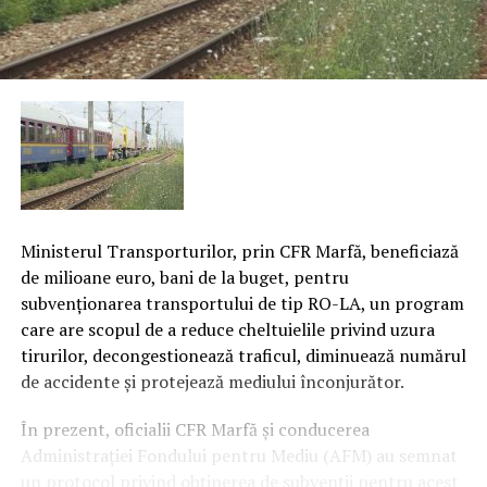
Ministerul Transporturilor, prin CFR Marfă, beneficiază
de milioane euro, bani de la buget, pentru
subvenţionarea transportului de tip RO-LA, un program
care are scopul de a reduce cheltuielile privind uzura
tirurilor, decongestionează traficul, diminuează numărul
de accidente şi protejează mediului înconjurător.
În prezent, oficialii CFR Marfă şi conducerea
Administraţiei Fondului pentru Mediu (AFM) au semnat
un protocol privind obţinerea de subvenţii pentru acest