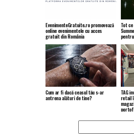
EvenimenteGratuite.ro promovează
Tot ce 
online evenimentele cu acces
Summer
gratuit din România
pentru
Cum ar fi dacă ceasul tău s-ar
TAG in
antrena alături de tine?
retail
magazi
portofo