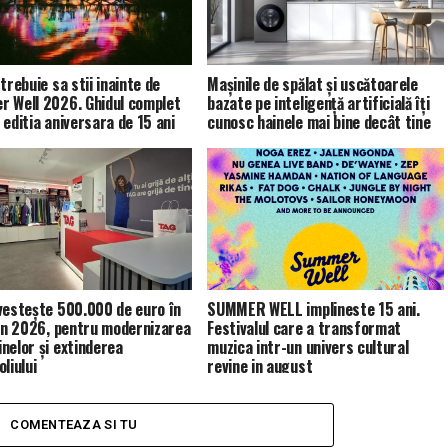
trebuie sa stii inainte de
Mașinile de spălat și uscătoarele
 Well 2026. Ghidul complet
bazate pe inteligență artificială îți
 editia aniversara de 15 ani
cunosc hainele mai bine decât tine
vestește 500.000 de euro în
SUMMER WELL implineste 15 ani.
 în 2026, pentru modernizarea
Festivalul care a transformat
nelor și extinderea
muzica intr-un univers cultural
liului
revine in august
COMENTEAZA SI TU