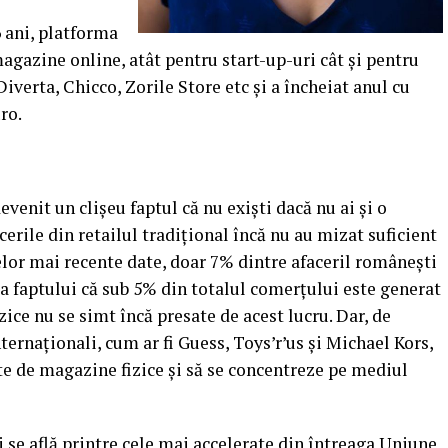
 ani, platforma
gazine online, atât pentru start-up-uri cât şi pentru
verta, Chicco, Zorile Store etc şi a încheiat anul cu
ro.
devenit un clişeu faptul că nu exişti dacă nu ai şi o
cerile din retailul tradiţional încă nu au mizat suficient
lor mai recente date, doar 7% dintre afaceril româneşti
za faptului că sub 5% din totalul comerţului este generat
zice nu se simt încă presate de acest lucru. Dar, de
ernaţionali, cum ar fi Guess, Toys’r’us şi Michael Kors,
e de magazine fizice şi să se concentreze pe mediul
i se află printre cele mai accelerate din întreaga Uniune