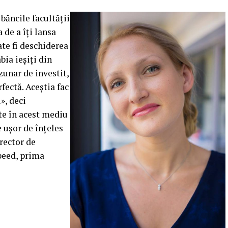
 băncile facultăţii
a de a îţi lansa
ate fi deschiderea
bia ieşiţi din
zunar de investit,
rfectă.
Aceştia fac
», deci
te în acest mediu
e uşor de înţeles
irector de
peed, prima