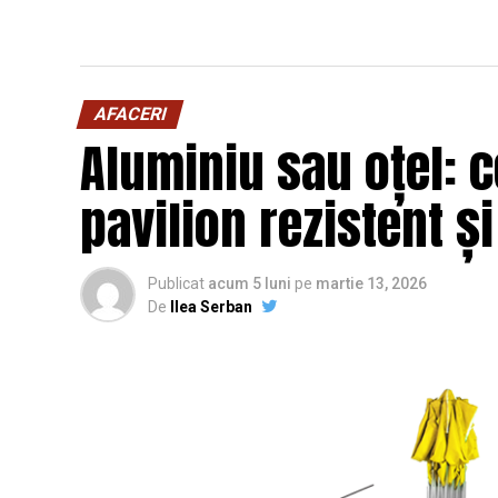
AFACERI
Aluminiu sau oțel: c
pavilion rezistent ș
Publicat
acum 5 luni
pe
martie 13, 2026
De
Ilea Serban