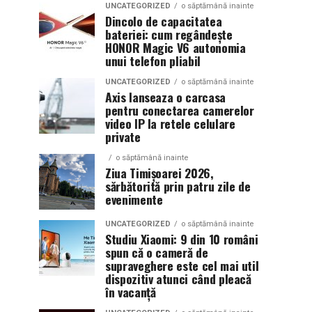
UNCATEGORIZED
o săptămână inainte
Dincolo de capacitatea
bateriei: cum regândește
HONOR Magic V6 autonomia
unui telefon pliabil
UNCATEGORIZED
o săptămână inainte
Axis lanseaza o carcasa
pentru conectarea camerelor
video IP la retele celulare
private
o săptămână inainte
Ziua Timișoarei 2026,
sărbătorită prin patru zile de
evenimente
UNCATEGORIZED
o săptămână inainte
Studiu Xiaomi: 9 din 10 români
spun că o cameră de
supraveghere este cel mai util
dispozitiv atunci când pleacă
în vacanță