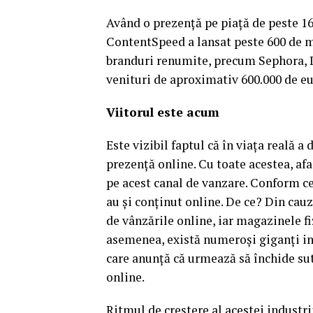
Având o prezenţă pe piaţă de peste 16
ContentSpeed a lansat peste 600 de ma
branduri renumite, precum Sephora, Di
venituri de aproximativ 600.000 de eu
Viitorul este acum
Este vizibil faptul că în viaţa reală a 
prezenţă online. Cu toate acestea, afa
pe acest canal de vanzare. Conform ce
au şi conţinut online. De ce? Din cau
de vânzările online, iar magazinele fi
asemenea, există numeroşi giganţi int
care anunţă că urmează să închide sut
online.
Ritmul de creştere al acestei industri