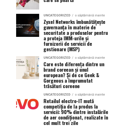
UNCATEGORIZED
o săptămână inainte
Zyxel Networks îmbunătățește
guvernanța în materie de
securitate a produselor pentru
a proteja IMM-urile și
furnizorii de servicii de
gestionare (MSP)
UNCATEGORIZED
o săptămână inainte
Care este diferența dintre un
brand coreean și unul
european? Și de ce Geek &
Gorgeous a împrumutat
trăsături coreene
UNCATEGORIZED
o săptămână inainte
Retailul electro-IT mută
competiția de la produs la
servicii: 90% dintre instalările
de aer condiționat, realizate în
cel mult trei zile