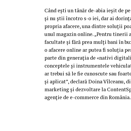
Când eşti un tânăr de-abia ieşit de pe
şi nu ştii încotro s-o iei, dar ai dorinţ
propria afacere, una dintre soluţii po
unul magazin online. „Pentru tinerii a
facultate şi fără prea mulţi bani în bu
o afacere online ar putea fi soluţia pe
parte din generaţia de «nativi digitali
conceptele şi instrumentele vehicula
ar trebui să le fie cunoscute sau foart
şi aplicat”, declară Doina Vîlceanu, d
marketing şi dezvoltare la ContentS
agenţie de e-commerce din România.