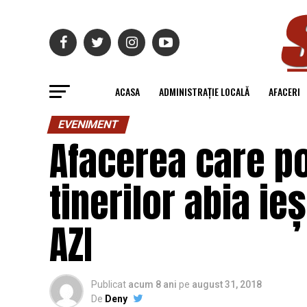
ACASA
ADMINISTRAȚIE LOCALĂ
AFACERI
EVENIMENT
Afacerea care p
tinerilor abia ieș
AZI
Publicat
acum 8 ani
pe
august 31, 2018
De
Deny