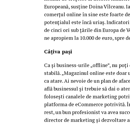
Europeană, susţine Doina Vîlceanu. Iar
comerţul online în sine este foarte d
potenţialul este încă uriaş. Indicator
de cinci ori sub ţările din Europa de 
ne apropiem la 10.000 de euro, spre de
Câţiva paşi
Ca şi business-urile „offline”, nu poţ
stabilă. „Magazinul online este doar u
ca atare. Ai nevoie de un plan de afac
află businessul şi trebuie să dai o ate
foloseşti canalele de marketing potrivit
platforma de eCommerce potrivită. În 
rest, un bun profesionist va avea succe
director de marketing şi dezvoltare 