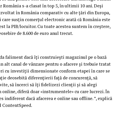
 România s-a clasat în top 5, în ultimii 10 ani. Deşi
ezvoltat în România comparativ cu alte ţări din Europa,
ii care susţin comerţul electronic arată că România este
Vest la PIB/locuitor. Cu toate acestea suntem în creştere,
osebire de 8.600 de euro anul trecut.
i da faliment dacă îţi construieşti magazinul pe o bază
n alt canal de vânzare pentru o afacere şi trebuie tratat
eri cu investiţii dimensionate conform etapei în care se
nţie deosebită diferenţierii faţă de concurenţă, să
e, să încerci să îţi fidelizezi clienţii şi să alegi
online, diferă doar «instrumentele» cu care lucrezi. În
s indiferent dacă afacerea e online sau offline. ”, explică
al ContentSpeed.