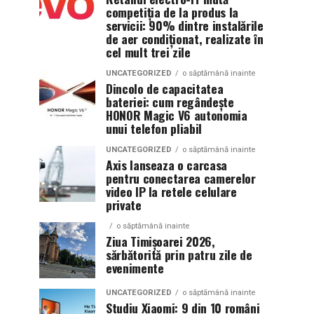
competiția de la produs la
servicii: 90% dintre instalările
de aer condiționat, realizate în
cel mult trei zile
UNCATEGORIZED
o săptămână inainte
Dincolo de capacitatea
bateriei: cum regândește
HONOR Magic V6 autonomia
unui telefon pliabil
UNCATEGORIZED
o săptămână inainte
Axis lanseaza o carcasa
pentru conectarea camerelor
video IP la retele celulare
private
o săptămână inainte
Ziua Timișoarei 2026,
sărbătorită prin patru zile de
evenimente
UNCATEGORIZED
o săptămână inainte
Studiu Xiaomi: 9 din 10 români