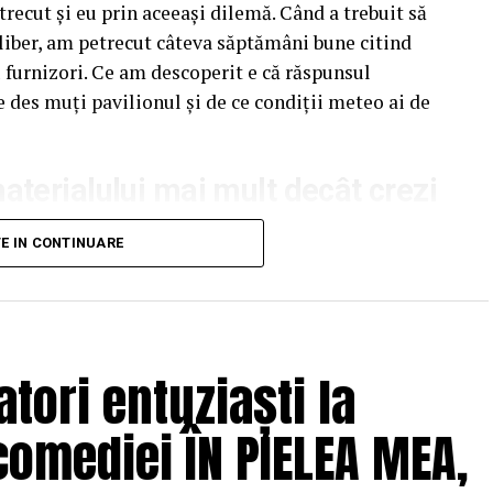
recut și eu prin aceeași dilemă. Când a trebuit să
liber, am petrecut câteva săptămâni bune citind
u furnizori. Ce am descoperit e că răspunsul
e des muți pavilionul și de ce condiții meteo ai de
terialului mai mult decât crezi
unui pavilion ca pe un detaliu secundar. Atenția
TE IN CONTINUARE
pectul acoperișului sau spre preț. Materialul din
ndal, ca un lucru „tehnic” care nu pare să facă o
e greșeala.
tori entuziaști la
trucții. Tot ce ține de stabilitate, durabilitate,
depinde direct de metalul folosit. Un pavilion cu
comediei ÎN PIELEA MEA,
evine un pericol real, nu doar o neplăcere.
um un pavilion cu cadru subțire de oțel ieftin s-a