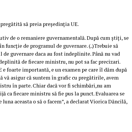
pregătită să preia preşedinţia UE.
cutiv de o remaniere guvernamentală. După cum ştiţi, se
 în funcţie de programul de guvernare. (..)Trebuie să
 de guvernare daca au fost indeplinite. Până nu vad
deplinită de fiecare ministru, nu pot sa fac precizari.
E e foarte importantă, e un examen pe care îl dăm după
să vă asigur că suntem în grafic cu pregătirile, avem
istru în parte. Chiar dacă vor fi schimbări,nu am
jă ca fiecare ministru să fie pus la punct. Evaluarea se
e luna aceasta o să o facem”, a declarat Viorica Dăncilă,