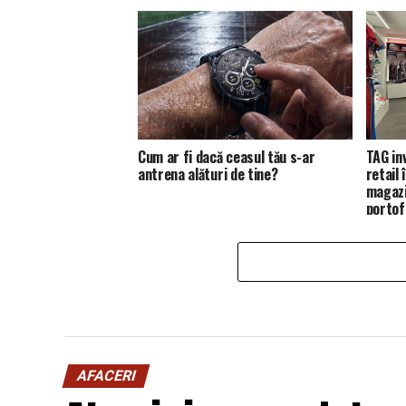
Cum ar fi dacă ceasul tău s-ar
TAG in
antrena alături de tine?
retail
magazi
portofo
AFACERI