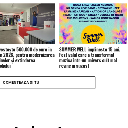
vestește 500.000 de euro în
SUMMER WELL implineste 15 ani.
 în 2026, pentru modernizarea
Festivalul care a transformat
nelor și extinderea
muzica intr-un univers cultural
liului
revine in august
COMENTEAZA SI TU