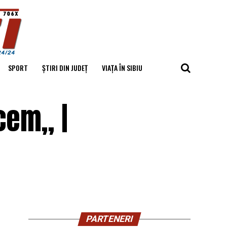
SPORT
ȘTIRI DIN JUDEȚ
VIAȚA ÎN SIBIU
cem„ |
PARTENERI