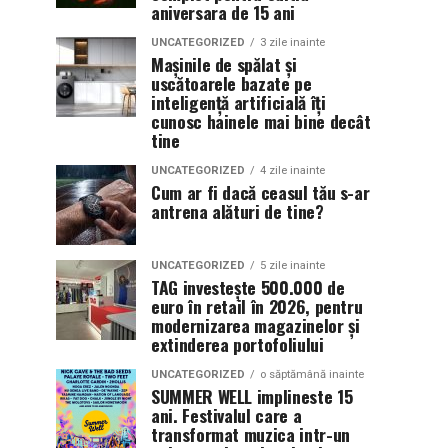
aniversara de 15 ani
UNCATEGORIZED
3 zile inainte
Mașinile de spălat și
uscătoarele bazate pe
inteligență artificială îți
cunosc hainele mai bine decât
tine
UNCATEGORIZED
4 zile inainte
Cum ar fi dacă ceasul tău s-ar
antrena alături de tine?
UNCATEGORIZED
5 zile inainte
TAG investește 500.000 de
euro în retail în 2026, pentru
modernizarea magazinelor și
extinderea portofoliului
UNCATEGORIZED
o săptămână inainte
SUMMER WELL implineste 15
ani. Festivalul care a
transformat muzica intr-un