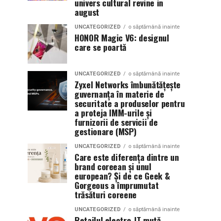
univers cultural revine in
august
UNCATEGORIZED
o săptămână inainte
HONOR Magic V6: designul
care se poartă
UNCATEGORIZED
o săptămână inainte
Zyxel Networks îmbunătățește
guvernanța în materie de
securitate a produselor pentru
a proteja IMM-urile și
furnizorii de servicii de
gestionare (MSP)
UNCATEGORIZED
o săptămână inainte
Care este diferența dintre un
brand coreean și unul
european? Și de ce Geek &
Gorgeous a împrumutat
trăsături coreene
UNCATEGORIZED
o săptămână inainte
Retailul electro-IT mută