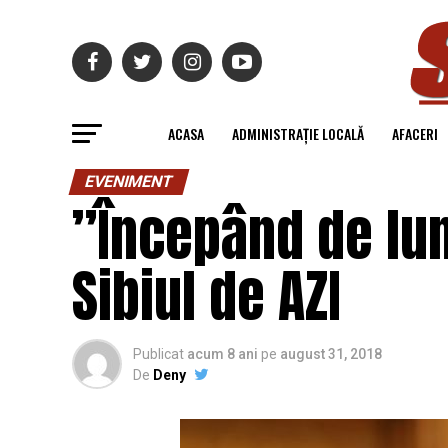
ACASA
ADMINISTRAȚIE LOCALĂ
AFACERI
EVENIMENT
”Începând de lun
Sibiul de AZI
Publicat
acum 8 ani
pe
august 31, 2018
De
Deny