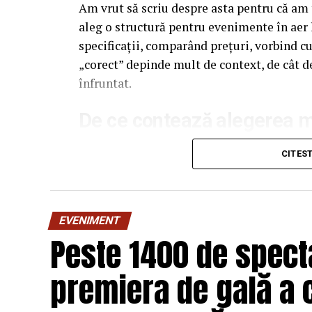
Am vrut să scriu despre asta pentru că am t
aleg o structură pentru evenimente în aer 
specificații, comparând prețuri, vorbind c
„corect” depinde mult de context, de cât d
înfruntat.
De ce contează alegerea ma
Multe persoane tratează cadrul metalic al 
CITES
merge, de obicei, spre dimensiuni, spre as
care e făcută structura rămâne undeva pe fu
diferență vizibilă. Dar tocmai aici intervin
EVENIMENT
Peste 1400 de specta
Cadrul este, practic, scheletul întregii cons
greutate, ușurință în transport și montaj 
premiera de gală a 
structură slabă într-o zi cu vânt moderat d
Am văzut la un eveniment de vara trecută c