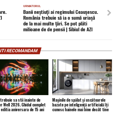
URMATORUL
are.
Banii neștiuți ai regimului Ceaușescu.
ZI
România trebuie să ia o sumă uriașă
de la mai multe țări. Se pot plăti
milioane de de pensii | Sibiul de AZI
ITI RECOMANDAM
trebuie sa stii inainte de
Mașinile de spălat și uscătoarele
 Well 2026. Ghidul complet
bazate pe inteligență artificială îți
 editia aniversara de 15 ani
cunosc hainele mai bine decât tine