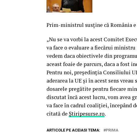
Prim-ministrul susţine că România e 
„Nu se va vorbi la acest Comitet Exe
va face o evaluare a fiecărui ministru
vedem daca obiectivele din programul
aceast foaie de parcurs, daca a fost in
Pentru noi, preşedinţia Consiliului U
aderarea la UE şi în acest sens vreau 
dosarele pregătite pentru fiecare min
discutat încă acest lucru, vom avea gri
va face în cadrul coaliţiei, începând d
citată de
Știripesurse.ro
.
ARTICOLE PE ACEIASI TEMA:
PRIMA