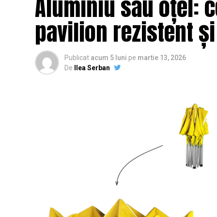
Aluminiu sau oțel: c
pavilion rezistent ș
Publicat
acum 5 luni
pe
martie 13, 2026
De
Ilea Serban