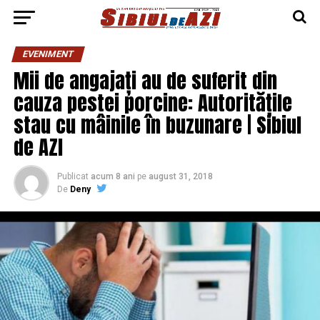
EVENIMENT
Mii de angajați au de suferit din
cauza pestei porcine: Autoritățile
stau cu mâinile în buzunare | Sibiul
de AZI
Publicat
acum 8 ani
pe
august 31, 2018
De
Deny