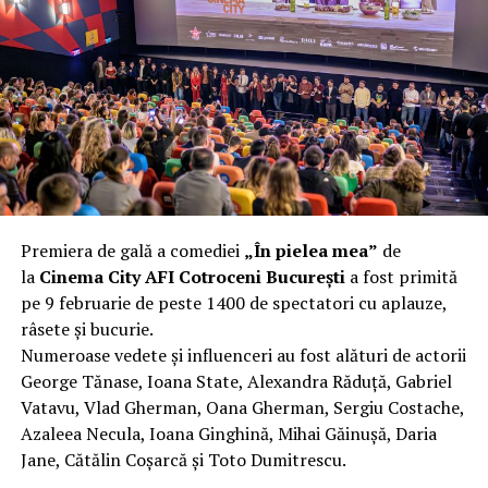
complet după o rafală de vânt care probabil nu depășea
40 km/h. Nu s-a prăbușit, dar s-a deformat atât de tare
încât nu a mai putut fi pliat. Proprietarul l-a aruncat la
fier vechi a doua zi. Asta ca să fie clar de la început: nu
vorbim despre preferințe estetice, ci despre
funcționalitate reală.
Aluminiul, pe scurt: ușor,
rezistent la coroziune, dar cu
Premiera de gală a comediei
„În pielea mea”
de
nuanțe
la
Cinema City AFI Cotroceni București
a fost primită
pe 9 februarie de peste 1400 de spectatori cu aplauze,
Aluminiul e materialul care apare primul în conversație
râsete și bucurie.
când cineva caută un pavilion ușor. Și pe bună dreptate.
Numeroase vedete și influenceri au fost alături de actorii
Densitatea aluminiului e de aproximativ 2,7 g/cm³, față
George Tănase, Ioana State, Alexandra Răduță, Gabriel
de circa 7,8 g/cm³ pentru oțel. Practic, la un volum
Vatavu, Vlad Gherman, Oana Gherman, Sergiu Costache,
identic, aluminiul cântărește cam o treime din greutatea
Azaleea Necula, Ioana Ginghină, Mihai Găinușă, Daria
oțelului. Pentru oricine transportă, montează și
Jane, Cătălin Coșarcă și Toto Dumitrescu.
demontează frecvent o structură, diferența asta se