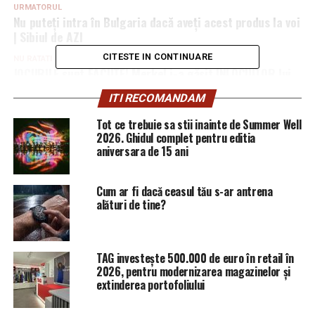
URMATORUL
Nu puteți intra în Bulgaria dacă aveți acest produs la voi
| Sibiul de AZI
CITESTE IN CONTINUARE
NU RATATI
JOCURILE sunt FĂCUTE! Merkel i-a găsit ÎNLOCUITOR lui
JUNKER | Sibiul de AZI
ITI RECOMANDAM
Tot ce trebuie sa stii inainte de Summer Well
2026. Ghidul complet pentru editia
aniversara de 15 ani
Cum ar fi dacă ceasul tău s-ar antrena
alături de tine?
TAG investește 500.000 de euro în retail în
2026, pentru modernizarea magazinelor și
extinderea portofoliului