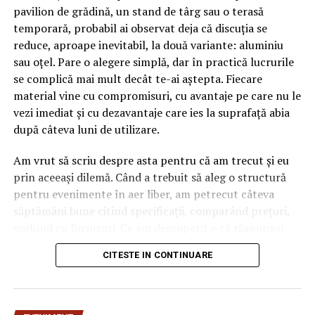
pavilion de grădină, un stand de târg sau o terasă
temporară, probabil ai observat deja că discuția se
reduce, aproape inevitabil, la două variante: aluminiu
sau oțel. Pare o alegere simplă, dar în practică lucrurile
se complică mai mult decât te-ai aștepta. Fiecare
material vine cu compromisuri, cu avantaje pe care nu le
vezi imediat și cu dezavantaje care ies la suprafață abia
după câteva luni de utilizare.
Am vrut să scriu despre asta pentru că am trecut și eu
prin aceeași dilemă. Când a trebuit să aleg o structură
pentru evenimente în aer liber, am petrecut câteva
săptămâni bune citind specificații, comparând prețuri,
vorbind cu furnizori. Ce am descoperit e că răspunsul
„corect” depinde mult de context, de cât de des muți
CITESTE IN CONTINUARE
pavilionul și de ce condiții meteo ai de înfruntat.
De ce contează alegerea