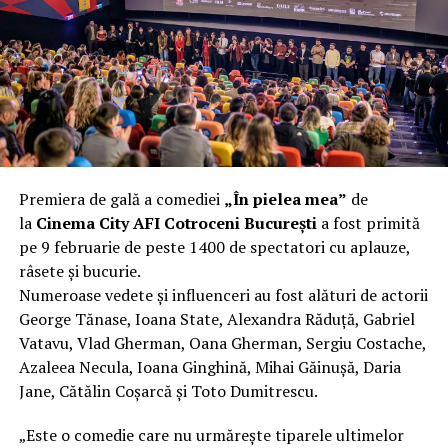
încât nu a mai putut fi pliat. Proprietarul l-a aruncat la
fier vechi a doua zi. Asta ca să fie clar de la început: nu
vorbim despre preferințe estetice, ci despre
funcționalitate reală.
Aluminiul, pe scurt: ușor,
rezistent la coroziune, dar cu
Premiera de gală a comediei
„În pielea mea”
de
nuanțe
la
Cinema City AFI Cotroceni București
a fost primită
pe 9 februarie de peste 1400 de spectatori cu aplauze,
Aluminiul e materialul care apare primul în conversație
râsete și bucurie.
când cineva caută un pavilion ușor. Și pe bună dreptate.
Numeroase vedete și influenceri au fost alături de actorii
Densitatea aluminiului e de aproximativ 2,7 g/cm³, față
George Tănase, Ioana State, Alexandra Răduță, Gabriel
de circa 7,8 g/cm³ pentru oțel. Practic, la un volum
Vatavu, Vlad Gherman, Oana Gherman, Sergiu Costache,
identic, aluminiul cântărește cam o treime din greutatea
Azaleea Necula, Ioana Ginghină, Mihai Găinușă, Daria
oțelului. Pentru oricine transportă, montează și
Jane, Cătălin Coșarcă și Toto Dumitrescu.
demontează frecvent o structură, diferența asta se
simte enorm.
„Este o comedie care nu urmărește tiparele ultimelor