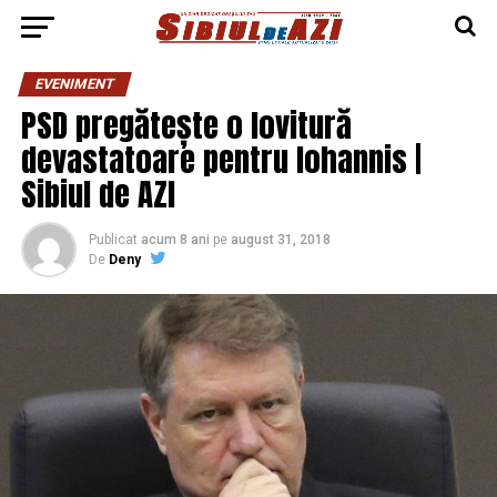
EVENIMENT
PSD pregătește o lovitură
devastatoare pentru Iohannis |
Sibiul de AZI
Publicat
acum 8 ani
pe
august 31, 2018
De
Deny