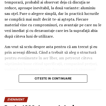
temporară, probabil ai observat deja că discuția se
reduce, aproape inevitabil, la două variante: aluminiu
sau oțel. Pare o alegere simplă, dar în practică lucrurile
se complică mai mult decât te-ai aștepta. Fiecare
material vine cu compromisuri, cu avantaje pe care nu le
vezi imediat și cu dezavantaje care ies la suprafață abia
după câteva luni de utilizare.
Am vrut să scriu despre asta pentru că am trecut și eu
prin aceeași dilemă. Când a trebuit să aleg o structură
pentru evenimente în aer liber, am petrecut câteva
săptămâni bune citind specificații, comparând prețuri,
vorbind cu furnizori. Ce am descoperit e că răspunsul
„corect” depinde mult de context, de cât de des muți
CITESTE IN CONTINUARE
pavilionul și de ce condiții meteo ai de înfruntat.
De ce contează alegerea
EVENIMENT
materialului mai mult decât