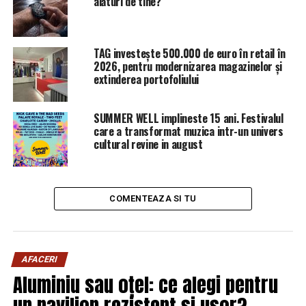
alături de tine?
Este foarte posibil ca Ministerul de Externe să solicite
rechemarea lui Maior, chiar dacă acuzaţiile acestuia s-au
dovedit a fi întemeiate.
TAG investește 500.000 de euro în retail în
2026, pentru modernizarea magazinelor și
extinderea portofoliului
ARTICOLE PE ACEIASI TEMA:
PRIMA
URMATORUL
SUMMER WELL implineste 15 ani. Festivalul
JOCURILE sunt FĂCUTE! Merkel i-a găsit ÎNLOCUITOR lui
care a transformat muzica intr-un univers
JUNKER | Sibiul de AZI
cultural revine in august
NU RATATI
motivul REAL pentru care Simona Halep a pierdut din
primul tur la US Open | Sibiul de AZI
COMENTEAZA SI TU
AFACERI
Aluminiu sau oțel: ce alegi pentru
un pavilion rezistent și ușor?