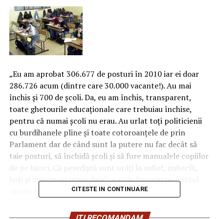
„Eu am aprobat 306.677 de posturi în 2010 iar ei doar
286.726 acum (dintre care 30.000 vacante!). Au mai
închis şi 700 de şcoli. Da, eu am închis, transparent,
toate ghetourile educaţionale care trebuiau închise,
pentru că numai şcoli nu erau. Au urlat toţi politicienii
cu burdihanele pline şi toate cotoroanţele de prin
Parlament dar de când sunt la putere nu fac decât să
taie posturi, să închidă şcoli şi să fure manualele copiilor
de pe bănci. Că pesediştii sunt urâţi la suflet, imbecili,
hoţi şi mincinoşi ştiam deja“, a scris Funeriu pe contul
CITESTE IN CONTINUARE
său de Facebook.
El acuză şi opoziţia care tace şi se complace în acestă
ITI RECOMANDAM