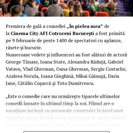
Aluminiul, pe scurt: ușor,
rezistent la coroziune, dar cu
Premiera de gală a comediei
„În pielea mea”
de
nuanțe
la
Cinema City AFI Cotroceni București
a fost primită
pe 9 februarie de peste 1400 de spectatori cu aplauze,
Aluminiul e materialul care apare primul în conversație
râsete și bucurie.
când cineva caută un pavilion ușor. Și pe bună dreptate.
Numeroase vedete și influenceri au fost alături de actorii
Densitatea aluminiului e de aproximativ 2,7 g/cm³, față
George Tănase, Ioana State, Alexandra Răduță, Gabriel
de circa 7,8 g/cm³ pentru oțel. Practic, la un volum
Vatavu, Vlad Gherman, Oana Gherman, Sergiu Costache,
identic, aluminiul cântărește cam o treime din greutatea
Azaleea Necula, Ioana Ginghină, Mihai Găinușă, Daria
oțelului. Pentru oricine transportă, montează și
Jane, Cătălin Coșarcă și Toto Dumitrescu.
demontează frecvent o structură, diferența asta se
simte enorm.
„Este o comedie care nu urmărește tiparele ultimelor
comedii lansate în ultimul timp la noi. Filmul are o
Un alt avantaj greu de ignorat e rezistența naturală la
narațiune jucăușă cu personaje construite în jurul unei
coroziune. Aluminiul formează un strat subțire de oxid
tematici aprins dezbătută în societatea de astăzi. Filmul
pe suprafață care îl protejează de rugină fără să fie
nu conține înjurături și este bazat pe situații inspirate
nevoie de vopsea sau tratamente suplimentare. Într-un
din viața reală.”, spune regizorul Paul Decu.