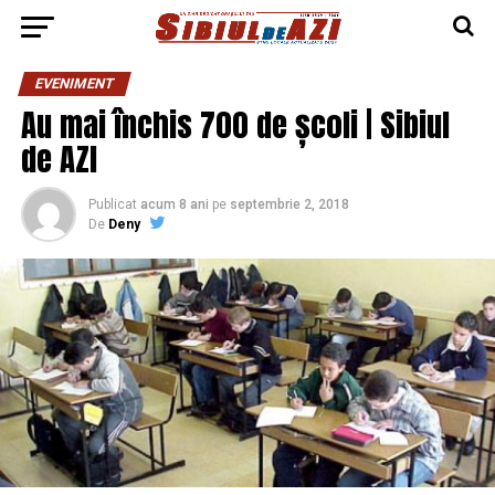
EVENIMENT
Au mai închis 700 de școli | Sibiul
de AZI
Publicat
acum 8 ani
pe
septembrie 2, 2018
De
Deny