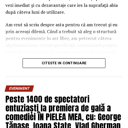
vezi imediat și cu dezavantaje care ies la suprafață abia
după câteva luni de utilizare.
Am vrut să scriu despre asta pentru că am trecut și eu
prin aceeași dilemă. Când a trebuit să aleg o structură
pentru evenimente în aer liber, am petrecut câteva
săptămâni bune citind specificații, comparând prețuri,
vorbind cu furnizori. Ce am descoperit e că răspunsul
„corect” depinde mult de context, de cât de des muți
CITESTE IN CONTINUARE
pavilionul și de ce condiții meteo ai de înfruntat.
De ce contează alegerea
EVENIMENT
materialului mai mult decât
Peste 1400 de spectatori
crezi
entuziaști la premiera de gală a
comediei ÎN PIELEA MEA, cu: George
Multe persoane tratează cadrul metalic al unui pavilion
ca pe un detaliu secundar. Atenția merge, de obicei, spre
Tănase, Ioana State, Vlad Gherman,