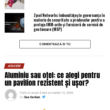
Zyxel Networks îmbunătățește guvernanța în
materie de securitate a produselor pentru a
proteja IMM-urile și furnizorii de servicii de
gestionare (MSP)
COMENTEAZA SI TU
AFACERI
Aluminiu sau oțel: ce alegi pentru
un pavilion rezistent și ușor?
Publicat
acum 5 luni
pe
martie 13, 2026
De
Ilea Serban