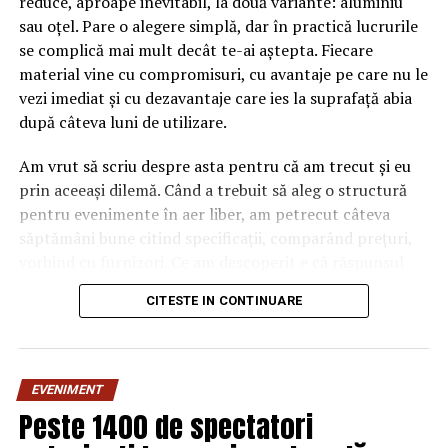
reduce, aproape inevitabil, la două variante: aluminiu
sau oțel. Pare o alegere simplă, dar în practică lucrurile
se complică mai mult decât te-ai aștepta. Fiecare
material vine cu compromisuri, cu avantaje pe care nu le
vezi imediat și cu dezavantaje care ies la suprafață abia
după câteva luni de utilizare.
Am vrut să scriu despre asta pentru că am trecut și eu
prin aceeași dilemă. Când a trebuit să aleg o structură
pentru evenimente în aer liber, am petrecut câteva
săptămâni bune citind specificații, comparând prețuri,
vorbind cu furnizori. Ce am descoperit e că răspunsul
„corect” depinde mult de context, de cât de des muți
CITESTE IN CONTINUARE
pavilionul și de ce condiții meteo ai de înfruntat.
De ce contează alegerea
EVENIMENT
materialului mai mult decât
Peste 1400 de spectatori
crezi