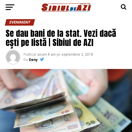
EVENIMENT
Se dau bani de la stat. Vezi dacă
eşti pe listă | Sibiul de AZI
Publicat
acum 8 ani
pe
septembrie 2, 2018
De
Deny