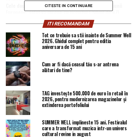
Cele două ţări care vor duce la dezintegrarea Uniunii
CITESTE IN CONTINUARE
Europene. Totul va începe cu Brexitul | Sibiul de AZI
ITI RECOMANDAM
Tot ce trebuie sa stii inainte de Summer Well
2026. Ghidul complet pentru editia
aniversara de 15 ani
Cum ar fi dacă ceasul tău s-ar antrena
alături de tine?
TAG investește 500.000 de euro în retail în
2026, pentru modernizarea magazinelor și
extinderea portofoliului
SUMMER WELL implineste 15 ani. Festivalul
care a transformat muzica intr-un univers
cultural revine in august