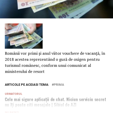
Românii vor primi şi anul viitor vouchere de vacanţă, în
2018 acestea reprezentând o gură de oxigen pentru
turismul românesc, conform unui comunicat al
ministerului de resort
ARTICOLE PE ACEIASI TEMA:
PRIMA
URMATORUL
Cele mai sigure aplicaţii de chat. Niciun serviciu secret
nu îţi poate citi mesajale | Sibiul de AZI
NU RATATI