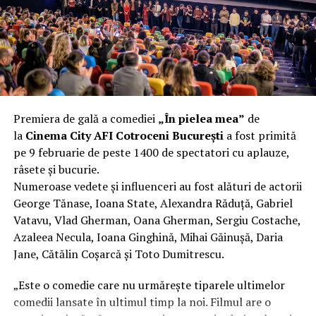
fier vechi a doua zi. Asta ca să fie clar de la început: nu
vorbim despre preferințe estetice, ci despre
funcționalitate reală.
Aluminiul, pe scurt: ușor,
rezistent la coroziune, dar cu
Premiera de gală a comediei
„În pielea mea”
de
nuanțe
la
Cinema City AFI Cotroceni București
a fost primită
pe 9 februarie de peste 1400 de spectatori cu aplauze,
Aluminiul e materialul care apare primul în conversație
râsete și bucurie.
când cineva caută un pavilion ușor. Și pe bună dreptate.
Numeroase vedete și influenceri au fost alături de actorii
Densitatea aluminiului e de aproximativ 2,7 g/cm³, față
George Tănase, Ioana State, Alexandra Răduță, Gabriel
de circa 7,8 g/cm³ pentru oțel. Practic, la un volum
Vatavu, Vlad Gherman, Oana Gherman, Sergiu Costache,
identic, aluminiul cântărește cam o treime din greutatea
Azaleea Necula, Ioana Ginghină, Mihai Găinușă, Daria
oțelului. Pentru oricine transportă, montează și
Jane, Cătălin Coșarcă și Toto Dumitrescu.
demontează frecvent o structură, diferența asta se
simte enorm.
„Este o comedie care nu urmărește tiparele ultimelor
comedii lansate în ultimul timp la noi. Filmul are o
Un alt avantaj greu de ignorat e rezistența naturală la