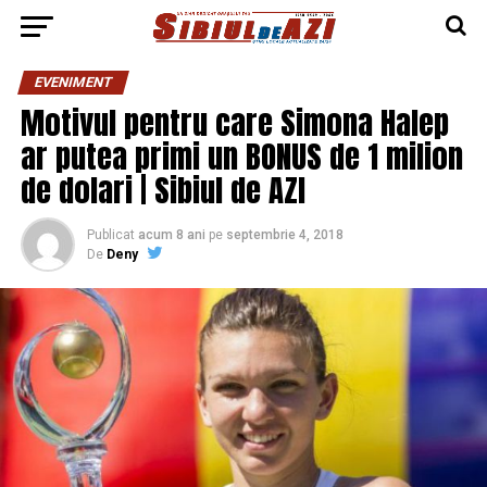
EVENIMENT
Motivul pentru care Simona Halep
ar putea primi un BONUS de 1 milion
de dolari | Sibiul de AZI
Publicat
acum 8 ani
pe
septembrie 4, 2018
De
Deny