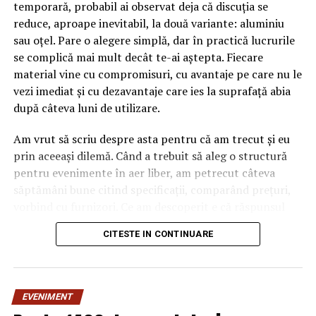
temporară, probabil ai observat deja că discuția se
reduce, aproape inevitabil, la două variante: aluminiu
sau oțel. Pare o alegere simplă, dar în practică lucrurile
se complică mai mult decât te-ai aștepta. Fiecare
material vine cu compromisuri, cu avantaje pe care nu le
vezi imediat și cu dezavantaje care ies la suprafață abia
după câteva luni de utilizare.
Am vrut să scriu despre asta pentru că am trecut și eu
prin aceeași dilemă. Când a trebuit să aleg o structură
pentru evenimente în aer liber, am petrecut câteva
săptămâni bune citind specificații, comparând prețuri,
vorbind cu furnizori. Ce am descoperit e că răspunsul
„corect” depinde mult de context, de cât de des muți
CITESTE IN CONTINUARE
pavilionul și de ce condiții meteo ai de înfruntat.
De ce contează alegerea
EVENIMENT
materialului mai mult decât