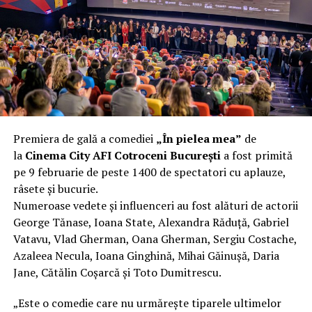
încât nu a mai putut fi pliat. Proprietarul l-a aruncat la
fier vechi a doua zi. Asta ca să fie clar de la început: nu
vorbim despre preferințe estetice, ci despre
funcționalitate reală.
Aluminiul, pe scurt: ușor,
rezistent la coroziune, dar cu
Premiera de gală a comediei
„În pielea mea”
de
nuanțe
la
Cinema City AFI Cotroceni București
a fost primită
pe 9 februarie de peste 1400 de spectatori cu aplauze,
Aluminiul e materialul care apare primul în conversație
râsete și bucurie.
când cineva caută un pavilion ușor. Și pe bună dreptate.
Numeroase vedete și influenceri au fost alături de actorii
Densitatea aluminiului e de aproximativ 2,7 g/cm³, față
George Tănase, Ioana State, Alexandra Răduță, Gabriel
de circa 7,8 g/cm³ pentru oțel. Practic, la un volum
Vatavu, Vlad Gherman, Oana Gherman, Sergiu Costache,
identic, aluminiul cântărește cam o treime din greutatea
Azaleea Necula, Ioana Ginghină, Mihai Găinușă, Daria
oțelului. Pentru oricine transportă, montează și
Jane, Cătălin Coșarcă și Toto Dumitrescu.
demontează frecvent o structură, diferența asta se
simte enorm.
„Este o comedie care nu urmărește tiparele ultimelor