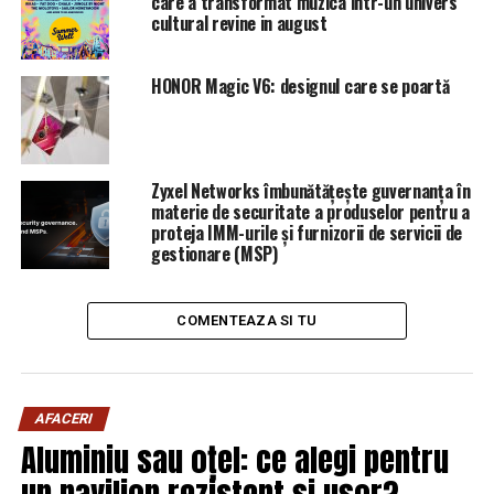
care a transformat muzica intr-un univers
URMATORUL
cultural revine in august
„Păi haideți să vedem ce buget are SRI!” | Sibiul de AZI
NU RATATI
HONOR Magic V6: designul care se poartă
Teodorovici a făcut MARELE ANUNȚ! | Sibiul de AZI
Zyxel Networks îmbunătățește guvernanța în
materie de securitate a produselor pentru a
proteja IMM-urile și furnizorii de servicii de
gestionare (MSP)
COMENTEAZA SI TU
AFACERI
Aluminiu sau oțel: ce alegi pentru
un pavilion rezistent și ușor?