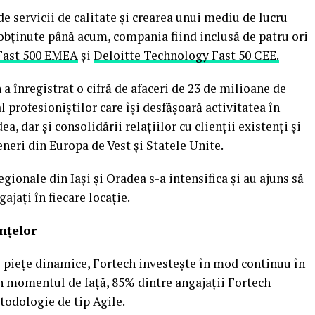
e servicii de calitate şi crearea unui mediu de lucru
 obţinute până acum, compania fiind inclusă de patru ori
Fast 500 EMEA
şi
Deloitte Technology Fast 50 CEE.
 a înregistrat o cifră de afaceri de 23 de milioane de
l profesioniştilor care îşi desfăşoară activitatea în
ea, dar şi consolidării relaţiilor cu clienţii existenţi şi
neri din Europa de Vest şi Statele Unite.
egionale din Iaşi şi Oradea s-a intensifica şi au ajuns să
jaţi în fiecare locaţie.
nţelor
i pieţe dinamice, Fortech investeşte în mod continuu în
n momentul de faţă, 85% dintre angajaţii Fortech
todologie de tip Agile.