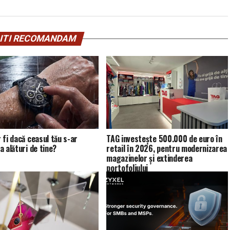
ITI RECOMANDAM
 fi dacă ceasul tău s-ar
TAG investește 500.000 de euro în
a alături de tine?
retail în 2026, pentru modernizarea
magazinelor și extinderea
portofoliului