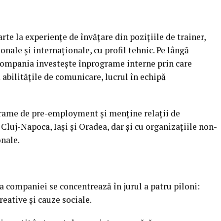
rte la experienţe de învăţare din poziţiile de trainer,
nale şi internaţionale, cu profil tehnic. Pe lângă
compania investeşte înprograme interne prin care
ă abilităţile de comunicare, lucrul în echipă
grame de pre-employment şi menţine relaţii de
 Cluj-Napoca, Iaşi şi Oradea, dar şi cu organizaţiile non-
onale.
a companiei se concentrează în jurul a patru piloni:
reative şi cauze sociale.