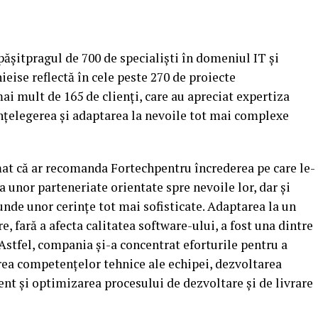
epăşitpragul de 700 de specialişti în domeniul IT şi
ise reflectă în cele peste 270 de proiecte
i mult de 165 de clienţi, care au apreciat expertiza
nţelegerea şi adaptarea la nevoile tot mai complexe
rmat că ar recomanda Fortechpentru încrederea pe care le-
 unor parteneriate orientate spre nevoile lor, dar şi
nde unor cerinţe tot mai sofisticate.
Adaptarea la un
e, fară a afecta calitatea software-ului, a fost una dintre
Astfel, compania şi-a concentrat eforturile pentru a
irea competenţelor tehnice ale echipei, dezvoltarea
nt şi optimizarea procesului de dezvoltare şi de livrare