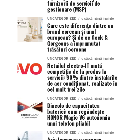
furnizorii de servicii de
gestionare (MSP)
UNCATEGORIZED
o săptămână inainte
Care este diferența dintre un
brand coreean și unul
european? Și de ce Geek &
Gorgeous a împrumutat
trăsături coreene
UNCATEGORIZED
o săptămână inainte
Retailul electro-IT mută
competiția de la produs la
servicii: 90% dintre instalările
de aer condiționat, realizate în
cel mult trei zile
UNCATEGORIZED
o săptămână inainte
Dincolo de capacitatea
bateriei: cum regândește
HONOR Magic V6 autonomia
unui telefon pliabil
UNCATEGORIZED
o săptămână inainte
Axis lanseaza o carcasa