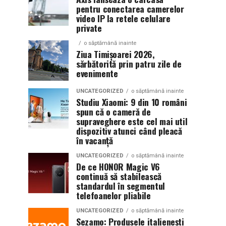
pentru conectarea camerelor
video IP la retele celulare
private
o săptămână inainte
Ziua Timișoarei 2026,
sărbătorită prin patru zile de
evenimente
UNCATEGORIZED
o săptămână inainte
Studiu Xiaomi: 9 din 10 români
spun că o cameră de
supraveghere este cel mai util
dispozitiv atunci când pleacă
în vacanță
UNCATEGORIZED
o săptămână inainte
De ce HONOR Magic V6
continuă să stabilească
standardul în segmentul
telefoanelor pliabile
UNCATEGORIZED
o săptămână inainte
Sezamo: Produsele italienești