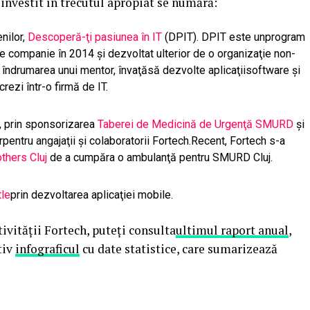
 investit în trecutul apropiat se numără:
nilor,
Descoperă-ţi pasiunea în IT
(DPIT). DPIT este unprogram
 de companie în 2014 şi dezvoltat ulterior de o organizaţie non-
sub îndrumarea unui mentor, învaţăsă dezvolte aplicaţiisoftware şi
ezi într-o firmă de IT.
, prin sponsorizarea
Taberei de Medicină de Urgenţă SMURD
şi
pentru angajaţii şi colaboratorii Fortech.Recent, Fortech s-a
thers Cluj
de a cumpăra o ambulanţă pentru SMURD Cluj.
tle
prin dezvoltarea aplicaţiei mobile.
vităţii Fortech, puteţi consulta
ultimul raport anual
,
tiv
infograficul
cu date statistice, care sumarizează