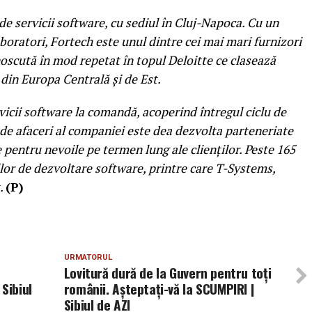
 servicii software, cu sediul în Cluj-Napoca. Cu un
boratori, Fortech este unul dintre cei mai mari furnizori
noscută în mod repetat în topul Deloitte ce clasează
din Europa Centrală şi de Est.
icii software la comandă, acoperind întregul ciclu de
l de afaceri al companiei este dea dezvolta parteneriate
 pentru nevoile pe termen lung ale clienţilor.
Peste 165
lor de dezvoltare software, printre care T-Systems,
.
(P)
URMATORUL
Lovitură dură de la Guvern pentru toţi
Sibiul
românii. Aşteptaţi-vă la SCUMPIRI |
Sibiul de AZI