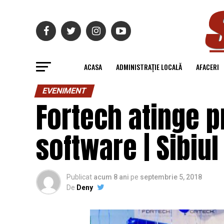
ACASA
ADMINISTRAȚIE LOCALĂ
AFACERI
EVENIMENT
Fortech atinge p
software | Sibiul
Publicat
acum 8 ani
pe
septembrie 5, 2018
De
Deny