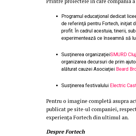
Printre proiectele în care compania a
Programul educaţional dedicat licee
de referinţă pentru Fortech, iniţiat
profit. În cadrul acestuia, tinerii, 
experimentează ce înseamnă să lucr
Susţinerea organizaţiei
SMURD Cluj
organizarea decursuri de prim ajutor
alăturat cauzei Asociaţiei
Beard Bro
Susţinerea festivalului
Electric Cas
Pentru o imagine completă asupra acti
publicat pe site-ul companiei, respec
experienţa Fortech din ultimul an.
Despre Fortech