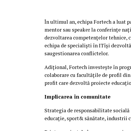
În ultimul an, echipa Fortech a luat pa
mentor sau speaker la conferinţe naţio
dezvoltarea competenţelor tehnice, 
echipa de specialişti în ITîşi dezvolt
saugestionarea conflictelor.
Adiţional, Fortech investeşte în pro
colaborare cu facultăţile de profil din
profit care dezvoltă proiecte educaţi
Implicarea în comunitate
Strategia de responsabilitate socială 
educaţie, sport& sănătate, industrii c