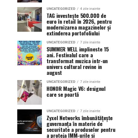
UNCATEGORIZED
4 zile inainte
TAG investește 500.000 de
euro în retail în 2026, pentru
modernizarea magazinelor și
extinderea portofoliului
UNCATEGORIZED
7 zile inainte
SUMMER WELL implineste 15
ani. Festivalul care a
transformat muzica intr-un
univers cultural revine in
august
UNCATEGORIZED
7 zile inainte
HONOR Magic V6: designul
care se poartă
UNCATEGORIZED
7 zile inainte
Zyxel Networks îmbunătățește
guvernanța în materie de
securitate a produselor pentru
a proteja IMM-urile și