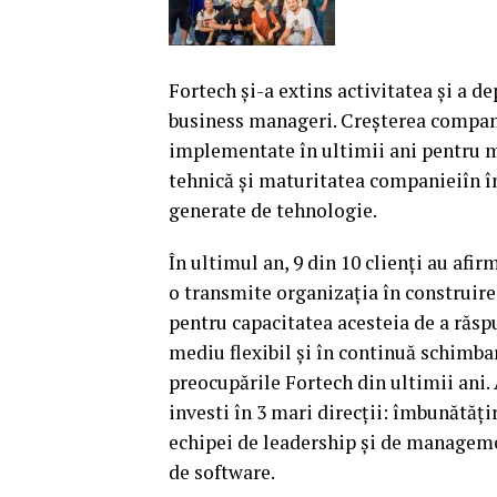
Fortech şi-a extins activitatea şi a d
business manageri. Creşterea companie
implementate în ultimii ani pentru ma
tehnică şi maturitatea companieiîn î
generate de tehnologie.
În ultimul an, 9 din 10 clienţi au afi
o transmite organizaţia în construirea
pentru capacitatea acesteia de a răspu
mediu flexibil şi în continuă schimbar
preocupările Fortech din ultimii ani. 
investi în 3 mari direcţii: îmbunătăţ
echipei de leadership şi de manageme
de software.