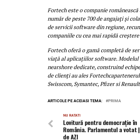
Fortech este o companie românească de
număr de peste 700 de angajaţi şi cola
de servicii software din regiune, recu
companiile cu cea mai rapidă creştere 
Fortech oferă o gamă completă de serv
viaţă al aplicaţiilor software. Modelu
nearshore dedicate, construind echipe
de clienţi au ales Fortechcapartenerul
Swisscom, Symantec, Pfizer si Renault
ARTICOLE PE ACEIASI TEMA:
PRIMA
NU RATATI
Lovitură pentru democraţie în
România. Parlamentul a votat | 
de AZI