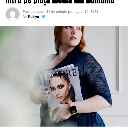
Publicat
acum 37 de minute
pe
august 10, 2026
De
Publyo