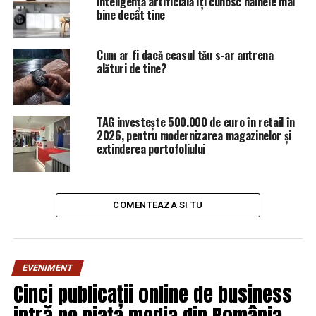
inteligență artificială îți cunosc hainele mai
bine decât tine
URMATORUL
Aşteptaţi-vă la ce e mai rău! La iarnă nu mai scăpăm |
Sibiul de AZI
Cum ar fi dacă ceasul tău s-ar antrena
alături de tine?
NU RATATI
Adina Florea – propunerea pentru funcţia de procuror-
şef al DNA | Sibiul de AZI
TAG investește 500.000 de euro în retail în
2026, pentru modernizarea magazinelor și
extinderea portofoliului
COMENTEAZA SI TU
EVENIMENT
Cinci publicații online de business
intră pe piața media din România