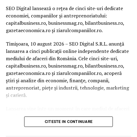
SEO Digital lansează o rețea de cinci site-uri dedicate
economiei, companiilor și antreprenoriatului:
capitalbusiness.ro, businessmag.ro, bilantbusiness.ro,
gazetaeconomica.ro și ziarulcompaniilor.ro.
Timișoara, 10 august 2026 – SEO Digital S.R.L. anunță
lansarea a cinci publicații online independente dedicate
mediului de afaceri din România. Cele cinci site-uri,
capitalbusiness.ro, businessmag.ro, bilantbusiness.ro,
gazetaeconomica.ro și ziarulcompaniilor.ro, acoperă
știri și analize din economie, finanțe, companii,
antreprenoriat, piețe și industrii, tehnologie, marketing
și carieră.
Lansarea vine într-un moment în care mediul de afaceri
românesc trece printr-un val de schimbări legislative și
CITESTE IN CONTINUARE
economice: peste 3.100 de firme și PFA au intrat în
insolvență doar în primele cinci luni din 2026, salariul