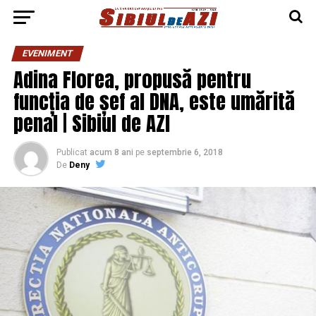
EVENIMENT
Adina Florea, propusă pentru
funcția de șef al DNA, este umărită
penal | Sibiul de AZI
Publicat
acum 8 ani
pe
septembrie 6, 2018
De
Deny