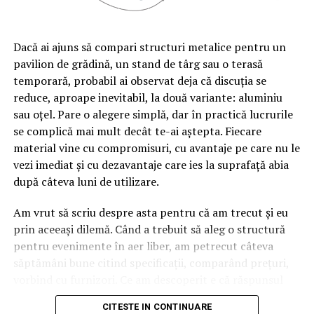
Bilanț Business –
bilantbusiness.ro
Gazeta Economică –
gazetaeconomica.ro
Dacă ai ajuns să compari structuri metalice pentru un
Ziarul Companiilor –
ziarulcompaniilor.ro
pavilion de grădină, un stand de târg sau o terasă
Fiecare dintre cele cinci publicații are propria structură
temporară, probabil ai observat deja că discuția se
editorială și propriul unghi de abordare, dar toate
reduce, aproape inevitabil, la două variante: aluminiu
pornesc de la aceleași principii: informație documentată
sau oțel. Pare o alegere simplă, dar în practică lucrurile
pe surse oficiale, actualizată constant și orientată către
se complică mai mult decât te-ai aștepta. Fiecare
decizia de business. Conținutul este organizat pe
material vine cu compromisuri, cu avantaje pe care nu le
categorii precum Afaceri și companii, Antreprenoriat,
vezi imediat și cu dezavantaje care ies la suprafață abia
Economie și finanțe, Piețe și industrii, Marketing și
după câteva luni de utilizare.
vânzări, Tehnologie și inovație, Carieră și dezvoltare.
Am vrut să scriu despre asta pentru că am trecut și eu
Publicațiile sunt disponibile gratuit, fără paywall, și pot
prin aceeași dilemă. Când a trebuit să aleg o structură
fi accesate de pe orice dispozitiv. Cititorii pot urmări
pentru evenimente în aer liber, am petrecut câteva
noutățile direct pe site sau prin canalele de social media
săptămâni bune citind specificații, comparând prețuri,
asociate fiecărei publicații.
vorbind cu furnizori. Ce am descoperit e că răspunsul
„corect” depinde mult de context, de cât de des muți
CITESTE IN CONTINUARE
Rețeaua este operată de SEO Digital S.R.L., companie
pavilionul și de ce condiții meteo ai de înfruntat.