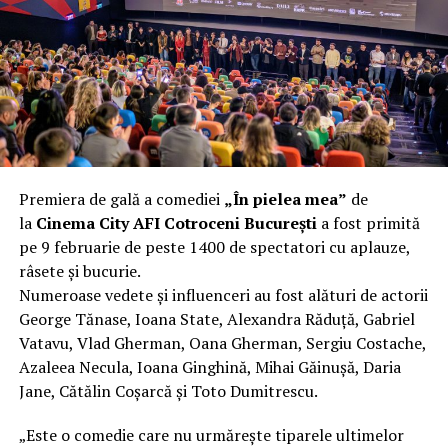
încât nu a mai putut fi pliat. Proprietarul l-a aruncat la
fier vechi a doua zi. Asta ca să fie clar de la început: nu
vorbim despre preferințe estetice, ci despre
funcționalitate reală.
Aluminiul, pe scurt: ușor,
rezistent la coroziune, dar cu
Premiera de gală a comediei
„În pielea mea”
de
nuanțe
la
Cinema City AFI Cotroceni București
a fost primită
pe 9 februarie de peste 1400 de spectatori cu aplauze,
Aluminiul e materialul care apare primul în conversație
râsete și bucurie.
când cineva caută un pavilion ușor. Și pe bună dreptate.
Numeroase vedete și influenceri au fost alături de actorii
Densitatea aluminiului e de aproximativ 2,7 g/cm³, față
George Tănase, Ioana State, Alexandra Răduță, Gabriel
de circa 7,8 g/cm³ pentru oțel. Practic, la un volum
Vatavu, Vlad Gherman, Oana Gherman, Sergiu Costache,
identic, aluminiul cântărește cam o treime din greutatea
Azaleea Necula, Ioana Ginghină, Mihai Găinușă, Daria
oțelului. Pentru oricine transportă, montează și
Jane, Cătălin Coșarcă și Toto Dumitrescu.
demontează frecvent o structură, diferența asta se
simte enorm.
„Este o comedie care nu urmărește tiparele ultimelor