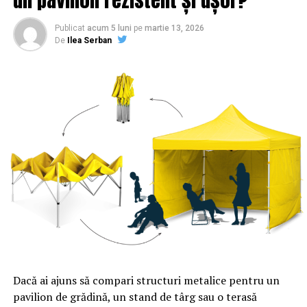
ARTICOLE PE ACEIASI TEMA:
PRIMA
URMATORUL
Publicat
acum 5 luni
pe
martie 13, 2026
Constructorul unui lot din autostrada de Centură
De
Ilea Serban
Bucureşti Sud ar putea fi Primăria Sectorului 3 | Sibiul
de AZI
NU RATATI
Cum să-ți ajuți copilul să devină IT-ist | Sibiul de AZI
Dacă ai ajuns să compari structuri metalice pentru un
pavilion de grădină, un stand de târg sau o terasă