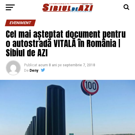
EVENIMENT
Cel mai așteptat document pentru
o autostradă VITALĂ în România |
Sibiul de AZI
Publicat
acum 8 ani
pe
septembrie 7, 2018
De
Deny