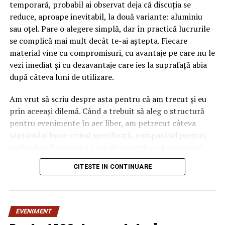
temporară, probabil ai observat deja că discuția se
reduce, aproape inevitabil, la două variante: aluminiu
sau oțel. Pare o alegere simplă, dar în practică lucrurile
se complică mai mult decât te-ai aștepta. Fiecare
material vine cu compromisuri, cu avantaje pe care nu le
vezi imediat și cu dezavantaje care ies la suprafață abia
după câteva luni de utilizare.
Am vrut să scriu despre asta pentru că am trecut și eu
prin aceeași dilemă. Când a trebuit să aleg o structură
pentru evenimente în aer liber, am petrecut câteva
săptămâni bune citind specificații, comparând prețuri,
vorbind cu furnizori. Ce am descoperit e că răspunsul
„corect” depinde mult de context, de cât de des muți
CITESTE IN CONTINUARE
pavilionul și de ce condiții meteo ai de înfruntat.
De ce contează alegerea
EVENIMENT
materialului mai mult decât