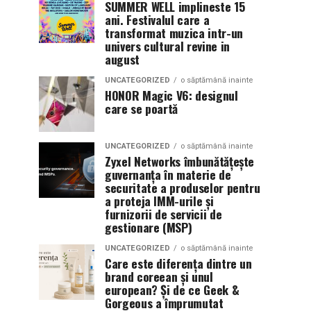
SUMMER WELL implineste 15
ani. Festivalul care a
transformat muzica intr-un
univers cultural revine in
august
UNCATEGORIZED
o săptămână inainte
HONOR Magic V6: designul
care se poartă
UNCATEGORIZED
o săptămână inainte
Zyxel Networks îmbunătățește
guvernanța în materie de
securitate a produselor pentru
a proteja IMM-urile și
furnizorii de servicii de
gestionare (MSP)
UNCATEGORIZED
o săptămână inainte
Care este diferența dintre un
brand coreean și unul
european? Și de ce Geek &
Gorgeous a împrumutat