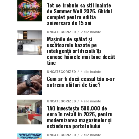
Tot ce trebuie sa stii inainte
de Summer Well 2026. Ghidul
complet pentru editia
aniversara de 15 ani
UNCATEGORIZED
2 zile inainte
Mașinile de spălat și
uscătoarele bazate pe
inteligență artificială îți
cunosc hainele mai bine decât
tine
UNCATEGORIZED
4 zile inainte
Cum ar fi dacă ceasul tău s-ar
antrena alături de tine?
UNCATEGORIZED
4 zile inainte
TAG investește 500.000 de
euro în retail în 2026, pentru
modernizarea magazinelor și
extinderea portofoliului
UNCATEGORIZED
7 zile inainte