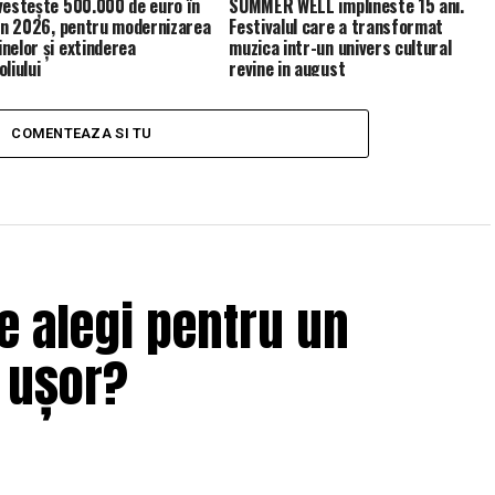
vestește 500.000 de euro în
SUMMER WELL implineste 15 ani.
 în 2026, pentru modernizarea
Festivalul care a transformat
nelor și extinderea
muzica intr-un univers cultural
liului
revine in august
COMENTEAZA SI TU
e alegi pentru un
i ușor?