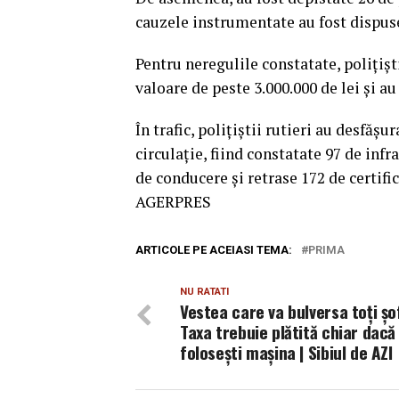
cauzele instrumentate au fost dispus
Pentru neregulile constatate, poliţişt
valoare de peste 3.000.000 de lei şi au
În trafic, poliţiştii rutieri au desfăş
circulaţie, fiind constatate 97 de infr
de conducere şi retrase 172 de certifi
AGERPRES
ARTICOLE PE ACEIASI TEMA:
PRIMA
NU RATATI
Vestea care va bulversa toţi şo
Taxa trebuie plătită chiar dacă
foloseşti maşina | Sibiul de AZI