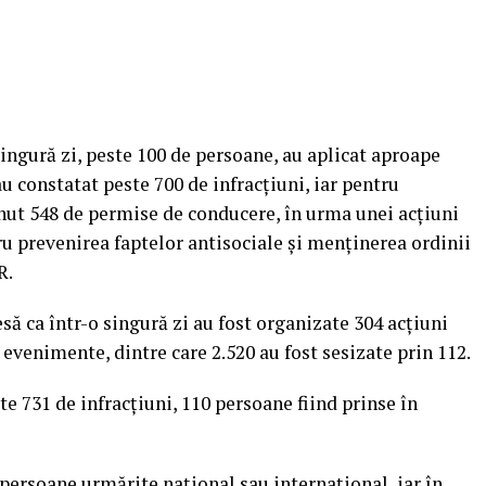
 singură zi, peste 100 de persoane, au aplicat aproape
u constatat peste 700 de infracţiuni, iar pentru
ţinut 548 de permise de conducere, în urma unei acţiuni
ru prevenirea faptelor antisociale şi menţinerea ordinii
R.
ă ca într-o singură zi au fost organizate 304 acţiuni
e evenimente, dintre care 2.520 au fost sesizate prin 112.
te 731 de infracţiuni, 110 persoane fiind prinse în
persoane urmărite naţional sau internaţional, iar în