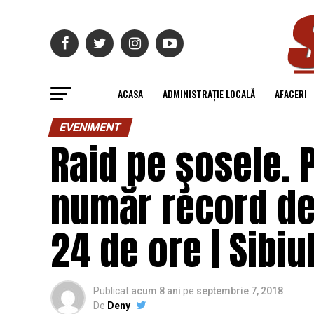
ACASA
ADMINISTRAȚIE LOCALĂ
AFACERI
EVENIMENT
Raid pe şosele. P
număr record de
24 de ore | Sibiu
Publicat
acum 8 ani
pe
septembrie 7, 2018
De
Deny