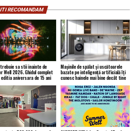
ITI RECOMANDAM
trebuie sa stii inainte de
Mașinile de spălat și uscătoarele
 Well 2026. Ghidul complet
bazate pe inteligență artificială îți
 editia aniversara de 15 ani
cunosc hainele mai bine decât tine