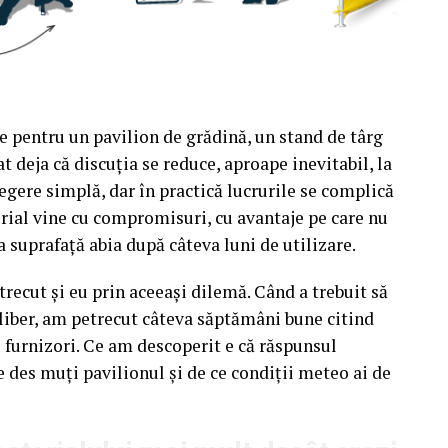
e pentru un pavilion de grădină, un stand de târg
t deja că discuția se reduce, aproape inevitabil, la
egere simplă, dar în practică lucrurile se complică
rial vine cu compromisuri, cu avantaje pe care nu
a suprafață abia după câteva luni de utilizare.
recut și eu prin aceeași dilemă. Când a trebuit să
liber, am petrecut câteva săptămâni bune citind
u furnizori. Ce am descoperit e că răspunsul
e des muți pavilionul și de ce condiții meteo ai de