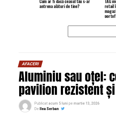
Cum ar fi dacă ceasul tău s-ar
TAG in
antrena alături de tine?
retail
magazi
portofo
AFACERI
Aluminiu sau oțel: c
pavilion rezistent ș
Publicat
acum 5 luni
pe
martie 13, 2026
De
Ilea Serban