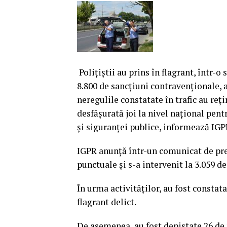
Poliţiştii au prins în flagrant, într-o
8.800 de sancţiuni contravenţionale, a
neregulile constatate în trafic au re
desfăşurată joi la nivel naţional pent
şi siguranţei publice, informează IGP
IGPR anunţă într-un comunicat de pres
punctuale şi s-a intervenit la 3.059 d
În urma activităţilor, au fost constata
flagrant delict.
De asemenea, au fost depistate 26 de 