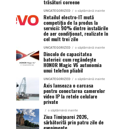
trăsături coreene
UNCATEGORIZED
o săptămână inainte
Retailul electro-IT mută
competiția de la produs la
servicii: 90% dintre instalările
de aer condiționat, realizate în
cel mult trei zile
UNCATEGORIZED
o săptămână inainte
Dincolo de capacitatea
bateriei: cum regândește
HONOR Magic V6 autonomia
unui telefon pliabil
UNCATEGORIZED
o săptămână inainte
Axis lanseaza o carcasa
pentru conectarea camerelor
video IP la retele celulare
private
o săptămână inainte
Ziua Timișoarei 2026,
sărbătorită prin patru zile de
evenimente