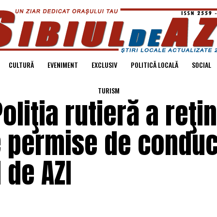
CULTURĂ
EVENIMENT
EXCLUSIV
POLITICĂ LOCALĂ
SOCIAL
TURISM
oliţia rutieră a reţi
 permise de conduc
l de AZI