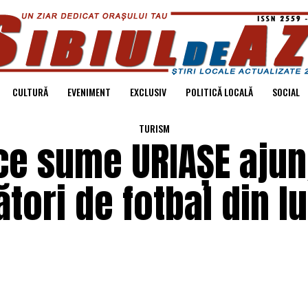
CULTURĂ
EVENIMENT
EXCLUSIV
POLITICĂ LOCALĂ
SOCIAL
TURISM
 ce sume URIAȘE ajun
tori de fotbal din l