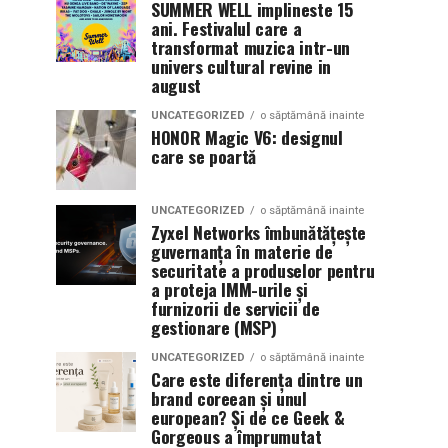
SUMMER WELL implineste 15
ani. Festivalul care a
transformat muzica intr-un
univers cultural revine in
august
UNCATEGORIZED
o săptămână inainte
HONOR Magic V6: designul
care se poartă
UNCATEGORIZED
o săptămână inainte
Zyxel Networks îmbunătățește
guvernanța în materie de
securitate a produselor pentru
a proteja IMM-urile și
furnizorii de servicii de
gestionare (MSP)
UNCATEGORIZED
o săptămână inainte
Care este diferența dintre un
brand coreean și unul
european? Și de ce Geek &
Gorgeous a împrumutat