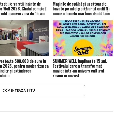
trebuie sa stii inainte de
Mașinile de spălat și uscătoarele
 Well 2026. Ghidul complet
bazate pe inteligență artificială îți
 editia aniversara de 15 ani
cunosc hainele mai bine decât tine
vestește 500.000 de euro în
SUMMER WELL implineste 15 ani.
 în 2026, pentru modernizarea
Festivalul care a transformat
nelor și extinderea
muzica intr-un univers cultural
liului
revine in august
COMENTEAZA SI TU