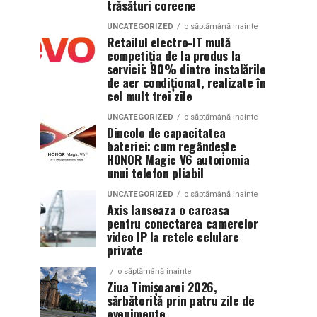
trăsături coreene
UNCATEGORIZED
o săptămână inainte
Retailul electro-IT mută
competiția de la produs la
servicii: 90% dintre instalările
de aer condiționat, realizate în
cel mult trei zile
UNCATEGORIZED
o săptămână inainte
Dincolo de capacitatea
bateriei: cum regândește
HONOR Magic V6 autonomia
unui telefon pliabil
UNCATEGORIZED
o săptămână inainte
Axis lanseaza o carcasa
pentru conectarea camerelor
video IP la retele celulare
private
o săptămână inainte
Ziua Timișoarei 2026,
sărbătorită prin patru zile de
evenimente