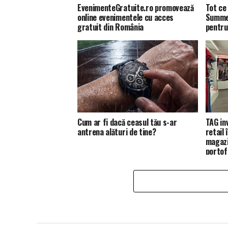
EvenimenteGratuite.ro promovează
Tot ce 
online evenimentele cu acces
Summer
gratuit din România
pentru
Cum ar fi dacă ceasul tău s-ar
TAG in
antrena alături de tine?
retail
magazi
portofo