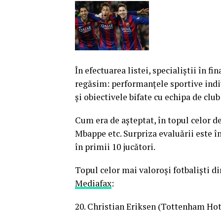
În efectuarea listei, specialiştii în fi
regăsim: performanţele sportive indivi
şi obiectivele bifate cu echipa de clu
Cum era de aşteptat, în topul celor 
Mbappe etc. Surpriza evaluării este î
în primii 10 jucători.
Topul celor mai valoroşi fotbalişti di
Mediafax
:
20. Christian Eriksen (Tottenham Hot