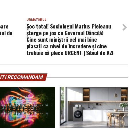
URMATORUL
care
Șoc total! Sociologul Marius Pieleanu
iul de
șterge pe jos cu Guvernul Dăncilă!
Cine sunt miniștrii cel mai bine
plasați ca nivel de încredere și cine
trebuie să plece URGENT | Sibiul de AZI
ITI RECOMANDAM