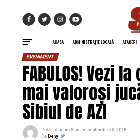
ACASA
ADMINISTRAȚIE LOCALĂ
AFACERI
EVENIMENT
FABULOS! Vezi la
mai valoroși jucă
Sibiul de AZI
Publicat
acum 8 ani
pe
septembrie 8, 2018
De
Deny