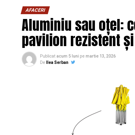
AFACERI
Aluminiu sau oțel: c
pavilion rezistent ș
Publicat
acum 5 luni
pe
martie 13, 2026
De
Ilea Serban