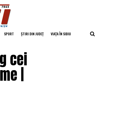
SPORT
ȘTIRI DIN JUDEȚ
VIAȚA ÎN SIBIU
g cei
ume |