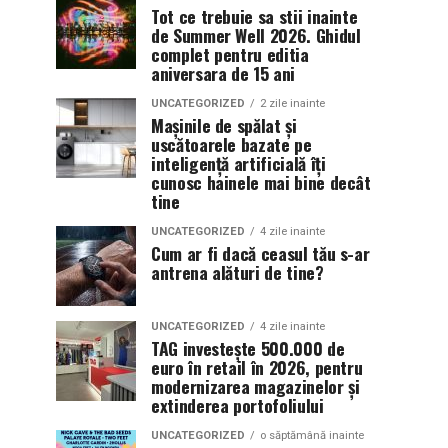
Tot ce trebuie sa stii inainte
de Summer Well 2026. Ghidul
complet pentru editia
aniversara de 15 ani
UNCATEGORIZED
2 zile inainte
Mașinile de spălat și
uscătoarele bazate pe
inteligență artificială îți
cunosc hainele mai bine decât
tine
UNCATEGORIZED
4 zile inainte
Cum ar fi dacă ceasul tău s-ar
antrena alături de tine?
UNCATEGORIZED
4 zile inainte
TAG investește 500.000 de
euro în retail în 2026, pentru
modernizarea magazinelor și
extinderea portofoliului
UNCATEGORIZED
o săptămână inainte