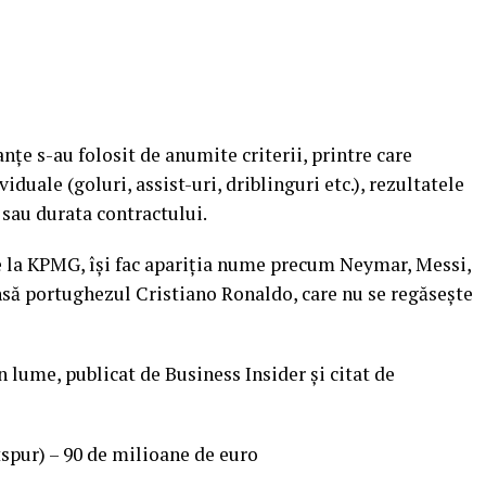
nanţe s-au folosit de anumite criterii, printre care
duale (goluri, assist-uri, driblinguri etc.), rezultatele
b sau durata contractului.
de la KPMG, îşi fac apariţia nume precum Neymar, Messi,
nsă portughezul Cristiano Ronaldo, care nu se regăseşte
n lume, publicat de Business Insider şi citat de
spur) – 90 de milioane de euro