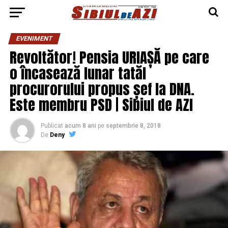
EVENIMENT
Revoltător! Pensia URIAȘĂ pe care
o încasează lunar tatăl
procurorului propus șef la DNA.
Este membru PSD | Sibiul de AZI
Publicat
acum 8 ani
pe
septembrie 8, 2018
De
Deny