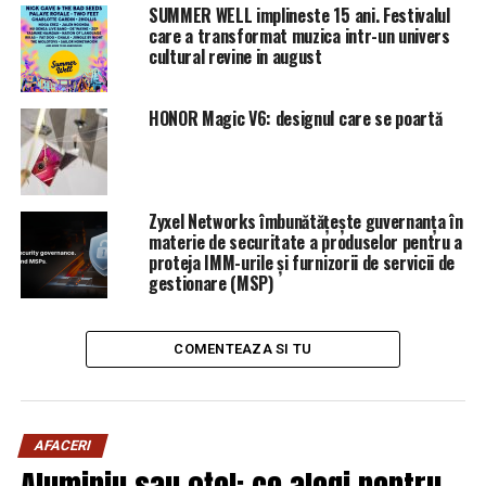
propus de către Tudorel Toader la şefia DNA. Dumitru
SUMMER WELL implineste 15 ani. Festivalul
Florea nu a precizat foarte clar câte terenuri deţine.
care a transformat muzica intr-un univers
cultural revine in august
ARTICOLE PE ACEIASI TEMA:
PRIMA
HONOR Magic V6: designul care se poartă
URMATORUL
INCENDIAR! Vezi la ce sume URIAȘE ajung cei mai
valoroși jucători de fotbal din lume | Sibiul de AZI
NU RATATI
Zyxel Networks îmbunătățește guvernanța în
Atenție! Trebuie să vă gândiți de două ori înainte să
materie de securitate a produselor pentru a
accesați programul Prima Casă. Care este motivul |
proteja IMM-urile și furnizorii de servicii de
Sibiul de AZI
gestionare (MSP)
COMENTEAZA SI TU
AFACERI
Aluminiu sau oțel: ce alegi pentru