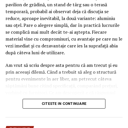
pavilion de grădină, un stand de târg sau o terasă
temporară, probabil ai observat deja că discuția se
reduce, aproape inevitabil, la două variante: aluminiu
sau oțel. Pare o alegere simplă, dar în practică lucrurile
se complică mai mult decât te-ai aștepta. Fiecare
material vine cu compromisuri, cu avantaje pe care nu le
vezi imediat și cu dezavantaje care ies la suprafață abia
după câteva luni de utilizare.
Am vrut să scriu despre asta pentru că am trecut și eu
prin aceeași dilemă. Când a trebuit să aleg o structură
pentru evenimente în aer liber, am petrecut câteva
săptămâni bune citind specificații, comparând prețuri,
vorbind cu furnizori. Ce am descoperit e că răspunsul
„corect” depinde mult de context, de cât de des muți
CITESTE IN CONTINUARE
pavilionul și de ce condiții meteo ai de înfruntat.
De ce contează alegerea