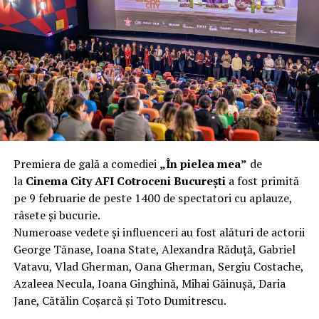
complet după o rafală de vânt care probabil nu depășea
40 km/h. Nu s-a prăbușit, dar s-a deformat atât de tare
încât nu a mai putut fi pliat. Proprietarul l-a aruncat la
fier vechi a doua zi. Asta ca să fie clar de la început: nu
vorbim despre preferințe estetice, ci despre
funcționalitate reală.
Aluminiul, pe scurt: ușor,
rezistent la coroziune, dar cu
Premiera de gală a comediei
„În pielea mea”
de
nuanțe
la
Cinema City AFI Cotroceni București
a fost primită
pe 9 februarie de peste 1400 de spectatori cu aplauze,
Aluminiul e materialul care apare primul în conversație
râsete și bucurie.
când cineva caută un pavilion ușor. Și pe bună dreptate.
Numeroase vedete și influenceri au fost alături de actorii
Densitatea aluminiului e de aproximativ 2,7 g/cm³, față
George Tănase, Ioana State, Alexandra Răduță, Gabriel
de circa 7,8 g/cm³ pentru oțel. Practic, la un volum
Vatavu, Vlad Gherman, Oana Gherman, Sergiu Costache,
identic, aluminiul cântărește cam o treime din greutatea
Azaleea Necula, Ioana Ginghină, Mihai Găinușă, Daria
oțelului. Pentru oricine transportă, montează și
Jane, Cătălin Coșarcă și Toto Dumitrescu.
demontează frecvent o structură, diferența asta se